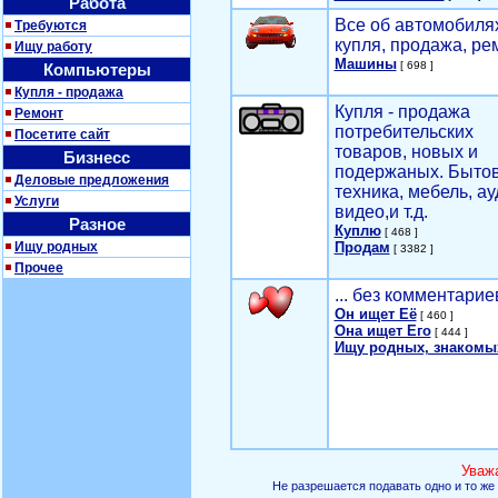
Работа
Все об автомобилях
Требуются
купля, продажа, ре
Ищу работу
Машины
[ 698 ]
Компьютеры
Купля - продажа
Купля - продажа
Ремонт
потребительских
Посетите сайт
товаров, новых и
Бизнесс
подержаных. Быто
Деловые предложения
техника, мебель, ау
Услуги
видео,и т.д.
Разное
Куплю
[ 468 ]
Ищу родных
Продам
[ 3382 ]
Прочее
... без комментарие
Он ищет Её
[ 460 ]
Она ищет Его
[ 444 ]
Ищу родных, знакомы
Уваж
Не разрешается подавать одно и то же