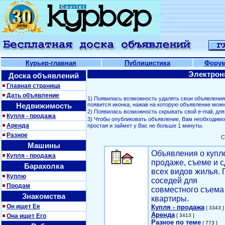
Курьер-главная
Публицистика
Фору
Электрон
Доска объявлений
Главная страница
Дать объявление
1) Появилась возможность удалять свои объявлени
Недвижимость
появится иконка, нажав на которую объявление можн
2) Появилась возможность скрывать свой е-mail, д
Купля - продажа
3) Чтобы опубликовать объявление, Вам необходим
Аренда
простая и займет у Вас не больше 1 минуты.
Разное
С
Машины
Объявления о купл
Купля - продажа
продаже, съеме и с
Барахолка
всех видов жилья. 
Куплю
соседей для
Продам
совместного съема
Знакомства
квартиры.
Он ищет Ее
Купля - продажа
[ 3343 ]
Аренда
Она ищет Его
[ 3413 ]
Разное по теме
[ 773 ]