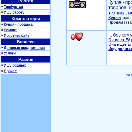
Работа
Купля - п
Требуются
товаров, 
Ищу работу
техника, м
Куплю
Компьютеры
[ 468 ]
Продам
[ 3382
Купля - продажа
Ремонт
... без ко
Посетите сайт
Он ищет Её
[
Бизнесс
Она ищет Ег
Деловые предложения
Ищу родных
Услуги
Разное
Ищу родных
Прочее
Не 