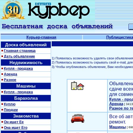
Курьер-главная
Публицистик
Доска объявлений
Главная страница
Дать объявление
1) Появилась возможность удалять свои объявления
Недвижимость
2) Появилась возможность скрывать свой е-mail, д
3) Чтобы опубликовать объявление, Вам необходим
Купля - продажа
Аренда
Разное
Объявлени
Машины
сдаче все
Купля - продажа
для совме
Барахолка
Купля - про
Аренда
Куплю
[ 3413
Разное по т
Продам
Знакомства
Все об авт
ремонт.
Он ищет Ее
Машины
Она ищет Его
[ 698