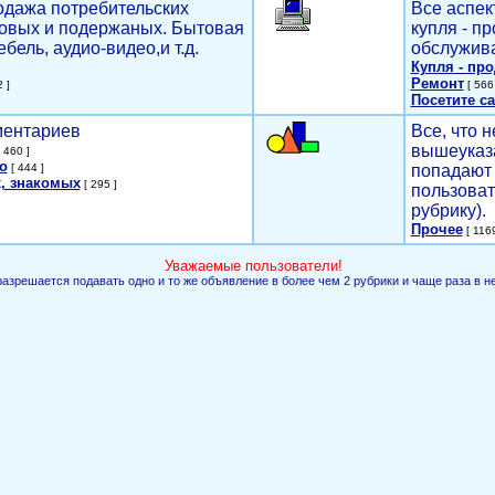
родажа потребительских
Все аспек
новых и подержаных. Бытовая
купля - п
ебель, аудио-видео,и т.д.
обслужива
Купля - пр
Ремонт
 ]
[ 566 
Посетите са
мментариев
Все, что н
вышеуказ
 460 ]
о
[ 444 ]
попадают 
, знакомых
[ 295 ]
пользоват
рубрику).
Прочее
[ 1169
Уважаемые пользователи!
разрешается подавать одно и то же объявление в более чем 2 рубрики и чаще раза в н