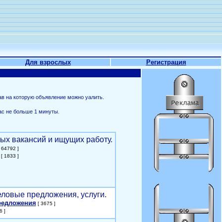
Для взрослых
Регистрация
ав на которую объявление можно уалить.
ас не больше 1 минуты.
ых вакансий и ищущих работу.
 64792 ]
[ 1833 ]
еловые предложения, услуги.
редложения
[ 3675 ]
6 ]