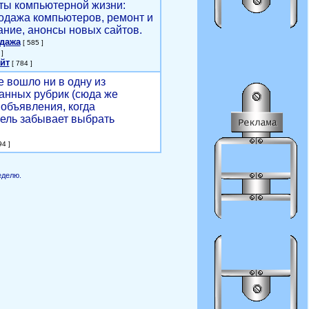
ты компьютерной жизни:
родажа компьютеров, ремонт и
ние, анонсы новых сайтов.
одажа
[ 585 ]
]
йт
[ 784 ]
е вошло ни в одну из
анных рубрик (сюда же
объявления, когда
ель забывает выбрать
4 ]
еделю.