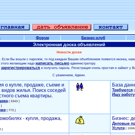
а
Форум
Бизнес-клуб
Электронная доска объявлений
Новости доски
. Если Вы вошли с паролем, то под каждым Вашим объяблением появится иконка, наж
написать письмо
ля этого желающим надо
администратору.
зарегистрироваться
о
и получить пароль. Регистрация очень простая и займет у В
С уважением, Админ.
я о купле, продаже, съеме и
База данн
х видов жилья. Поиск соседей
Требуются
[
Ищу работу
стного съема квартиры.
дажа
[ 3343 ]
 ]
еме
[ 773 ]
омобилях - купля, продажа,
Бизнес: д
Деловые п
Услуги
[ 1066
 ]