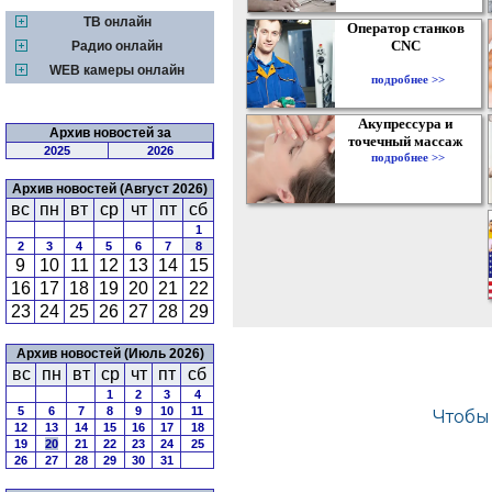
ТВ онлайн
Оператор станков
CNC
Радио онлайн
WEB камеры онлайн
подробнее >>
Акупрессура и
Архив новостей за
точечный массаж
2025
2026
подробнее >>
Архив новостей (Август 2026)
вс
пн
вт
ср
чт
пт
сб
1
2
3
4
5
6
7
8
9
10
11
12
13
14
15
16
17
18
19
20
21
22
23
24
25
26
27
28
29
Архив новостей (Июль 2026)
вс
пн
вт
ср
чт
пт
сб
1
2
3
4
5
6
7
8
9
10
11
12
13
14
15
16
17
18
19
20
21
22
23
24
25
26
27
28
29
30
31