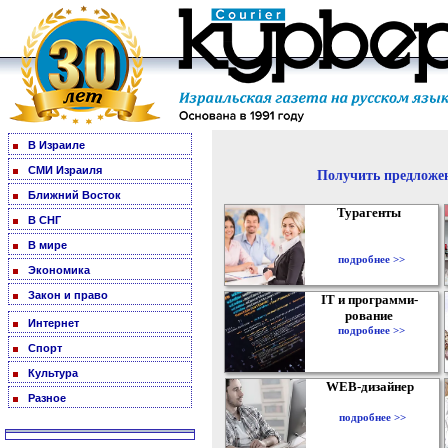
В Израиле
СМИ Израиля
Получить предложен
Ближний Восток
Турагенты
В СНГ
В мире
подробнее >>
Экономика
Закон и право
IT и программи-
рование
Интернет
подробнее >>
Спорт
Культура
WEB-дизайнер
Разное
подробнее >>