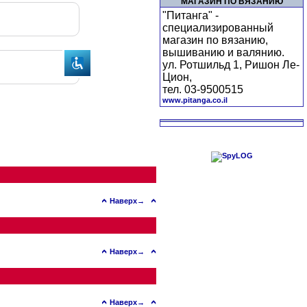
МАГАЗИН ПО ВЯЗАНИЮ
"Питанга" -
специализированный
магазин по вязанию,
вышиванию и валянию.
ул. Ротшильд 1, Ришон Ле-
Цион,
тел. 03-9500515
www.pitanga.co.il
Наверх→
Наверх→
Наверх→