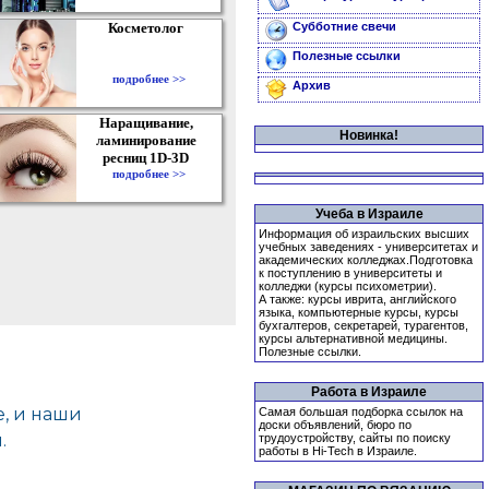
Косметолог
Субботние свечи
Полезные ссылки
подробнее >>
Архив
Наращивание,
Новинка!
ламинирование
ресниц 1D-3D
подробнее >>
Учеба в Израиле
Информация об израильских высших
учебных заведениях - университетах и
академических колледжах.Подготовка
к поступлению в университеты и
колледжи (курсы психометрии).
А также: курсы иврита, английского
языка, компьютерные курсы, курсы
бухгалтеров, секретарей, турагентов,
курсы альтернативной медицины.
Полезные ссылки.
Работа в Израиле
Самая большая подборка ссылок на
доски объявлений, бюро по
трудоустройству, сайты по поиску
работы в Hi-Tech в Израиле.