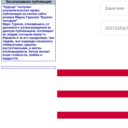
Эксклюзивная публикация
"Курьер" получил
исключительное право
публикации на своем сайте
романа Марка Туркова "
Кратно
четырем
".
Марк Турков, отказавшись от
денежного вознаграждения за
данную публикацию, посвящает
ее людям, которые живут в
Израиле и за его пределами, тем
людям, чьи надежды оказались
обманутыми, идеалы
растоптанными, а мечты
несбывшимися. Автор желает
всем стойкости, любви и
мудрости.