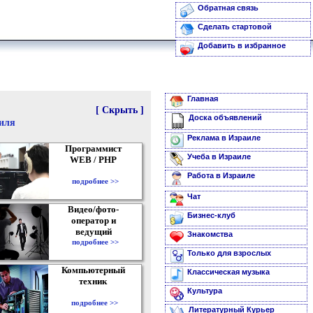
Обратная связь
Сделать стартовой
Добавить в избранное
Главная
[ Скрыть ]
Доска объявлений
аиля
Реклама в Израиле
Программист
Учеба в Израиле
WEB / PHP
Работа в Израиле
подробнее >>
Чат
Видео/фото-
Бизнес-клуб
оператор и
ведущий
Знакомства
подробнее >>
Только для взрослых
Компьютерный
Классическая музыка
техник
Культура
подробнее >>
Литературный Курьер