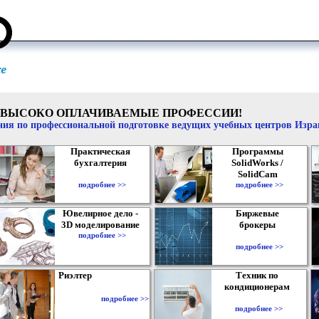
ВЫСОКО ОПЛАЧИВАЕМЫЕ ПРОФЕССИИ!
ия по профессиональной подготовке ведущих учебных центров Изр
Практическая
Программы
бухгалтерия
SolidWorks /
SolidCam
подробнее >>
подробнее >>
Ювелирное дело -
Биржевые
3D моделирование
брокеры
подробнее >>
подробнее >>
Риэлтер
Техник по
кондиционерам
подробнее >>
подробнее >>