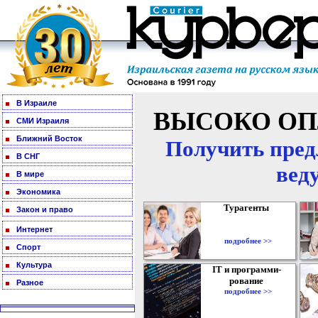
В Израиле
ВЫСОКО ОП
СМИ Израиля
Ближний Восток
Получить пред
В СНГ
вед
В мире
Экономика
Турагенты
Закон и право
Интернет
подробнее >>
Спорт
Культура
IT и программи-
рование
Разное
подробнее >>