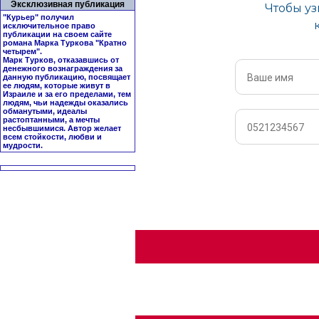
Эксклюзивная публикация
"Курьер" получил
исключительное право
публикации на своем сайте
романа Марка Туркова "
Кратно
четырем
".
Марк Турков, отказавшись от
денежного вознаграждения за
данную публикацию, посвящает
ее людям, которые живут в
Израиле и за его пределами, тем
людям, чьи надежды оказались
обманутыми, идеалы
растоптанными, а мечты
несбывшимися. Автор желает
всем стойкости, любви и
мудрости.