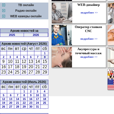
WEB-дизайнер
ТВ онлайн
Радио онлайн
подробнее >>
WEB камеры онлайн
Оператор станков
Архив новостей за
CNC
2025
2026
подробнее >>
Архив новостей (Август 2026)
вс
пн
вт
ср
чт
пт
сб
Акупрессура и
точечный массаж
1
подробнее >>
2
3
4
5
6
7
8
9
10
11
12
13
14
15
16
17
18
19
20
21
22
23
24
25
26
27
28
29
Архив новостей (Июль 2026)
вс
пн
вт
ср
чт
пт
сб
1
2
3
4
5
6
7
8
9
10
11
12
13
14
15
16
17
18
19
20
21
22
23
24
25
26
27
28
29
30
31