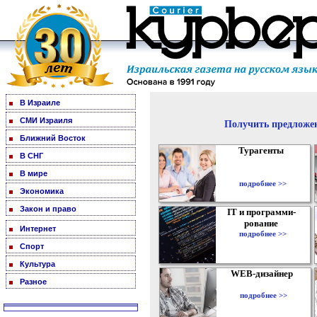
В Израиле
СМИ Израиля
Получить предложен
Ближний Восток
Турагенты
В СНГ
В мире
подробнее >>
Экономика
Закон и право
IT и программи-
рование
Интернет
подробнее >>
Спорт
Культура
WEB-дизайнер
Разное
подробнее >>