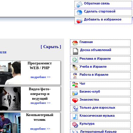
Обратная связь
Сделать стартовой
Добавить в избранное
Главная
[ Скрыть ]
Доска объявлений
аиля
Реклама в Израиле
Программист
Учеба в Израиле
WEB / PHP
Работа в Израиле
подробнее >>
Чат
Видео/фото-
Бизнес-клуб
оператор и
ведущий
Знакомства
подробнее >>
Только для взрослых
Компьютерный
Классическая музыка
техник
Культура
подробнее >>
Литературный Курьер