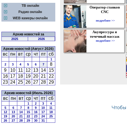
ТВ онлайн
Оператор станков
CNC
Радио онлайн
WEB камеры онлайн
подробнее >>
Акупрессура и
Архив новостей за
точечный массаж
2025
2026
подробнее >>
Архив новостей (Август 2026)
вс
пн
вт
ср
чт
пт
сб
1
8
2
3
4
5
6
7
9
10
11
12
13
14
15
16
17
18
19
20
21
22
23
24
25
26
27
28
29
Архив новостей (Июль 2026)
вс
пн
вт
ср
чт
пт
сб
1
2
3
4
5
6
7
8
9
10
11
12
13
14
15
16
17
18
19
20
21
22
23
24
25
26
27
28
29
30
31