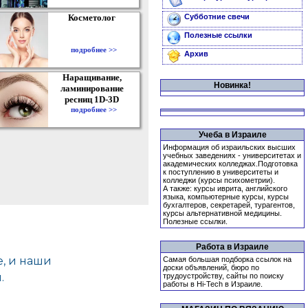
Косметолог
Субботние свечи
Полезные ссылки
подробнее >>
Архив
Наращивание,
Новинка!
ламинирование
ресниц 1D-3D
подробнее >>
Учеба в Израиле
Информация об израильских высших
учебных заведениях - университетах и
академических колледжах.Подготовка
к поступлению в университеты и
колледжи (курсы психометрии).
А также: курсы иврита, английского
языка, компьютерные курсы, курсы
бухгалтеров, секретарей, турагентов,
курсы альтернативной медицины.
Полезные ссылки.
Работа в Израиле
Самая большая подборка ссылок на
доски объявлений, бюро по
трудоустройству, сайты по поиску
работы в Hi-Tech в Израиле.