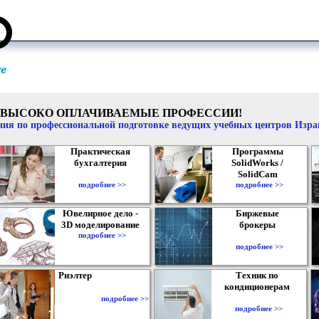
ВЫСОКО ОПЛАЧИВАЕМЫЕ ПРОФЕССИИ!
ия по профессиональной подготовке ведущих учебных центров Изр
Практическая
Программы
бухгалтерия
SolidWorks /
SolidCam
подробнее >>
подробнее >>
Ювелирное дело -
Биржевые
3D моделирование
брокеры
подробнее >>
подробнее >>
Риэлтер
Техник по
кондиционерам
подробнее >>
подробнее >>