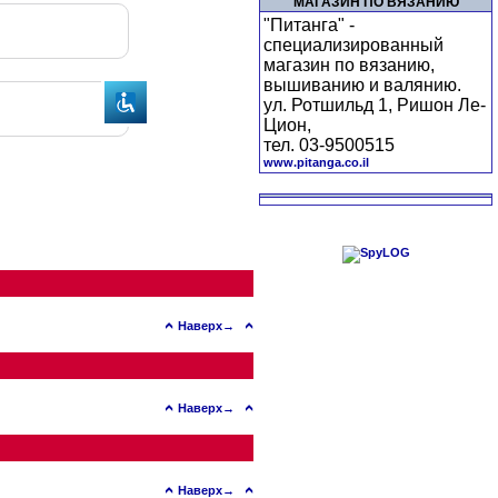
МАГАЗИН ПО ВЯЗАНИЮ
"Питанга" -
специализированный
магазин по вязанию,
вышиванию и валянию.
ул. Ротшильд 1, Ришон Ле-
Цион,
тел. 03-9500515
www.pitanga.co.il
Наверх→
Наверх→
Наверх→