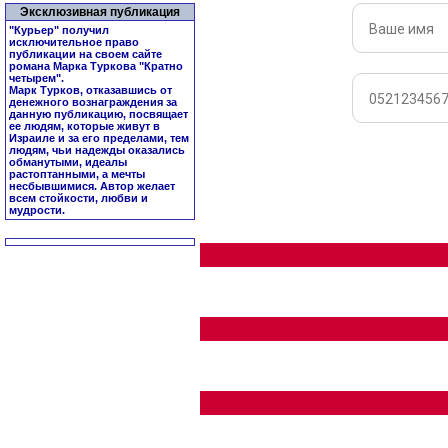
Эксклюзивная публикация
"Курьер" получил
исключительное право
публикации на своем сайте
романа Марка Туркова "
Кратно
четырем
".
Марк Турков, отказавшись от
денежного вознаграждения за
данную публикацию, посвящает
ее людям, которые живут в
Израиле и за его пределами, тем
людям, чьи надежды оказались
обманутыми, идеалы
растоптанными, а мечты
несбывшимися. Автор желает
всем стойкости, любви и
мудрости.