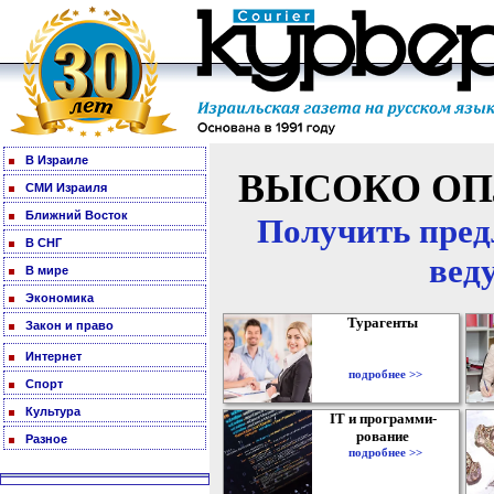
В Израиле
ВЫСОКО ОП
СМИ Израиля
Ближний Восток
Получить пред
В СНГ
вед
В мире
Экономика
Турагенты
Закон и право
Интернет
подробнее >>
Спорт
Культура
IT и программи-
рование
Разное
подробнее >>