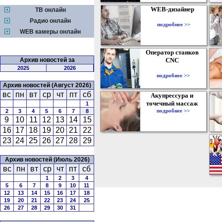
WEB-дизайнер
ТВ онлайн
Радио онлайн
подробнее >>
WEB камеры онлайн
Оператор станков
Архив новостей за
CNC
2025
2026
подробнее >>
Архив новостей (Август 2026)
вс
пн
вт
ср
чт
пт
сб
Акупрессура и
точечный массаж
1
подробнее >>
2
3
4
5
6
7
8
9
10
11
12
13
14
15
16
17
18
19
20
21
22
23
24
25
26
27
28
29
Архив новостей (Июль 2026)
вс
пн
вт
ср
чт
пт
сб
1
2
3
4
5
6
7
8
9
10
11
12
13
14
15
16
17
18
19
20
21
22
23
24
25
26
27
28
29
30
31