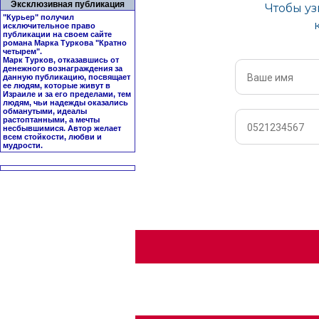
Эксклюзивная публикация
"Курьер" получил
исключительное право
публикации на своем сайте
романа Марка Туркова "
Кратно
четырем
".
Марк Турков, отказавшись от
денежного вознаграждения за
данную публикацию, посвящает
ее людям, которые живут в
Израиле и за его пределами, тем
людям, чьи надежды оказались
обманутыми, идеалы
растоптанными, а мечты
несбывшимися. Автор желает
всем стойкости, любви и
мудрости.