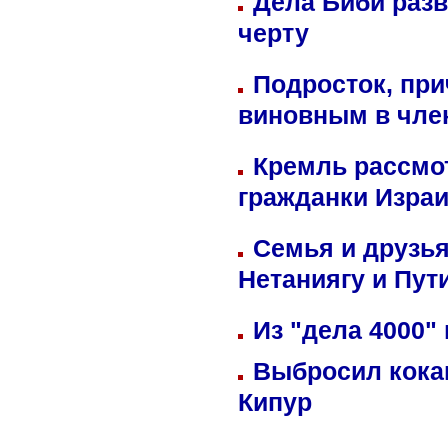
Дела Биби разв
черту
Подросток, при
виновным в член
Кремль рассмо
гражданки Изра
Семья и друзь
Нетаниягу и Пут
Из "дела 4000"
Выбросил кока
Кипур