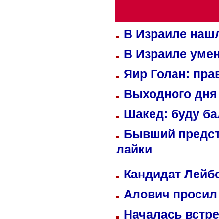
В Израиле нашл
В Израиле уме
Яир Голан: пра
Выходного дня 
Шакед: буду б
Бывший предст
лайки
Кандидат Лейбо
Алович просил 
Началась встре