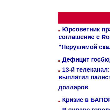
Юрсоветник пр
соглашение с Ro
"Нерушимой ска
Дефицит госбюд
13-й телеканал
выплатил палес
долларов
Кризис в БАПО
В январе город