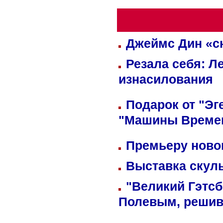
Джеймс Дин «сн
Резала себя: Л
изнасилования
Подарок от "Эг
"Машины Време
Премьеру новог
Выставка скуль
"Великий Гэтсб
Полевым, решив