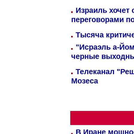
Израиль хочет 
переговорами п
Тысяча критиче
"Исраэль а-Йом
черные выходн
Телеканал "Реш
Мозеса
В Иране мощно