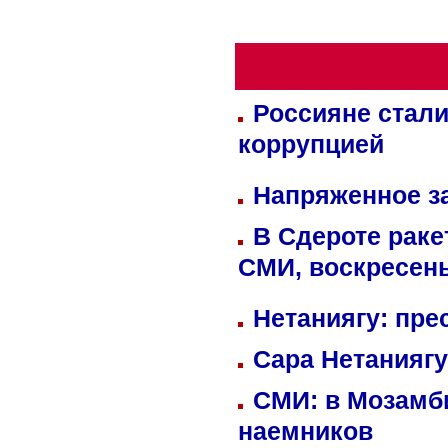
Россияне стали
коррупцией
Напряженное за
В Сдероте раке
СМИ, воскресень
Нетаниягу: пре
Сара Нетаниягу
СМИ: в Мозамби
наемников