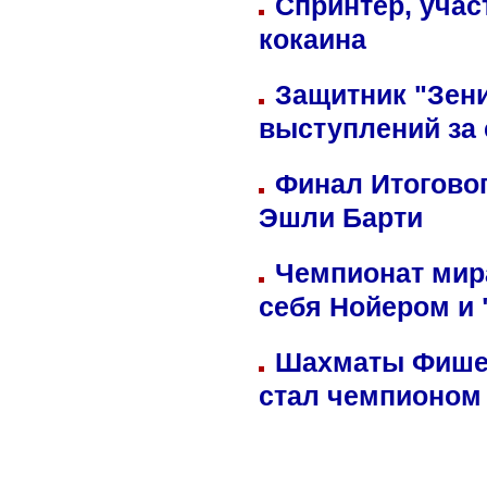
Спринтер, учас
кокаина
Защитник "Зен
выступлений за
Финал Итоговог
Эшли Барти
Чемпионат мир
себя Нойером и 
Шахматы Фишер
стал чемпионом