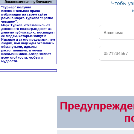
Эксклюзивная публикация
"Курьер" получил
исключительное право
публикации на своем сайте
романа Марка Туркова "
Кратно
четырем
".
Марк Турков, отказавшись от
денежного вознаграждения за
данную публикацию, посвящает
ее людям, которые живут в
Израиле и за его пределами, тем
людям, чьи надежды оказались
обманутыми, идеалы
растоптанными, а мечты
несбывшимися. Автор желает
всем стойкости, любви и
мудрости.
Предупрежден
п