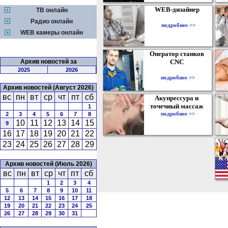
WEB-дизайнер
ТВ онлайн
Радио онлайн
подробнее >>
WEB камеры онлайн
Оператор станков
Архив новостей за
CNC
2025
2026
подробнее >>
Архив новостей (Август 2026)
вс
пн
вт
ср
чт
пт
сб
Акупрессура и
точечный массаж
1
подробнее >>
2
3
4
5
6
7
8
10
11
12
13
14
15
9
16
17
18
19
20
21
22
23
24
25
26
27
28
29
Архив новостей (Июль 2026)
вс
пн
вт
ср
чт
пт
сб
1
2
3
4
5
6
7
8
9
10
11
12
13
14
15
16
17
18
19
20
21
22
23
24
25
26
27
28
29
30
31