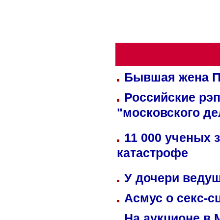
Бывшая жена П
Российские рэ
"московского де
11 000 ученых 
катастрофе
У дочери веду
Асмус о секс-с
На аукционе в 