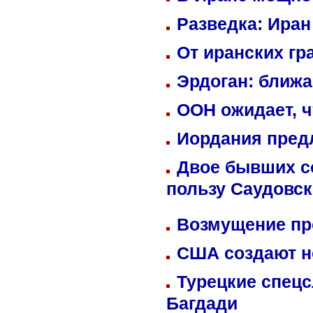
Разведка: Иран
От иранских гр
Эрдоган: ближ
ООН ожидает, ч
Иордания пред
Двое бывших со
пользу Саудовс
Возмущение пр
США создают н
Турецкие спецс
Багдади