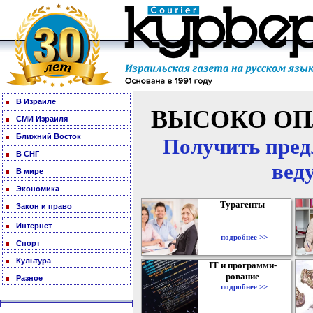
В Израиле
ВЫСОКО ОП
СМИ Израиля
Ближний Восток
Получить пред
В СНГ
вед
В мире
Экономика
Турагенты
Закон и право
Интернет
подробнее >>
Спорт
Культура
IT и программи-
рование
Разное
подробнее >>