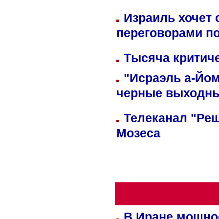
Израиль хочет 
переговорами п
Тысяча критиче
"Исраэль а-Йом
черные выходн
Телеканал "Реш
Мозеса
В Иране мощно