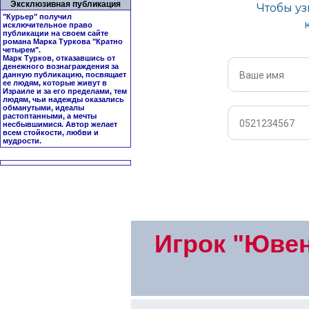
Эксклюзивная публикация
"Курьер" получил
исключительное право
публикации на своем сайте
романа Марка Туркова "
Кратно
четырем
".
Марк Турков, отказавшись от
денежного вознаграждения за
данную публикацию, посвящает
ее людям, которые живут в
Израиле и за его пределами, тем
людям, чьи надежды оказались
обманутыми, идеалы
растоптанными, а мечты
несбывшимися. Автор желает
всем стойкости, любви и
мудрости.
Игрок "Ювен