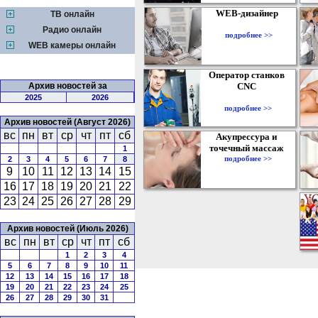
WEB-дизайнер
ТВ онлайн
Радио онлайн
подробнее >>
WEB камеры онлайн
Оператор станков
Архив новостей за
CNC
2025
2026
подробнее >>
Архив новостей (Август 2026)
вс
пн
вт
ср
чт
пт
сб
Акупрессура и
точечный массаж
1
подробнее >>
2
3
4
5
6
7
8
9
10
11
12
13
14
15
16
17
18
19
20
21
22
23
24
25
26
27
28
29
Архив новостей (Июль 2026)
вс
пн
вт
ср
чт
пт
сб
1
2
3
4
5
6
7
8
9
10
11
12
13
14
15
16
17
18
19
20
21
22
23
24
25
26
27
28
29
30
31