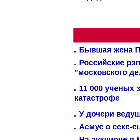
Бывшая жена П
Российские рэ
"московского де
11 000 ученых 
катастрофе
У дочери веду
Асмус о секс-с
На аукционе в 