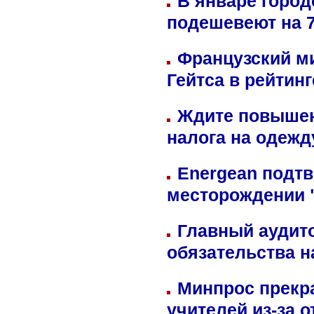
В январе город
подешевеют на 
Французский м
Гейтса в рейтин
Ждите повышен
налога на одежд
Energean подтв
месторождении 
Главный аудит
обязательства 
Минпрос прекр