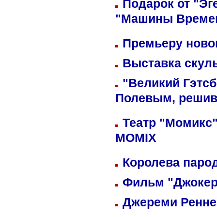
Подарок от "Эг
"Машины Време
Премьеру новог
Выставка скуль
"Великий Гэтсб
Полевым, решив
Театр "Момикс"
MOMIX
Королева парод
Фильм "Джокер
Джереми Реннер