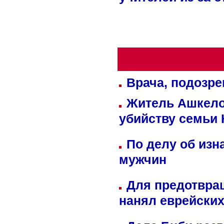
учителей из-за 
Врача, подозре
Житель Ашкелон
убийству семьи 
По делу об изн
мужчин
Для предотвра
нанял еврейских