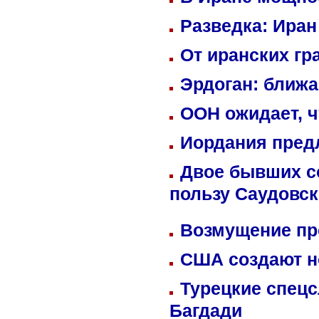
Разведка: Иран
От иранских гр
Эрдоган: ближ
ООН ожидает, ч
Иордания пред
Двое бывших со
пользу Саудовс
Возмущение пр
США создают н
Турецкие спецс
Багдади