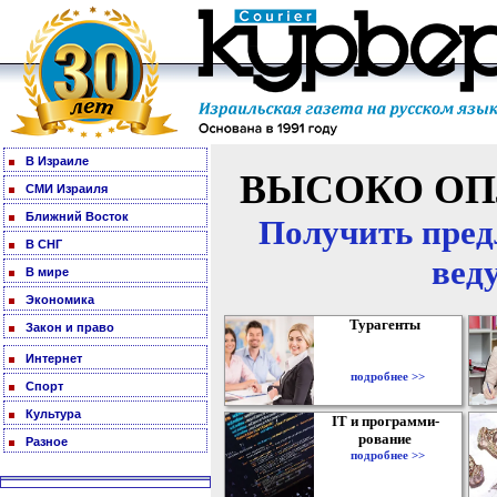
В Израиле
ВЫСОКО ОП
СМИ Израиля
Ближний Восток
Получить пред
В СНГ
вед
В мире
Экономика
Турагенты
Закон и право
Интернет
подробнее >>
Спорт
Культура
IT и программи-
рование
Разное
подробнее >>