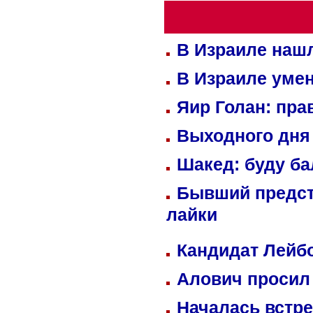
В Израиле нашл
В Израиле уме
Яир Голан: пра
Выходного дня 
Шакед: буду б
Бывший предст
лайки
Кандидат Лейбо
Алович просил 
Началась встре