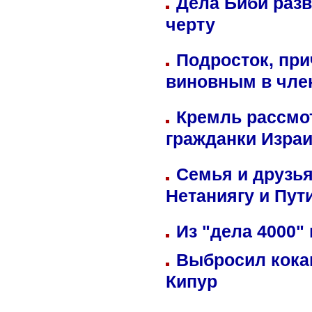
Дела Биби разв
черту
Подросток, при
виновным в член
Кремль рассмо
гражданки Изра
Семья и друзь
Нетаниягу и Пут
Из "дела 4000"
Выбросил кока
Кипур