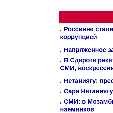
Россияне стали
коррупцией
Напряженное за
В Сдероте раке
СМИ, воскресень
Нетаниягу: пре
Сара Нетаниягу
СМИ: в Мозамби
наемников