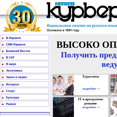
В Израиле
ВЫСОКО ОП
СМИ Израиля
Ближний Восток
Получить пред
В СНГ
вед
В мире
Экономика
Турагенты
Закон и право
Интернет
подробнее >>
Спорт
Культура
IT и программи-
рование
Разное
подробнее >>