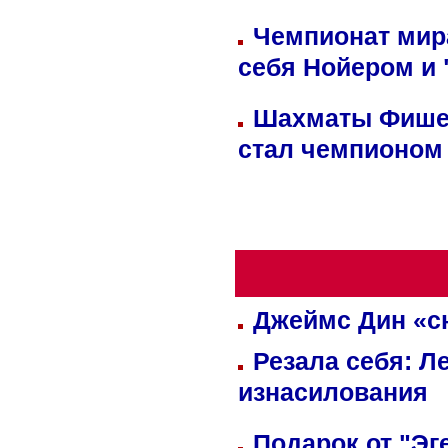
Чемпионат мир
себя Нойером и 
Шахматы Фишер
стал чемпионом
Джеймс Дин «сн
Резала себя: Л
изнасилования
Подарок от "Эг