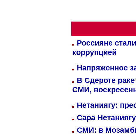
Россияне стали
коррупцией
Напряженное за
В Сдероте раке
СМИ, воскресень
Нетаниягу: пре
Сара Нетаниягу
СМИ: в Мозамби