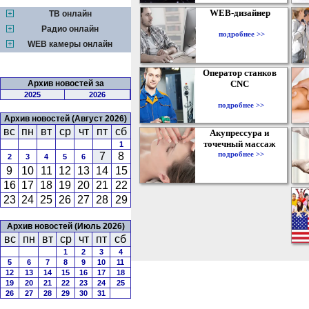
WEB-дизайнер
ТВ онлайн
Радио онлайн
подробнее >>
WEB камеры онлайн
Оператор станков
Архив новостей за
CNC
2025
2026
подробнее >>
Архив новостей (Август 2026)
вс
пн
вт
ср
чт
пт
сб
Акупрессура и
точечный массаж
1
подробнее >>
7
8
2
3
4
5
6
9
10
11
12
13
14
15
16
17
18
19
20
21
22
23
24
25
26
27
28
29
Архив новостей (Июль 2026)
вс
пн
вт
ср
чт
пт
сб
1
2
3
4
5
6
7
8
9
10
11
12
13
14
15
16
17
18
19
20
21
22
23
24
25
26
27
28
29
30
31