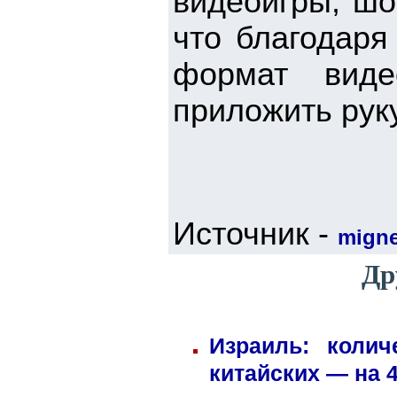
видеоигры, шо
что благодаря
формат виде
приложить руку
Источник -
mign
Др
Израиль: коли
китайских — на 