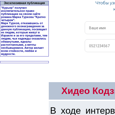
Эксклюзивная публикация
"Курьер" получил
исключительное право
публикации на своем сайте
романа Марка Туркова "
Кратно
четырем
".
Марк Турков, отказавшись от
денежного вознаграждения за
данную публикацию, посвящает
ее людям, которые живут в
Израиле и за его пределами, тем
людям, чьи надежды оказались
обманутыми, идеалы
растоптанными, а мечты
несбывшимися. Автор желает
всем стойкости, любви и
мудрости.
Хидео Код
В ходе интер