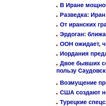
В Иране мощно
Разведка: Иран
От иранских гр
Эрдоган: ближ
ООН ожидает, ч
Иордания пред
Двое бывших со
пользу Саудовс
Возмущение пр
США создают н
Турецкие спецс