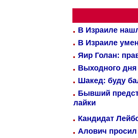
В Израиле нашл
В Израиле уме
Яир Голан: пра
Выходного дня 
Шакед: буду б
Бывший предст
лайки
Кандидат Лейбо
Алович просил 