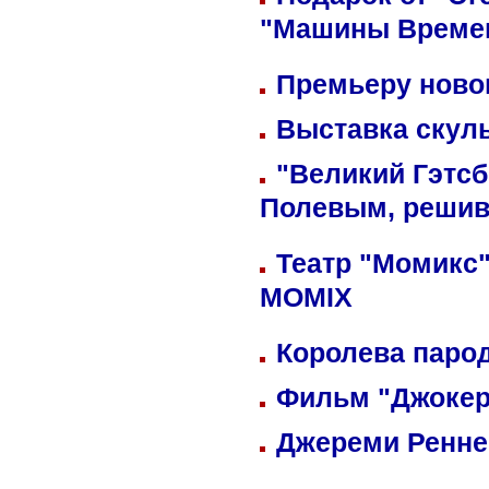
"Машины Време
Премьеру новог
Выставка скуль
"Великий Гэтсб
Полевым, решив
Театр "Момикс"
MOMIX
Королева парод
Фильм "Джокер
Джереми Реннер