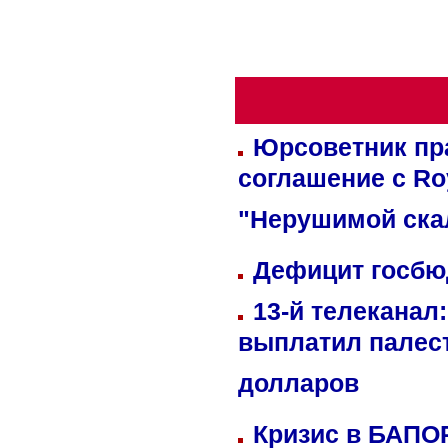
Юрсоветник пр
соглашение с Ro
"Нерушимой ска
Дефицит госбюд
13-й телеканал
выплатил палес
долларов
Кризис в БАПО