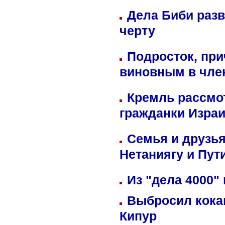
Дела Биби разв
черту
Подросток, при
виновным в член
Кремль рассмо
гражданки Изра
Семья и друзь
Нетаниягу и Пут
Из "дела 4000"
Выбросил кока
Кипур