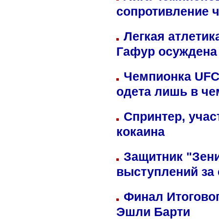
сопротивление 
Легкая атлетик
Гафур осуждена 
Чемпионка UFC
одета лишь в че
Спринтер, учас
кокаина
Защитник "Зен
выступлений за
Финал Итоговог
Эшли Барти