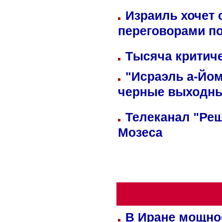
Израиль хочет 
переговорами п
Тысяча критиче
"Исраэль а-Йом
черные выходн
Телеканал "Реш
Мозеса
В Иране мощно