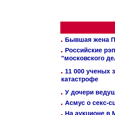
Бывшая жена П
Российские рэ
"московского де
11 000 ученых 
катастрофе
У дочери веду
Асмус о секс-с
На аукционе в 