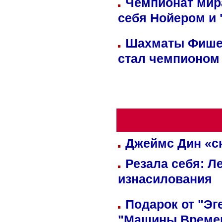
Чемпионат мир
себя Нойером и 
Шахматы Фишер
стал чемпионом
Джеймс Дин «сн
Резала себя: Л
изнасилования
Подарок от "Эг