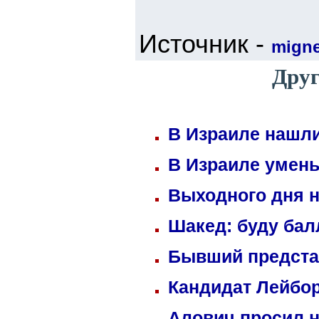
Источник -
mign
Друг
В Израиле нашли
В Израиле умень
Выходного дня н
Шакед: буду ба
Бывший предста
Кандидат Лейбор
Алович просил н