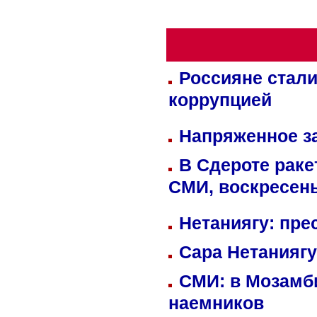
Россияне стали
коррупцией
Напряженное за
В Сдероте раке
СМИ, воскресень
Нетаниягу: пре
Сара Нетаниягу
СМИ: в Мозамби
наемников