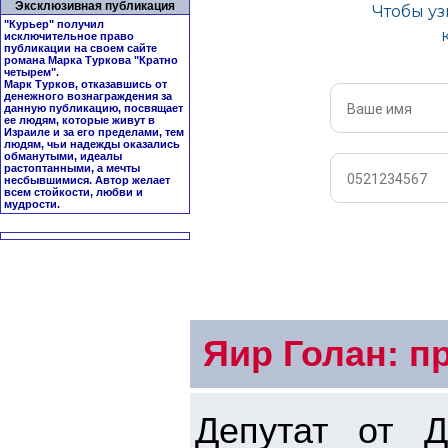
Эксклюзивная публикация
"Курьер" получил
исключительное право
публикации на своем сайте
романа Марка Туркова "
Кратно
четырем
".
Марк Турков, отказавшись от
денежного вознаграждения за
данную публикацию, посвящает
ее людям, которые живут в
Израиле и за его пределами, тем
людям, чьи надежды оказались
обманутыми, идеалы
растоптанными, а мечты
несбывшимися. Автор желает
всем стойкости, любви и
мудрости.
Яир Голан: п
Депутат от Д