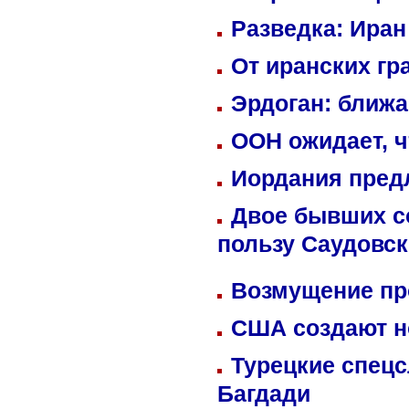
Разведка: Иран
От иранских гр
Эрдоган: ближ
ООН ожидает, ч
Иордания пред
Двое бывших со
пользу Саудовс
Возмущение пр
США создают н
Турецкие спецс
Багдади