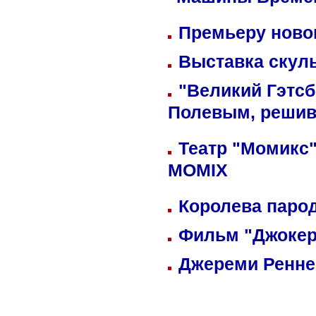
"Машины Време
Премьеру новог
Выставка скуль
"Великий Гэтсб
Полевым, решив
Театр "Момикс"
MOMIX
Королева парод
Фильм "Джокер
Джереми Реннер