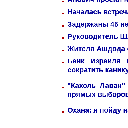
Началась встреч
Задержаны 45 не
Руководитель ША
Жителя Ашдода 
Банк Израиля 
сократить каник
"Кахоль Лаван"
прямых выборо
Охана: я пойду 