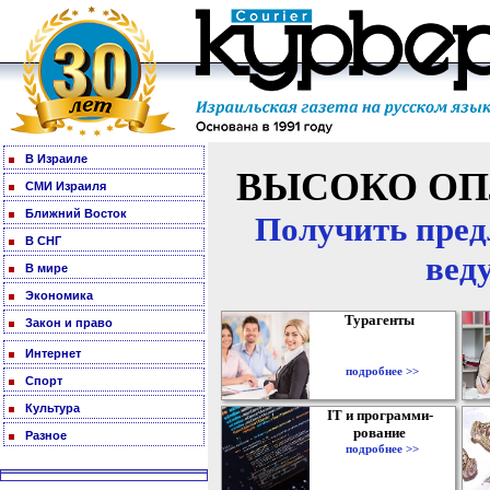
В Израиле
ВЫСОКО ОП
СМИ Израиля
Ближний Восток
Получить пред
В СНГ
вед
В мире
Экономика
Турагенты
Закон и право
Интернет
подробнее >>
Спорт
Культура
IT и программи-
рование
Разное
подробнее >>