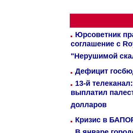
Юрсоветник пр
соглашение с Ro
"Нерушимой ска
Дефицит госбюд
13-й телеканал
выплатил палес
долларов
Кризис в БАПО
В январе город