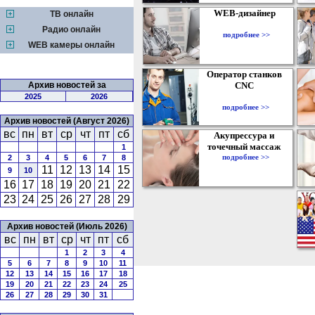
WEB-дизайнер
ТВ онлайн
Радио онлайн
подробнее >>
WEB камеры онлайн
Оператор станков
Архив новостей за
CNC
2025
2026
подробнее >>
Архив новостей (Август 2026)
вс
пн
вт
ср
чт
пт
сб
Акупрессура и
точечный массаж
1
подробнее >>
2
3
4
5
6
7
8
11
12
13
14
15
9
10
16
17
18
19
20
21
22
23
24
25
26
27
28
29
Архив новостей (Июль 2026)
вс
пн
вт
ср
чт
пт
сб
1
2
3
4
5
6
7
8
9
10
11
12
13
14
15
16
17
18
19
20
21
22
23
24
25
26
27
28
29
30
31