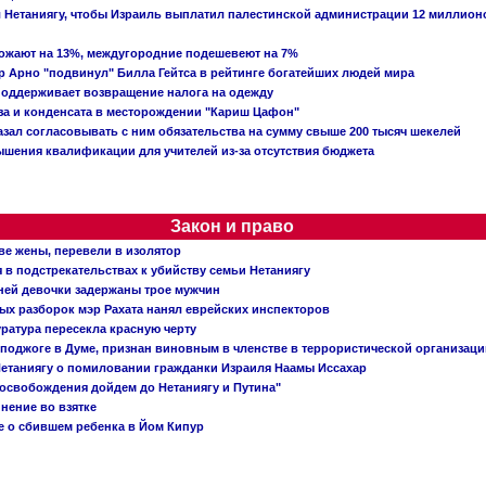
ал Нетаниягу, чтобы Израиль выплатил палестинской администрации 12 миллио
рожают на 13%, междугородние подешевеют на 7%
 Арно "подвинул" Билла Гейтса в рейтинге богатейших людей мира
поддерживает возвращение налога на одежду
аза и конденсата в месторождении "Кариш Цафон"
зал согласовывать с ним обязательства на сумму свыше 200 тысяч шекелей
шения квалификации для учителей из-за отсутствия бюджета
Закон и право
ве жены, перевели в изолятор
в подстрекательствах к убийству семьи Нетаниягу
тней девочки задержаны трое мужчин
х разборок мэр Рахата нанял еврейских инспекторов
ратура пересекла красную черту
 поджоге в Думе, признан виновным в членстве в террористической организац
етаниягу о помиловании гражданки Израиля Наамы Иссахар
 освобождения дойдем до Нетаниягу и Путина"
инение во взятке
 о сбившем ребенка в Йом Кипур