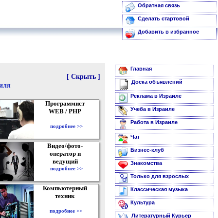
Обратная связь
Сделать стартовой
Добавить в избранное
Главная
[ Скрыть ]
Доска объявлений
аиля
Реклама в Израиле
Программист
Учеба в Израиле
WEB / PHP
Работа в Израиле
подробнее >>
Чат
Видео/фото-
Бизнес-клуб
оператор и
ведущий
Знакомства
подробнее >>
Только для взрослых
Компьютерный
Классическая музыка
техник
Культура
подробнее >>
Литературный Курьер