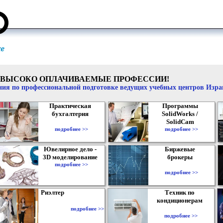
ВЫСОКО ОПЛАЧИВАЕМЫЕ ПРОФЕССИИ!
ия по профессиональной подготовке ведущих учебных центров Изр
Практическая
Программы
бухгалтерия
SolidWorks /
SolidCam
подробнее >>
подробнее >>
Ювелирное дело -
Биржевые
3D моделирование
брокеры
подробнее >>
подробнее >>
Риэлтер
Техник по
кондиционерам
подробнее >>
подробнее >>