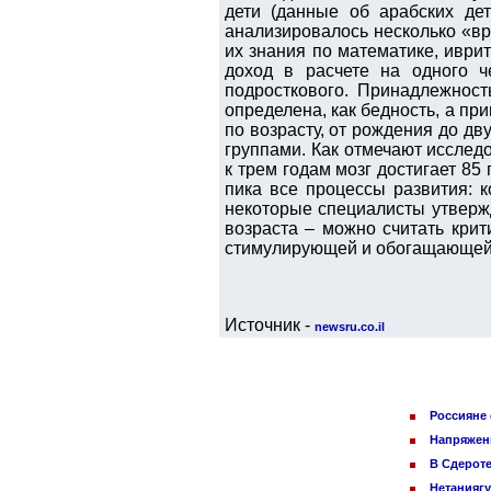
дети (данные об арабских де
анализировалось несколько «вре
их знания по математике, иври
доход в расчете на одного ч
подросткового. Принадлежност
определена, как бедность, а пр
по возрасту, от рождения до дв
группами. Как отмечают исслед
к трем годам мозг достигает 85 
пика все процессы развития: 
некоторые специалисты утвержд
возраста – можно считать крит
стимулирующей и обогащающей 
Источник -
newsru.co.il
Россияне 
Напряженн
В Сдероте
Нетаниягу