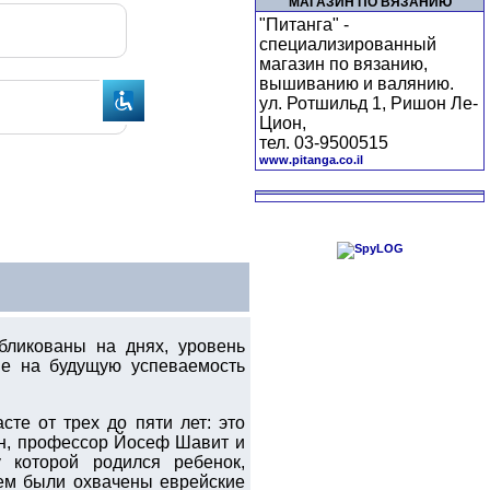
МАГАЗИН ПО ВЯЗАНИЮ
"Питанга" -
специализированный
магазин по вязанию,
вышиванию и валянию.
ул. Ротшильд 1, Ришон Ле-
Цион,
тел. 03-9500515
www.pitanga.co.il
бликованы на днях, уровень
ие на будущую успеваемость
те от трех до пяти лет: это
ин, профессор Йосеф Шавит и
 которой родился ребенок,
ем были охвачены еврейские