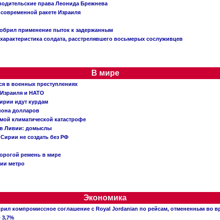
 водительские права Леонида Брежнева
 современной ракете Израиля
добрил применение пыток к задержанным
характеристика солдата, расстрелявшего восьмерых сослуживцев
В мире
ся в военных преступлениях
 Израиля и НАТО
ирии идут курдам
иона долларов
емой климатической катастрофе
 в Ливии: домыслы
Сирии не создать без РФ
орогой ремень в мире
ции метро
Экономика
рил компромиссное соглашение с Royal Jordanian по рейсам, отмененным во 
 3,7%