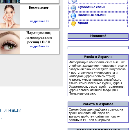
Косметолог
Субботние свечи
Полезные ссылки
подробнее >>
Архив
Наращивание,
Новинка!
ламинирование
ресниц 1D-3D
подробнее >>
Учеба в Израиле
Информация об израильских высших
учебных заведениях - университетах и
академических колледжах.Подготовка
к поступлению в университеты и
колледжи (курсы психометрии).
А также: курсы иврита, английского
языка, компьютерные курсы, курсы
бухгалтеров, секретарей, турагентов,
курсы альтернативной медицины.
Полезные ссылки.
Работа в Израиле
Самая большая подборка ссылок на
доски объявлений, бюро по
трудоустройству, сайты по поиску
работы в Hi-Tech в Израиле.