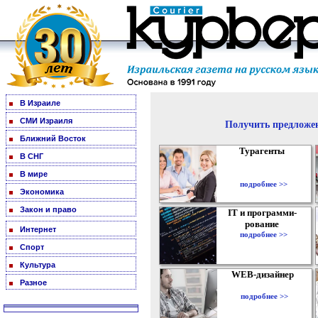
В Израиле
СМИ Израиля
Получить предложен
Ближний Восток
Турагенты
В СНГ
В мире
подробнее >>
Экономика
Закон и право
IT и программи-
рование
Интернет
подробнее >>
Спорт
Культура
WEB-дизайнер
Разное
подробнее >>