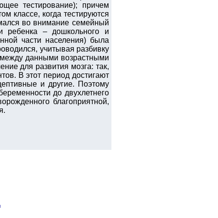
ющее тестирование); причем
ом классе, когда тестируются
нимался во внимание семейный
и ребенка – дошкольного и
нной части населения) была
проводился, учитывая разбивку
чия между данными возрастными
ние для развития мозга: так,
нтов. В этот период достигают
цептивные и другие. Поэтому
 беременности до двухлетнего
ворожденного благоприятной,
я.
я