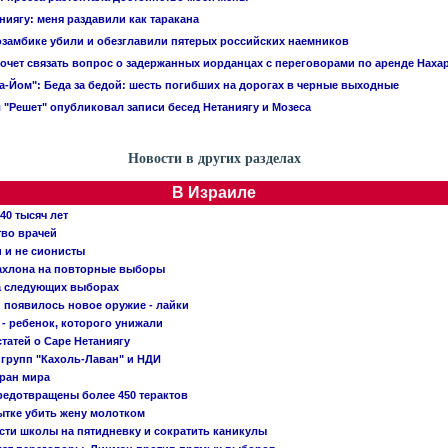
ниягу: меня раздавили как таракана
замбике убили и обезглавили пятерых российских наемников
очет связать вопрос о задержанных иорданцах с переговорами по аренде Наха
а-Йом": Беда за бедой: шесть погибших на дорогах в черные выходные
 "Решет" опубликовал записи бесед Нетаниягу и Мозеса
Новости в других разделах
В Израиле
40 тысяч лет
тво врачей
и и не сионисты
Кахлона на повторные выборы
а следующих выборах
появилось новое оружие - лайки
- ребенок, которого унижали
татей о Саре Нетаниягу
 групп "Кахоль-Лаван" и НДИ
тран мира
редотвращены более 450 терактов
тке убить жену молотком
сти школы на пятидневку и сократить каникулы