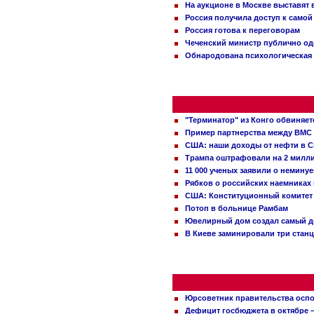
На аукционе в Москве выставят
Россия получила доступ к самой
Россия готова к переговорам
Чеченский министр публично о
Обнародована психологическая 
"Терминатор" из Конго обвиняет
Пример партнерства между ВМС
США: наши доходы от нефти в С
Трампа оштрафовали на 2 милл
11 000 ученых заявили о немину
Рябков о российских наемниках
США: Конституционный комитет 
Потоп в больнице Рамбам
Ювелирный дом создал самый д
В Киеве заминировали три стан
Юрсоветник правительства оспо
Дефицит госбюджета в октябре –