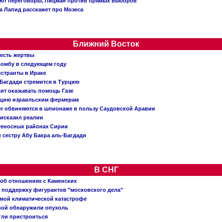
ают переговоры, Лицман против прямых выборов
 а Лапид расскажет про Мозеса
Ближний Восток
 есть жертвы
бомбу в следующем году
нстранты в Ираке
Багдади стремится в Турцию
жит оказывать помощь Газе
ацию израильским фермерам
er обвиняются в шпионаже в пользу Саудовской Аравии
исказил реалии
теносных районах Сирии
 сестру Абу Бакра аль-Багдади
В СНГ
 об отношениях с Каменских
 поддержку фигурантов "московского дела"
емой климатической катастрофе
вой обнаружили опухоль
огли пристроиться