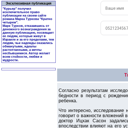
Эксклюзивная публикация
"Курьер" получил
исключительное право
публикации на своем сайте
романа Марка Туркова "
Кратно
четырем
".
Марк Турков, отказавшись от
денежного вознаграждения за
данную публикацию, посвящает
ее людям, которые живут в
Израиле и за его пределами, тем
людям, чьи надежды оказались
обманутыми, идеалы
растоптанными, а мечты
несбывшимися. Автор желает
всем стойкости, любви и
мудрости.
Т
Согласно результатам исслед
бедности в период с рождени
ребенка.
Что интересно, исследование 
говорит о важности вложений 
доктор Ицхак Сасон задалис
впоследствии влияют на его у