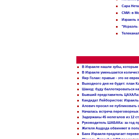
Сара Нета
СМИ: в Мо
Израиль х
"Исраэль 
Телеканал
В Израиле нашли зубы, которым 
В Израиле уменьшается количес
Яир Голан: правые - это не евре
Выходного дня не будет: план 
Шакед: буду баллотироваться н
Бывший представитель ЦАХАЛа: 
Кандидат Лейбористов: Израиль 
Алович просил не публиковать с
Началась встреча переговорных
Задержаны 45 нелегалов из 12 с
Руководитель ШАБАКа: за год п
Жителя Ашдода обвиняют в попы
Банк Израиля предлагает переве