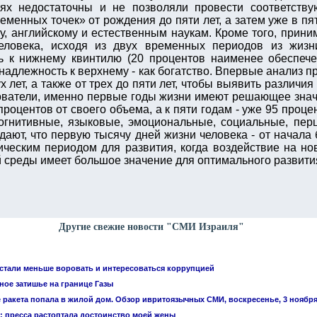
тях недостаточны и не позволяли провести соответству
менных точек» от рождения до пяти лет, а затем уже в пят
ту, английскому и естественным наукам. Кроме того, при
еловека, исходя из двух временных периодов из жизн
ь к нижнему квинтилю (20 процентов наименее обеспече
инадлежность к верхнему - как богатство. Впервые анализ 
ух лет, а также от трех до пяти лет, чтобы выявить разли
ователи, именно первые годы жизни имеют решающее значе
процентов от своего объема, а к пяти годам - уже 95 проце
когнитивные, языковые, эмоциональные, социальные, пер
ают, что первую тысячу дней жизни человека - от начала
ическим периодом для развития, когда воздействие на но
среды имеет большое значение для оптимального развити
Другие свежие новости "СМИ Израиля"
стали меньше воровать и интересоваться коррупцией
ое затишье на границе Газы
 ракета попала в жилой дом. Обзор ивритоязычных СМИ, воскресенье, 3 ноябр
: пресса растоптала достоинство моей жены