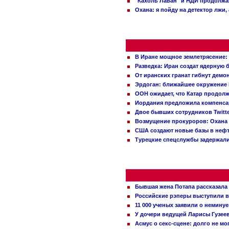
"Кахоль Лаван" и НДИ продолж
Охана: я пойду на детектор лжи,
В Иране мощное землетрясение:
Разведка: Иран создат ядерную 
От иранских гранат гибнут демо
Эрдоган: ближайшее окружение 
ООН ожидает, что Катар продол
Иордания предложила компенс
Двое бывших сотрудников Twitt
Возмущение прокуроров: Охана 
США создают новые базы в неф
Турецкие спецслужбы задержали
Бывшая жена Потапа рассказала
Российские рэперы выступили в
11 000 ученых заявили о немину
У дочери ведущей Ларисы Гузее
Асмус о секс-сцене: долго не м