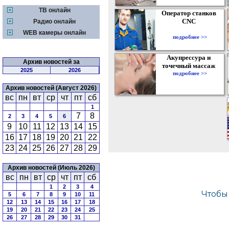
ТВ онлайн
Оператор станков
CNC
Радио онлайн
WEB камеры онлайн
подробнее >>
Акупрессура и
Архив новостей за
точечный массаж
2025
2026
подробнее >>
Архив новостей (Август 2026)
вс
пн
вт
ср
чт
пт
сб
1
7
8
2
3
4
5
6
9
10
11
12
13
14
15
16
17
18
19
20
21
22
23
24
25
26
27
28
29
Архив новостей (Июль 2026)
вс
пн
вт
ср
чт
пт
сб
1
2
3
4
5
6
7
8
9
10
11
12
13
14
15
16
17
18
19
20
21
22
23
24
25
26
27
28
29
30
31