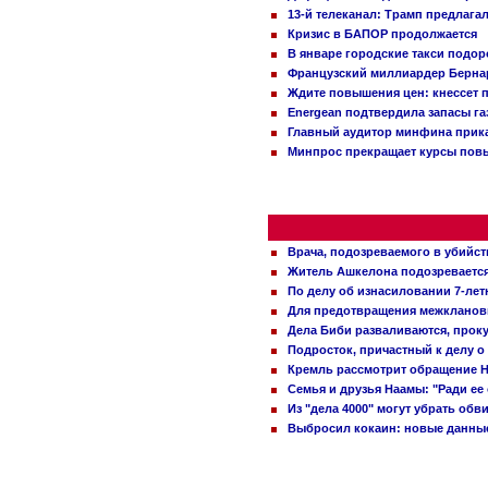
13-й телеканал: Трамп предлаг
Кризис в БАПОР продолжается
В январе городские такси подо
Французский миллиардер Бернар
Ждите повышения цен: кнессет 
Energean подтвердила запасы г
Главный аудитор минфина прика
Минпрос прекращает курсы повы
Врача, подозреваемого в убийст
Житель Ашкелона подозревается 
По делу об изнасиловании 7-ле
Для предотвращения межклановы
Дела Биби разваливаются, проку
Подросток, причастный к делу о
Кремль рассмотрит обращение Н
Семья и друзья Наамы: "Ради ее
Из "дела 4000" могут убрать обв
Выбросил кокаин: новые данные