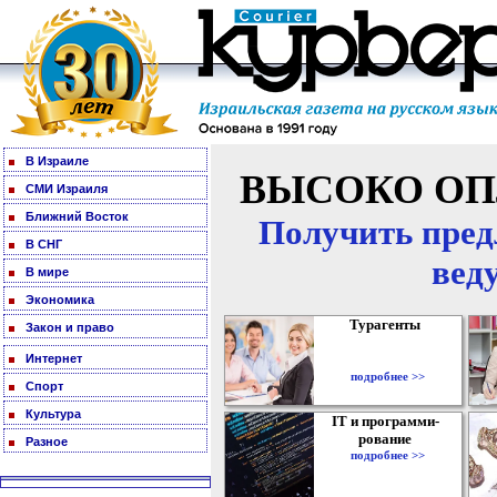
В Израиле
ВЫСОКО ОП
СМИ Израиля
Ближний Восток
Получить пред
В СНГ
вед
В мире
Экономика
Турагенты
Закон и право
Интернет
подробнее >>
Спорт
Культура
IT и программи-
рование
Разное
подробнее >>