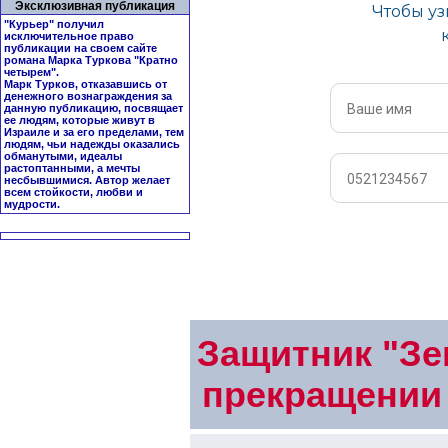
Эксклюзивная публикация
"Курьер" получил
исключительное право
публикации на своем сайте
романа Марка Туркова "
Кратно
четырем
".
Марк Турков, отказавшись от
денежного вознаграждения за
данную публикацию, посвящает
ее людям, которые живут в
Израиле и за его пределами, тем
людям, чьи надежды оказались
обманутыми, идеалы
растоптанными, а мечты
несбывшимися. Автор желает
всем стойкости, любви и
мудрости.
Защитник "Зе
прекращении