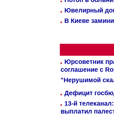
Ювелирный дом
В Киеве замини
Юрсоветник пр
соглашение с Ro
"Нерушимой ска
Дефицит госбюд
13-й телеканал
выплатил палес