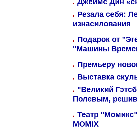
Джеймс Дин «сн
Резала себя: Л
изнасилования
Подарок от "Эг
"Машины Време
Премьеру новог
Выставка скуль
"Великий Гэтсб
Полевым, решив
Театр "Момикс"
MOMIX