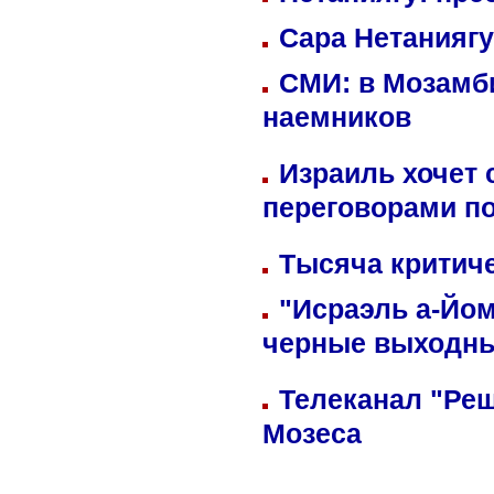
Сара Нетаниягу
СМИ: в Мозамби
наемников
Израиль хочет 
переговорами п
Тысяча критиче
"Исраэль а-Йом
черные выходн
Телеканал "Реш
Мозеса