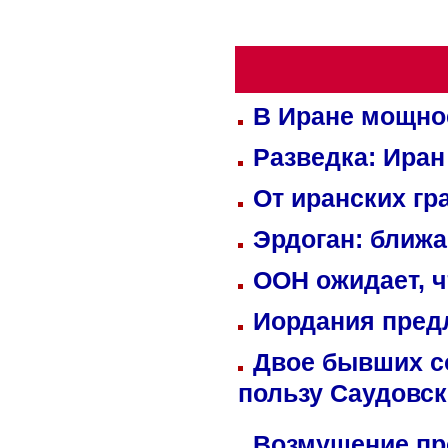
В Иране мощно
Разведка: Иран
От иранских гр
Эрдоган: ближ
ООН ожидает, ч
Иордания пред
Двое бывших со
пользу Саудовс
Возмущение пр