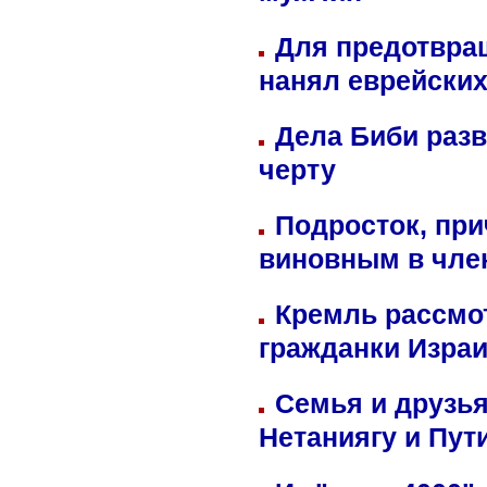
Для предотвра
нанял еврейских
Дела Биби разв
черту
Подросток, при
виновным в член
Кремль рассмо
гражданки Изра
Семья и друзь
Нетаниягу и Пут