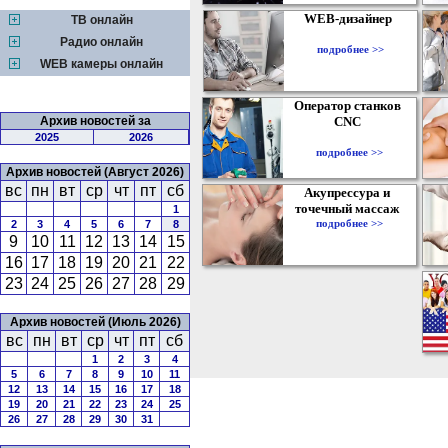
WEB-дизайнер
ТВ онлайн
Радио онлайн
подробнее >>
WEB камеры онлайн
Оператор станков
Архив новостей за
CNC
2025
2026
подробнее >>
Архив новостей (Август 2026)
вс
пн
вт
ср
чт
пт
сб
Акупрессура и
точечный массаж
1
подробнее >>
2
3
4
5
6
7
8
9
10
11
12
13
14
15
16
17
18
19
20
21
22
23
24
25
26
27
28
29
Архив новостей (Июль 2026)
вс
пн
вт
ср
чт
пт
сб
1
2
3
4
5
6
7
8
9
10
11
12
13
14
15
16
17
18
19
20
21
22
23
24
25
26
27
28
29
30
31