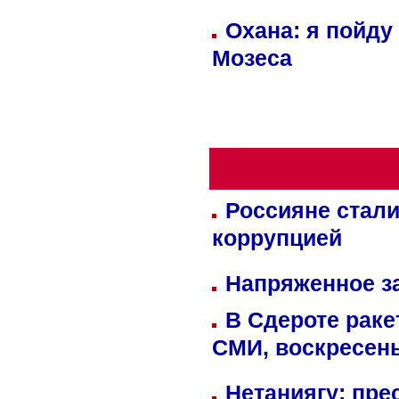
Охана: я пойду
Мозеса
Россияне стали
коррупцией
Напряженное за
В Сдероте раке
СМИ, воскресень
Нетаниягу: пре