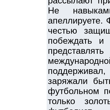
рассылают пр
Не навыкам
апеллируете. 
честью защищ
побеждать и 
представл
международ
поддерживал
заряжали быт
футбольном п
только золот