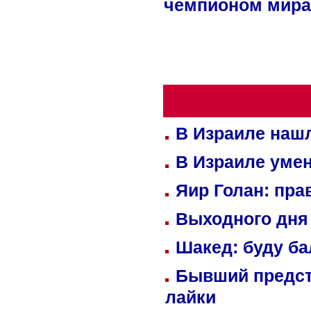
чемпионом мира
В Израиле нашл
В Израиле уме
Яир Голан: пра
Выходного дня 
Шакед: буду б
Бывший предст
лайки