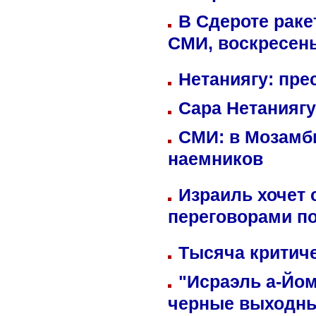
В Сдероте раке
СМИ, воскресень
Нетаниягу: пре
Сара Нетаниягу
СМИ: в Мозамби
наемников
Израиль хочет 
переговорами п
Тысяча критиче
"Исраэль а-Йом
черные выходн