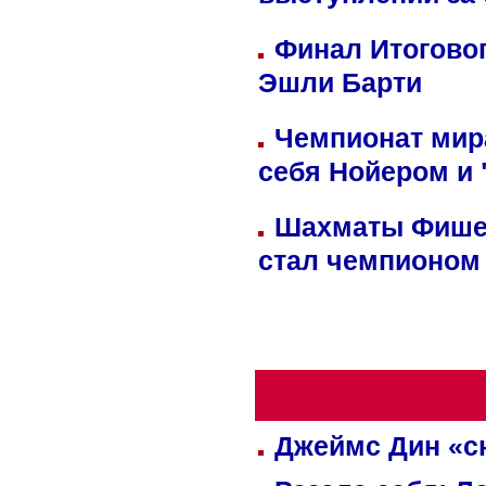
выступлений за
Финал Итоговог
Эшли Барти
Чемпионат мир
себя Нойером и 
Шахматы Фишер
стал чемпионом
Джеймс Дин «сн