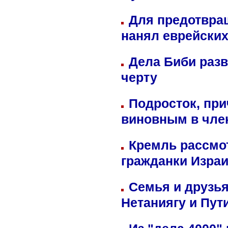
Для предотвра
нанял еврейских
Дела Биби разв
черту
Подросток, при
виновным в член
Кремль рассмо
гражданки Изра
Семья и друзь
Нетаниягу и Пут