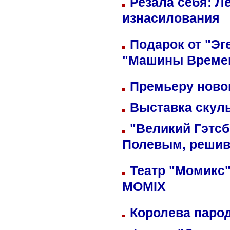
Резала себя: Л
изнасилования
Подарок от "Эг
"Машины Време
Премьеру новог
Выставка скуль
"Великий Гэтсб
Полевым, решив
Театр "Момикс"
MOMIX
Королева парод