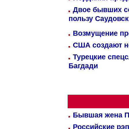
Двое бывших со
пользу Саудовс
Возмущение пр
США создают н
Турецкие спецс
Багдади
Бывшая жена П
Российские рэ