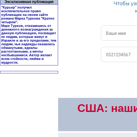
Эксклюзивная публикация
"Курьер" получил
исключительное право
публикации на своем сайте
романа Марка Туркова "
Кратно
четырем
".
Марк Турков, отказавшись от
денежного вознаграждения за
данную публикацию, посвящает
ее людям, которые живут в
Израиле и за его пределами, тем
людям, чьи надежды оказались
обманутыми, идеалы
растоптанными, а мечты
несбывшимися. Автор желает
всем стойкости, любви и
мудрости.
США: наши