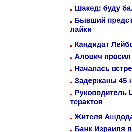
Шакед: буду б
Бывший предст
лайки
Кандидат Лейбо
Алович просил 
Началась встре
Задержаны 45 н
Руководитель 
терактов
Жителя Ашдода
Банк Израиля п