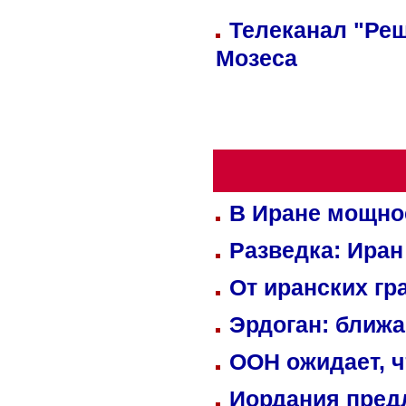
Телеканал "Реш
Мозеса
В Иране мощно
Разведка: Иран
От иранских гр
Эрдоган: ближ
ООН ожидает, ч
Иордания пред