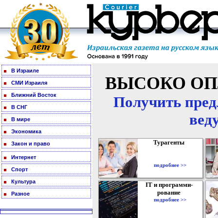
В Израиле
ВЫСОКО ОП
СМИ Израиля
Ближний Восток
Получить пред
В СНГ
вед
В мире
Экономика
Турагенты
Закон и право
Интернет
подробнее >>
Спорт
Культура
IT и программи-
рование
Разное
подробнее >>