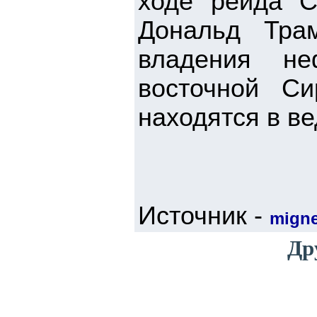
ходе рейда 
Дональд Тра
владения не
восточной С
находятся в в
Источник -
mign
Др