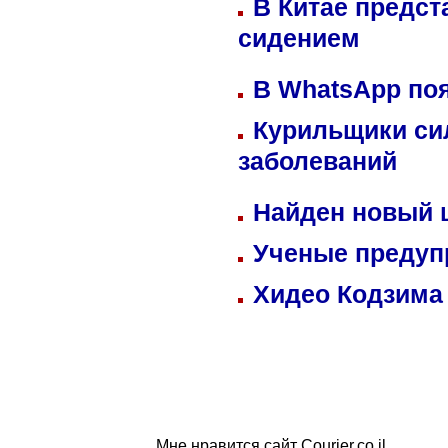
В Китае предст
сидением
В WhatsApp по
Курильщики си
заболеваний
Найден новый
Ученые предуп
Хидео Кодзима
Мне нравится сайт Courier.co.il