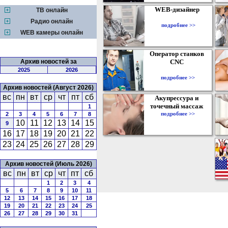
WEB-дизайнер
ТВ онлайн
Радио онлайн
подробнее >>
WEB камеры онлайн
Оператор станков
Архив новостей за
CNC
2025
2026
подробнее >>
Архив новостей (Август 2026)
вс
пн
вт
ср
чт
пт
сб
Акупрессура и
точечный массаж
1
подробнее >>
2
3
4
5
6
7
8
10
11
12
13
14
15
9
16
17
18
19
20
21
22
23
24
25
26
27
28
29
Архив новостей (Июль 2026)
вс
пн
вт
ср
чт
пт
сб
1
2
3
4
5
6
7
8
9
10
11
12
13
14
15
16
17
18
19
20
21
22
23
24
25
26
27
28
29
30
31