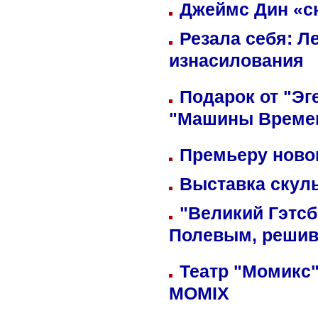
Джеймс Дин «сн
Резала себя: Л
изнасилования
Подарок от "Эг
"Машины Време
Премьеру новог
Выставка скуль
"Великий Гэтсб
Полевым, решив
Театр "Момикс"
MOMIX