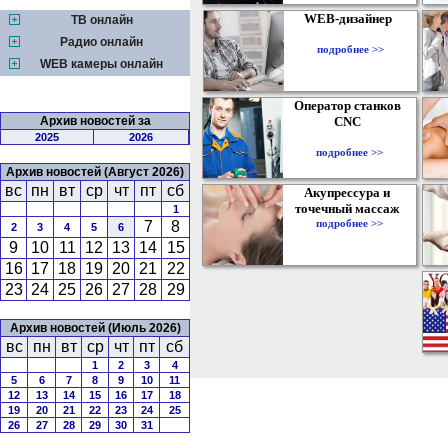
WEB-дизайнер
ТВ онлайн
Радио онлайн
подробнее >>
WEB камеры онлайн
Оператор станков
Архив новостей за
CNC
2025
2026
подробнее >>
Архив новостей (Август 2026)
вс
пн
вт
ср
чт
пт
сб
Акупрессура и
точечный массаж
1
подробнее >>
7
8
2
3
4
5
6
9
10
11
12
13
14
15
16
17
18
19
20
21
22
23
24
25
26
27
28
29
Архив новостей (Июль 2026)
вс
пн
вт
ср
чт
пт
сб
1
2
3
4
5
6
7
8
9
10
11
12
13
14
15
16
17
18
19
20
21
22
23
24
25
26
27
28
29
30
31