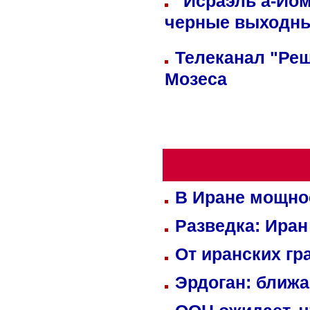
"Исраэль а-Йом
черные выходн
Телеканал "Реш
Мозеса
В Иране мощно
Разведка: Иран
От иранских гр
Эрдоган: ближ