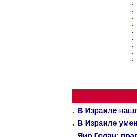
В Израиле нашл
В Израиле уме
Яир Голан: пра