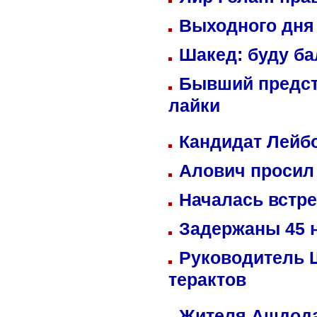
Выходного дня 
Шакед: буду б
Бывший предст
лайки
Кандидат Лейбо
Алович просил 
Началась встре
Задержаны 45 н
Руководитель 
терактов
Жителя Ашдода