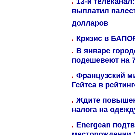
13-й телеканал
выплатил палес
долларов
Кризис в БАПО
В январе город
подешевеют на 
Французский м
Гейтса в рейтин
Ждите повышен
налога на одежд
Energean подтв