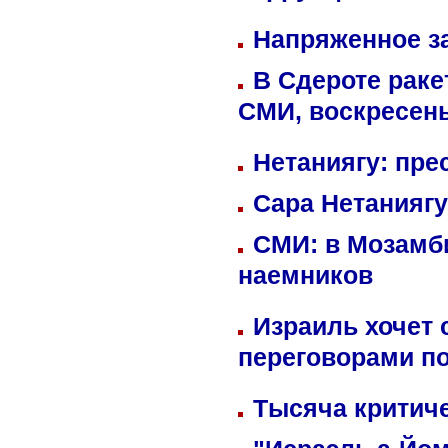
Напряженное за
В Сдероте раке
СМИ, воскресень
Нетаниягу: пре
Сара Нетаниягу
СМИ: в Мозамби
наемников
Израиль хочет 
переговорами п
Тысяча критиче