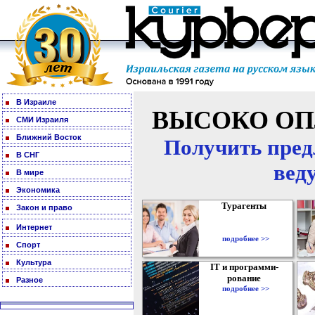
В Израиле
ВЫСОКО ОП
СМИ Израиля
Ближний Восток
Получить пред
В СНГ
вед
В мире
Экономика
Турагенты
Закон и право
Интернет
подробнее >>
Спорт
Культура
IT и программи-
рование
Разное
подробнее >>