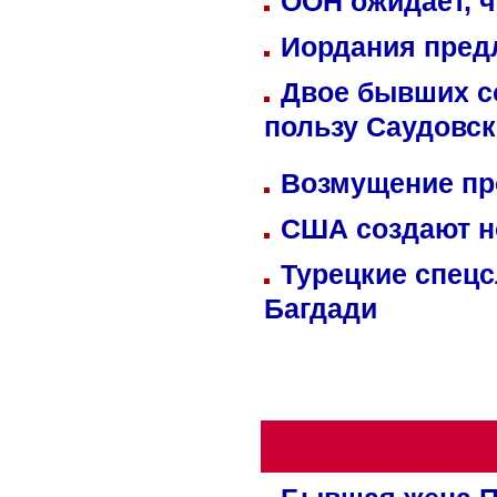
ООН ожидает, ч
Иордания пред
Двое бывших со
пользу Саудовс
Возмущение пр
США создают н
Турецкие спецс
Багдади