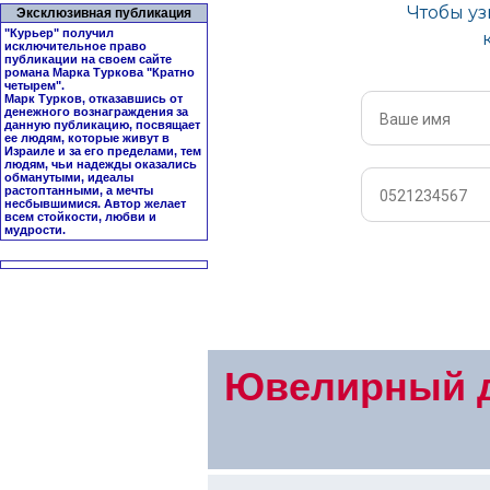
Эксклюзивная публикация
"Курьер" получил
исключительное право
публикации на своем сайте
романа Марка Туркова "
Кратно
четырем
".
Марк Турков, отказавшись от
денежного вознаграждения за
данную публикацию, посвящает
ее людям, которые живут в
Израиле и за его пределами, тем
людям, чьи надежды оказались
обманутыми, идеалы
растоптанными, а мечты
несбывшимися. Автор желает
всем стойкости, любви и
мудрости.
Ювелирный д