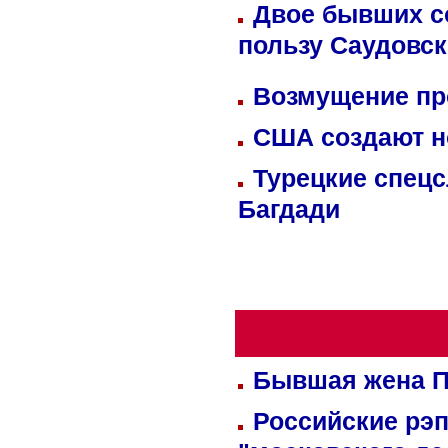
Двое бывших со
пользу Саудовс
Возмущение пр
США создают н
Турецкие спецс
Багдади
Бывшая жена П
Российские рэ