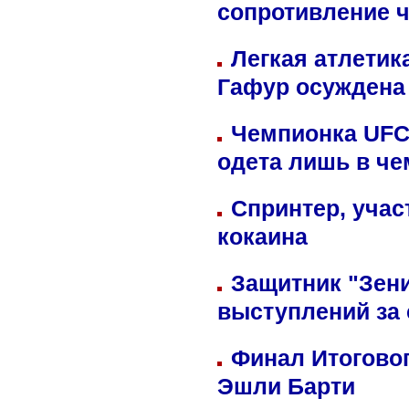
сопротивление 
Легкая атлетик
Гафур осуждена 
Чемпионка UFC
одета лишь в че
Спринтер, учас
кокаина
Защитник "Зен
выступлений за
Финал Итоговог
Эшли Барти