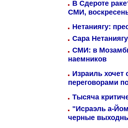
В Сдероте раке
СМИ, воскресень
Нетаниягу: пре
Сара Нетаниягу
СМИ: в Мозамби
наемников
Израиль хочет 
переговорами п
Тысяча критиче
"Исраэль а-Йом
черные выходн