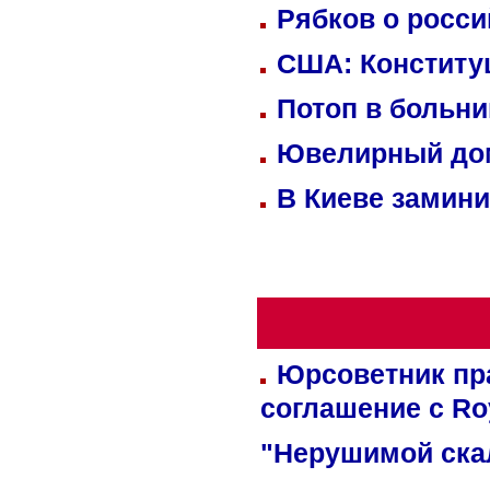
Рябков о росс
США: Конститу
Потоп в больн
Ювелирный дом
В Киеве замини
Юрсоветник пр
соглашение с Ro
"Нерушимой ска