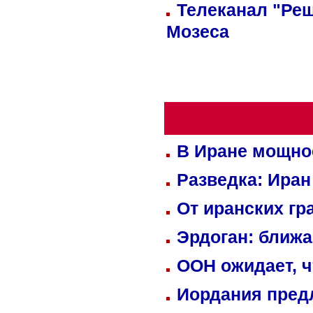
Телеканал "Реш
Мозеса
В Иране мощно
Разведка: Иран
От иранских гр
Эрдоган: ближ
ООН ожидает, ч
Иордания пред