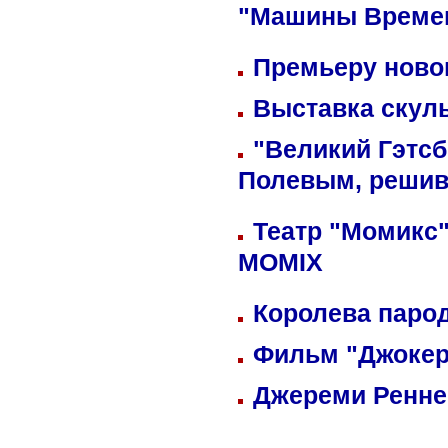
"Машины Време
Премьеру новог
Выставка скуль
"Великий Гэтсб
Полевым, решив
Театр "Момикс"
MOMIX
Королева парод
Фильм "Джокер
Джереми Реннер