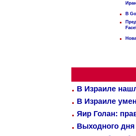
Иран
В Go
Пред
Face
Нова
В Израиле нашл
В Израиле уме
Яир Голан: пра
Выходного дня 