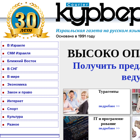
В Израиле
ВЫСОКО ОП
СМИ Израиля
Ближний Восток
Получить пред
В СНГ
вед
В мире
Экономика
Турагенты
Закон и право
Интернет
подробнее >>
Спорт
Культура
IT и программи-
рование
Разное
подробнее >>