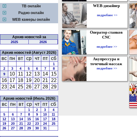
WEB-дизайнер
ТВ онлайн
Радио онлайн
подробнее >>
WEB камеры онлайн
Оператор станков
Архив новостей за
CNC
2025
2026
подробнее >>
Архив новостей (Август 2026)
вс
пн
вт
ср
чт
пт
сб
Акупрессура и
точечный массаж
1
подробнее >>
2
3
4
5
6
7
8
10
11
12
13
14
15
9
16
17
18
19
20
21
22
23
24
25
26
27
28
29
Архив новостей (Июль 2026)
вс
пн
вт
ср
чт
пт
сб
1
2
3
4
5
6
7
8
9
10
11
12
13
14
15
16
17
18
19
20
21
22
23
24
25
26
27
28
29
30
31