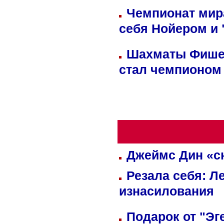
Чемпионат мир
себя Нойером и 
Шахматы Фишер
стал чемпионом
Джеймс Дин «сн
Резала себя: Л
изнасилования
Подарок от "Эг