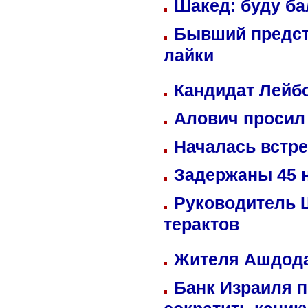
Шакед: буду б
Бывший предст
лайки
Кандидат Лейбо
Алович просил 
Началась встре
Задержаны 45 н
Руководитель 
терактов
Жителя Ашдода
Банк Израиля п