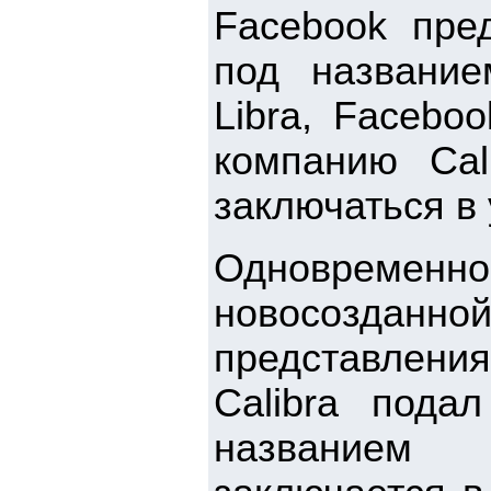
Facebook пре
под название
Libra, Facebo
компанию Cal
заключаться в
Одновременн
новосоздан
представлени
Calibra пода
названием 