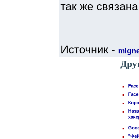
так же связана 
Источник -
mign
Дру
Face
Face
Корп
Назв
хаке
Goog
"Фей