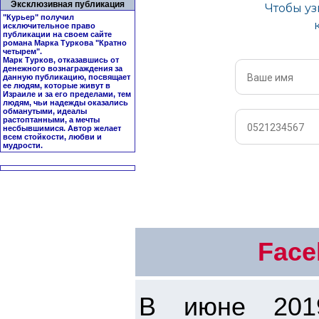
Эксклюзивная публикация
"Курьер" получил
исключительное право
публикации на своем сайте
романа Марка Туркова "
Кратно
четырем
".
Марк Турков, отказавшись от
денежного вознаграждения за
данную публикацию, посвящает
ее людям, которые живут в
Израиле и за его пределами, тем
людям, чьи надежды оказались
обманутыми, идеалы
растоптанными, а мечты
несбывшимися. Автор желает
всем стойкости, любви и
мудрости.
Face
В июне 2019