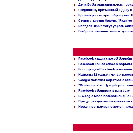
Дела Биби разваливаются, проку
Подросток, причастный к делу о
Кремль рассмотрит обращение Н
Семья и друзья Наамы: "Ради ее
Из "дела 4000" могут убрать обв
Выбросил кокаин: новые данные
Facebook нашла способ борьбы 
Facebook нашла способ борьбы 
Корпорация Facebook поменяла
Названы 32 самых глупых пароля
Google поможет бороться с зави
"Фейк-ньюз" от Цукерберга: гла
Facebook обвинили в плагиате
В Google Maps позаботились о н
Предупреждение о мошенническо
Новая программа поможет находи