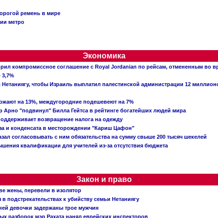
орогой ремень в мире
ции метро
Экономика
рил компромиссное соглашение с Royal Jordanian по рейсам, отмененным во 
 3,7%
ал Нетаниягу, чтобы Израиль выплатил палестинской администрации 12 миллио
рожают на 13%, междугородние подешевеют на 7%
 Арно "подвинул" Билла Гейтса в рейтинге богатейших людей мира
поддерживает возвращение налога на одежду
аза и конденсата в месторождении "Кариш Цафон"
зал согласовывать с ним обязательства на сумму свыше 200 тысяч шекелей
шения квалификации для учителей из-за отсутствия бюджета
Закон и право
ве жены, перевели в изолятор
в подстрекательствах к убийству семьи Нетаниягу
тней девочки задержаны трое мужчин
х разборок мэр Рахата нанял еврейских инспекторов