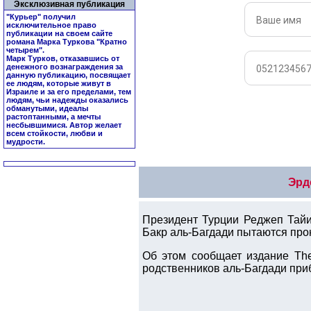
Эксклюзивная публикация
"Курьер" получил
исключительное право
публикации на своем сайте
романа Марка Туркова "
Кратно
четырем
".
Марк Турков, отказавшись от
денежного вознаграждения за
данную публикацию, посвящает
ее людям, которые живут в
Израиле и за его пределами, тем
людям, чьи надежды оказались
обманутыми, идеалы
растоптанными, а мечты
несбывшимися. Автор желает
всем стойкости, любви и
мудрости.
Эрд
Президент Турции Реджеп Тайи
Бакр аль-Багдади пытаются про
Об этом сообщает издание The
родственников аль-Багдади при