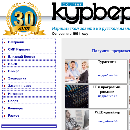
В Израиле
СМИ Израиля
Получить предложен
Ближний Восток
Турагенты
В СНГ
В мире
подробнее >>
Экономика
Закон и право
IT и программи-
рование
Интернет
подробнее >>
Спорт
Культура
WEB-дизайнер
Разное
подробнее >>