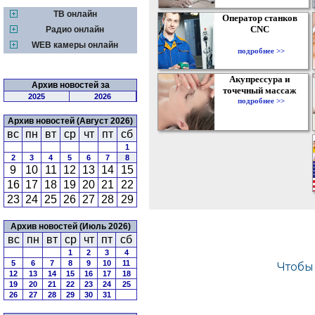
ТВ онлайн
Оператор станков
CNC
Радио онлайн
WEB камеры онлайн
подробнее >>
Акупрессура и
Архив новостей за
точечный массаж
2025
2026
подробнее >>
Архив новостей (Август 2026)
вс
пн
вт
ср
чт
пт
сб
1
2
3
4
5
6
7
8
9
10
11
12
13
14
15
16
17
18
19
20
21
22
23
24
25
26
27
28
29
Архив новостей (Июль 2026)
вс
пн
вт
ср
чт
пт
сб
1
2
3
4
5
6
7
8
9
10
11
12
13
14
15
16
17
18
19
20
21
22
23
24
25
26
27
28
29
30
31