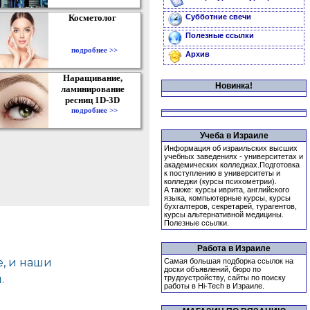
Косметолог
Субботние свечи
Полезные ссылки
подробнее >>
Архив
Наращивание,
Новинка!
ламинирование
ресниц 1D-3D
подробнее >>
Учеба в Израиле
Информация об израильских высших
учебных заведениях - университетах и
академических колледжах.Подготовка
к поступлению в университеты и
колледжи (курсы психометрии).
А также: курсы иврита, английского
языка, компьютерные курсы, курсы
бухгалтеров, секретарей, турагентов,
курсы альтернативной медицины.
Полезные ссылки.
Работа в Израиле
Самая большая подборка ссылок на
доски объявлений, бюро по
трудоустройству, сайты по поиску
работы в Hi-Tech в Израиле.