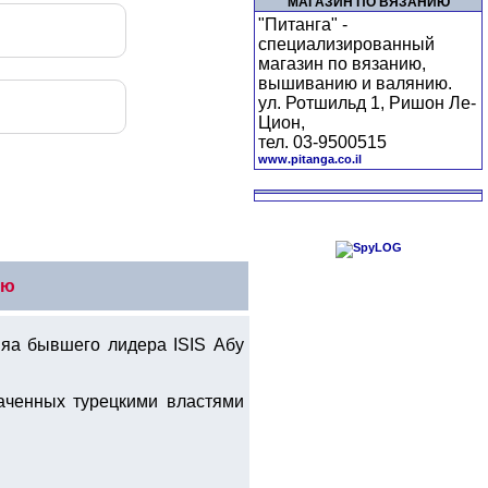
МАГАЗИН ПО ВЯЗАНИЮ
"Питанга" -
специализированный
магазин по вязанию,
вышиванию и валянию.
ул. Ротшильд 1, Ришон Ле-
Цион,
тел. 03-9500515
www.pitanga.co.il
ию
яа бывшего лидера ISIS Абу
ваченных турецкими властями