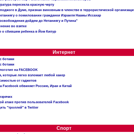
ратура пересекла красную черту
 поджоге в Думе, признан виновным в членстве в террористической организац
етаниягу о помиловании гражданки Израиля Наамы Иссахар
 освобождения дойдем до Нетаниягу и Путина"
инение во взятке
 о сбившем ребенка в Йом Кипур
Интернет
с ботами
с ботами
 логотип на FACEBOOK
, которые легко взломает любой хакер
симостью от гаджетов
ва Facebook обвиняет Россию, Иран и Китай
езрячих
й атаке против пользователей Facebook
ть "троллей" в Twitter
Спорт