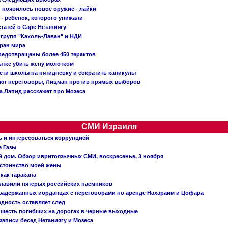
появилось новое оружие - лайки
- ребенок, которого унижали
татей о Саре Нетаниягу
 групп "Кахоль-Лаван" и НДИ
тран мира
редотвращены более 450 терактов
тке убить жену молотком
сти школы на пятидневку и сократить каникулы
ают переговоры, Лицман против прямых выборов
 а Лапид расскажет про Мозеса
СМИ Израиля
ь и интересоваться коррупцией
е Газы
й дом. Обзор ивритоязычных СМИ, воскресенье, 3 ноября
остоинство моей жены
 как таракана
главили пятерых российских наемников
о задержанных иорданцах с переговорами по аренде Нахараим и Цофара
едность оставляет след
: шесть погибших на дорогах в черные выходные
записи бесед Нетаниягу и Мозеса