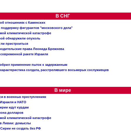
В СНГ
 об отношениях с Каменских
 поддержку фигурантов "московского дела"
емой климатической катастрофе
вой обнаружили опухоль
огли пристроиться
 водительские права Леонида Брежнева
 современной ракете Израиля
добрил применение пыток к задержанным
характеристика солдата, расстрелявшего восьмерых сослуживцев
В мире
ся в военных преступлениях
 Израиля и НАТО
ирии идут курдам
иона долларов
емой климатической катастрофе
 в Ливии: домыслы
Сирии не создать без РФ