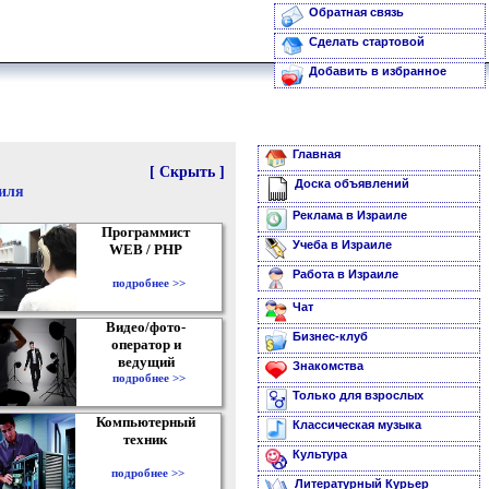
Обратная связь
Сделать стартовой
Добавить в избранное
Главная
[ Скрыть ]
Доска объявлений
аиля
Реклама в Израиле
Программист
Учеба в Израиле
WEB / PHP
Работа в Израиле
подробнее >>
Чат
Видео/фото-
Бизнес-клуб
оператор и
ведущий
Знакомства
подробнее >>
Только для взрослых
Компьютерный
Классическая музыка
техник
Культура
подробнее >>
Литературный Курьер