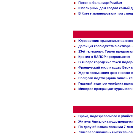
Потоп в больнице Рамбам
Ювелирный дом создал самый д
В Киеве заминировали три стан
Юрсоветник правительства оспо
Дефицит госбюджета в октябре –
13-й телеканал: Трамп предлаг
Кризис в БАПОР продолжается
В январе городские такси подо
Французский миллиардер Бернар
Ждите повышения цен: кнессет 
Energean подтвердила запасы г
Главный аудитор минфина прика
Минпрос прекращает курсы повы
Врача, подозреваемого в убийст
Житель Ашкелона подозревается 
По делу об изнасиловании 7-ле
Для предотвращения межклановы