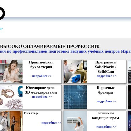
ВЫСОКО ОПЛАЧИВАЕМЫЕ ПРОФЕССИИ!
ия по профессиональной подготовке ведущих учебных центров Изр
Практическая
Программы
бухгалтерия
SolidWorks /
SolidCam
подробнее >>
подробнее >>
Ювелирное дело -
Биржевые
3D моделирование
брокеры
подробнее >>
подробнее >>
Риэлтер
Техник по
кондиционерам
подробнее >>
подробнее >>