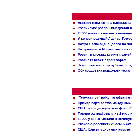
Бывшая жена Потапа рассказала
Российские рэперы выступили в
11 000 ученых заявили о немину
У дочери ведущей Ларисы Гузее
Асмус о секс-сцене: долго не м
На аукционе в Москве выставят
Россия получила доступ к самой
Россия готова к переговорам
Чеченский министр публично о
Обнародована психологическая 
"Терминатор" из Конго обвиняет
Пример партнерства между ВМС
США: наши доходы от нефти в С
Трампа оштрафовали на 2 милл
11 000 ученых заявили о немину
Рябков о российских наемниках
США: Конституционный комитет 