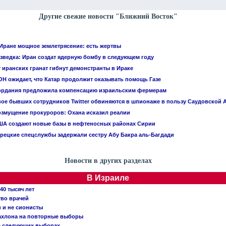
Другие свежие новости "Ближний Восток"
Иране мощное землетрясение: есть жертвы
зведка: Иран создат ядерную бомбу в следующем году
 иранских гранат гибнут демонстранты в Ираке
Н ожидает, что Катар продолжит оказывать помощь Газе
ордания предложила компенсацию израильским фермерам
ое бывших сотрудников Twitter обвиняются в шпионаже в пользу Саудовской 
змущение прокуроров: Охана исказил реалии
А создают новые базы в нефтеносных районах Сирии
рецкие спецслужбы задержали сестру Абу Бакра аль-Багдади
Новости в других разделах
В Израиле
40 тысяч лет
тво врачей
и и не сионисты
Кахлона на повторные выборы
а следующих выборах