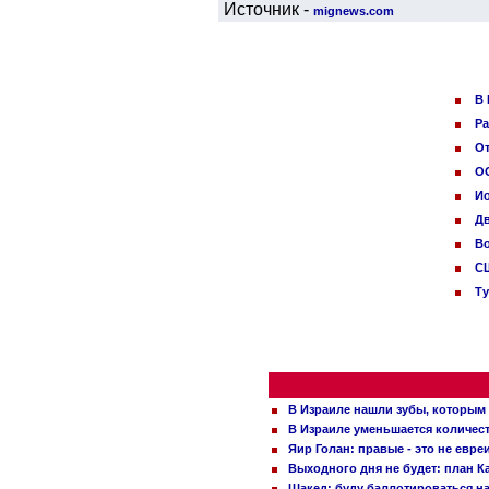
Источник -
mignews.com
В 
Ра
От
ОО
И
Дв
Во
СШ
Ту
В Израиле нашли зубы, которым 
В Израиле уменьшается количес
Яир Голан: правые - это не евре
Выходного дня не будет: план 
Шакед: буду баллотироваться н