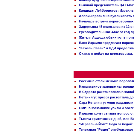
Бывший представитель ЦАХАЛа: 
Кандидат Лейбористов: Израиль 
Алович просил не публиковать с
Началась встреча переговорных
Задержаны 45 нелегалов из 12 с
Руководитель ШАБАКа: за год п
Жителя Ашдода обвиняют в попы
Банк Израиля предлагает переве
"Кахоль Лаван" и НДИ продолж
Охана: я пойду на детектор лжи,
Россияне стали меньше вороват
Напряженное затишье на границ
В Сдероте ракета попала в жило
Нетаниягу: пресса растоптала д
Сара Нетаниягу: меня раздавили
СМИ: в Мозамбике убили и обез
Израиль хочет связать вопрос 
Тысяча критических дней, или Б
"Исраэль а-Йом": Беда за бедой
Телеканал "Решет" опубликовал 