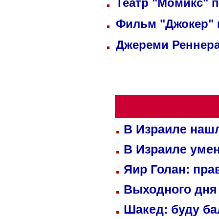
Театр "Момикс" 
Фильм "Джокер"
Джереми Реннера
В Израиле нашл
В Израиле уме
Яир Голан: пра
Выходного дня 
Шакед: буду б