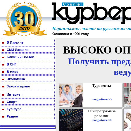
В Израиле
ВЫСОКО ОП
СМИ Израиля
Ближний Восток
Получить пред
В СНГ
вед
В мире
Экономика
Турагенты
Закон и право
Интернет
подробнее >>
Спорт
Культура
IT и программи-
рование
Разное
подробнее >>