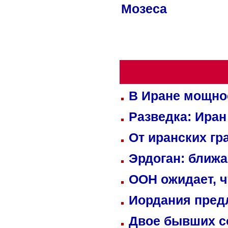
Мозеса
В Иране мощно
Разведка: Иран
От иранских гр
Эрдоган: ближ
ООН ожидает, ч
Иордания пред
Двое бывших со