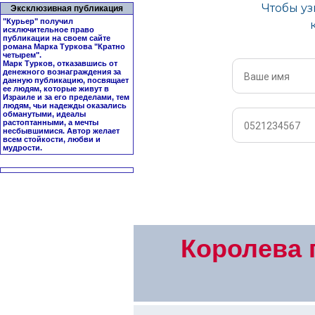
Эксклюзивная публикация
"Курьер" получил
исключительное право
публикации на своем сайте
романа Марка Туркова "
Кратно
четырем
".
Марк Турков, отказавшись от
денежного вознаграждения за
данную публикацию, посвящает
ее людям, которые живут в
Израиле и за его пределами, тем
людям, чьи надежды оказались
обманутыми, идеалы
растоптанными, а мечты
несбывшимися. Автор желает
всем стойкости, любви и
мудрости.
Королева 