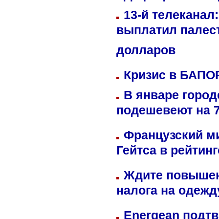
13-й телеканал
выплатил палес
долларов
Кризис в БАПО
В январе город
подешевеют на 
Французский м
Гейтса в рейтин
Ждите повышен
налога на одежд
Energean подтв