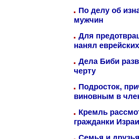
По делу об изн
мужчин
Для предотвра
нанял еврейских
Дела Биби разв
черту
Подросток, при
виновным в член
Кремль рассмо
гражданки Изра
Семья и друзь