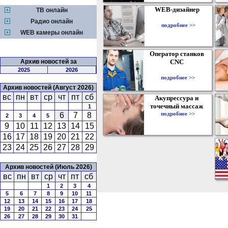
WEB-дизайнер
ТВ онлайн
Радио онлайн
подробнее >>
WEB камеры онлайн
Оператор станков
Архив новостей за
CNC
2025
2026
подробнее >>
Архив новостей (Август 2026)
вс
пн
вт
ср
чт
пт
сб
Акупрессура и
точечный массаж
1
подробнее >>
6
7
8
2
3
4
5
9
10
11
12
13
14
15
16
17
18
19
20
21
22
23
24
25
26
27
28
29
Архив новостей (Июль 2026)
вс
пн
вт
ср
чт
пт
сб
1
2
3
4
5
6
7
8
9
10
11
12
13
14
15
16
17
18
19
20
21
22
23
24
25
26
27
28
29
30
31