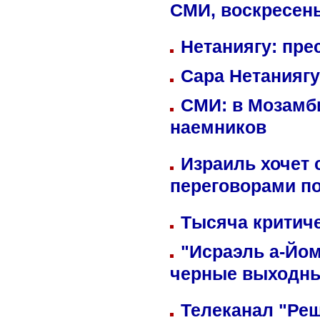
СМИ, воскресень
Нетаниягу: пре
Сара Нетаниягу
СМИ: в Мозамби
наемников
Израиль хочет 
переговорами п
Тысяча критиче
"Исраэль а-Йом
черные выходн
Телеканал "Реш