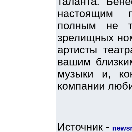
таланта. Бен
настоящим п
полным не т
зрелищных ном
артисты теат
вашим близким
музыки и, ко
компании люби
Источник -
newsr