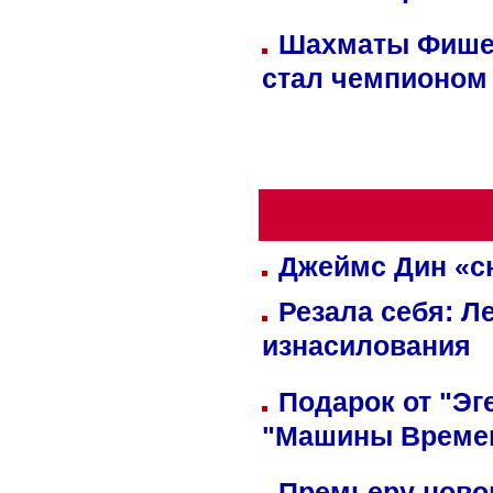
Шахматы Фишер
стал чемпионом
Джеймс Дин «сн
Резала себя: Л
изнасилования
Подарок от "Эг
"Машины Време
Премьеру новог