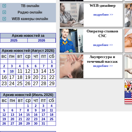
WEB-дизайнер
ТВ онлайн
Радио онлайн
подробнее >>
WEB камеры онлайн
Оператор станков
Архив новостей за
CNC
2025
2026
подробнее >>
Архив новостей (Август 2026)
вс
пн
вт
ср
чт
пт
сб
Акупрессура и
точечный массаж
1
подробнее >>
2
3
4
5
6
7
8
11
12
13
14
15
9
10
16
17
18
19
20
21
22
23
24
25
26
27
28
29
Архив новостей (Июль 2026)
вс
пн
вт
ср
чт
пт
сб
1
2
3
4
5
6
7
8
9
10
11
12
13
14
15
16
17
18
19
20
21
22
23
24
25
26
27
28
29
30
31