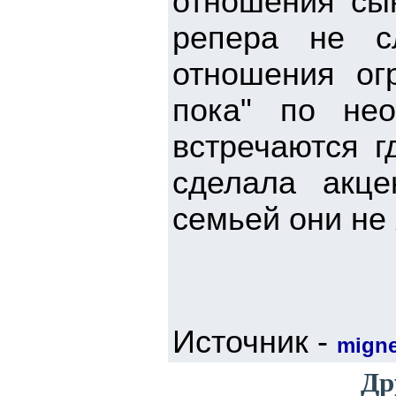
отношения сы
репера не с
отношения ог
пока" по нео
встречаются г
сделала акц
семьей они не
Источник -
mign
Др