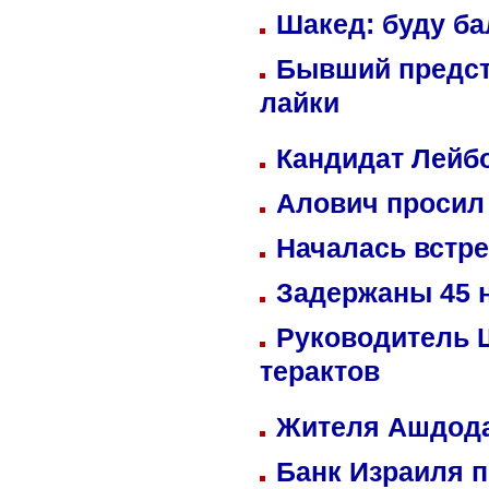
Шакед: буду б
Бывший предст
лайки
Кандидат Лейбо
Алович просил 
Началась встре
Задержаны 45 н
Руководитель 
терактов
Жителя Ашдода
Банк Израиля п