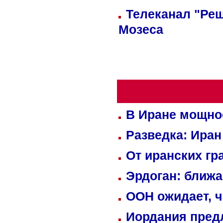
Телеканал "Реш
Мозеса
В Иране мощно
Разведка: Иран
От иранских гр
Эрдоган: ближ
ООН ожидает, ч
Иордания пред