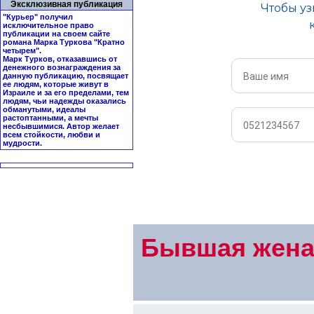
Эксклюзивная публикация
"Курьер" получил
исключительное право
публикации на своем сайте
романа Марка Туркова "
Кратно
четырем
".
Марк Турков, отказавшись от
денежного вознаграждения за
данную публикацию, посвящает
ее людям, которые живут в
Израиле и за его пределами, тем
людям, чьи надежды оказались
обманутыми, идеалы
растоптанными, а мечты
несбывшимися. Автор желает
всем стойкости, любви и
мудрости.
Бывшая жена 