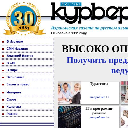
В Израиле
ВЫСОКО ОП
СМИ Израиля
Ближний Восток
Получить пред
В СНГ
вед
В мире
Экономика
Турагенты
Закон и право
Интернет
подробнее >>
Спорт
Культура
IT и программи-
рование
Разное
подробнее >>