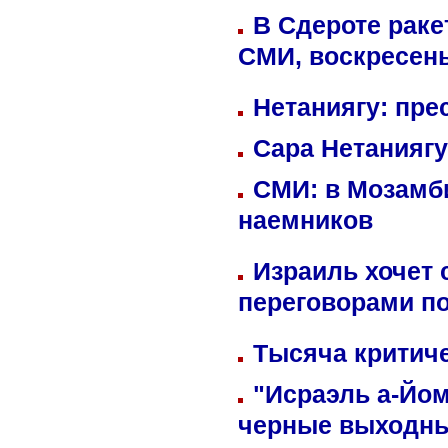
В Сдероте раке
СМИ, воскресень
Нетаниягу: пре
Сара Нетаниягу
СМИ: в Мозамби
наемников
Израиль хочет 
переговорами п
Тысяча критиче
"Исраэль а-Йом
черные выходн