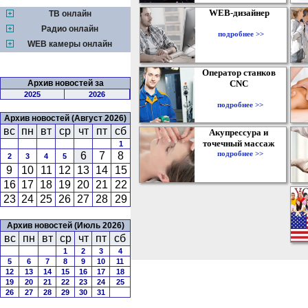
WEB-дизайнер
ТВ онлайн
Радио онлайн
подробнее >>
WEB камеры онлайн
Оператор станков
Архив новостей за
CNC
2025
2026
подробнее >>
Архив новостей (Август 2026)
вс
пн
вт
ср
чт
пт
сб
Акупрессура и
точечный массаж
1
подробнее >>
6
7
8
2
3
4
5
9
10
11
12
13
14
15
16
17
18
19
20
21
22
23
24
25
26
27
28
29
Архив новостей (Июль 2026)
вс
пн
вт
ср
чт
пт
сб
1
2
3
4
5
6
7
8
9
10
11
12
13
14
15
16
17
18
19
20
21
22
23
24
25
26
27
28
29
30
31