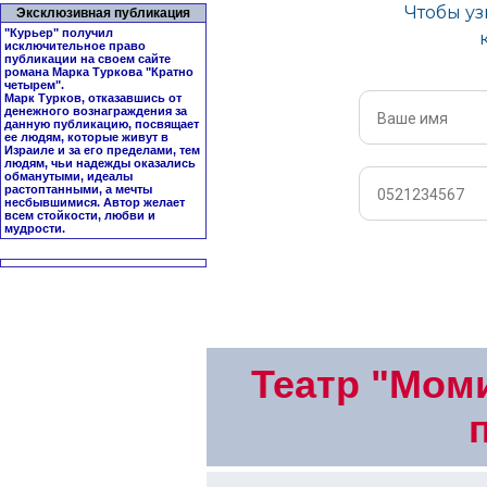
Эксклюзивная публикация
"Курьер" получил
исключительное право
публикации на своем сайте
романа Марка Туркова "
Кратно
четырем
".
Марк Турков, отказавшись от
денежного вознаграждения за
данную публикацию, посвящает
ее людям, которые живут в
Израиле и за его пределами, тем
людям, чьи надежды оказались
обманутыми, идеалы
растоптанными, а мечты
несбывшимися. Автор желает
всем стойкости, любви и
мудрости.
Театр "Мом