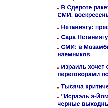
В Сдероте раке
СМИ, воскресень
Нетаниягу: пре
Сара Нетаниягу
СМИ: в Мозамби
наемников
Израиль хочет 
переговорами п
Тысяча критиче
"Исраэль а-Йом
черные выходн