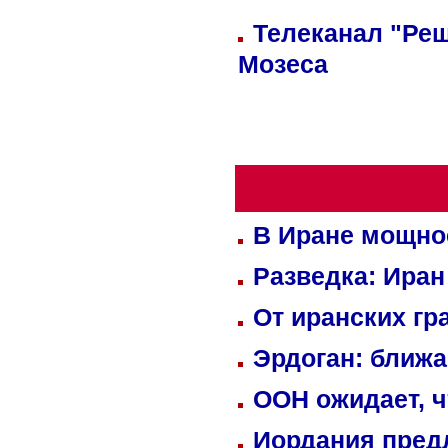
Телеканал "Реш
Мозеса
В Иране мощно
Разведка: Иран
От иранских гр
Эрдоган: ближ
ООН ожидает, ч
Иордания пред