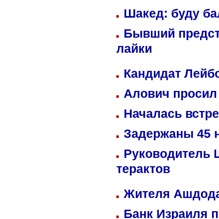
Шакед: буду б
Бывший предст
лайки
Кандидат Лейбо
Алович просил 
Началась встре
Задержаны 45 н
Руководитель 
терактов
Жителя Ашдода
Банк Израиля п