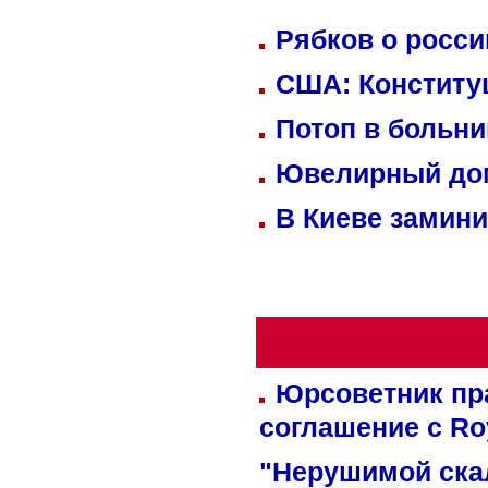
Рябков о росс
США: Конститу
Потоп в больн
Ювелирный дом
В Киеве замини
Юрсоветник пр
соглашение с Ro
"Нерушимой ска