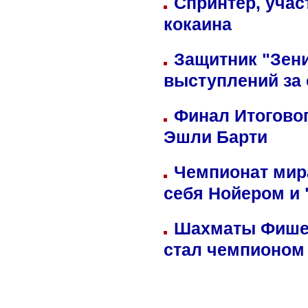
Спринтер, учас
кокаина
Защитник "Зен
выступлений за
Финал Итоговог
Эшли Барти
Чемпионат мир
себя Нойером и 
Шахматы Фишер
стал чемпионом