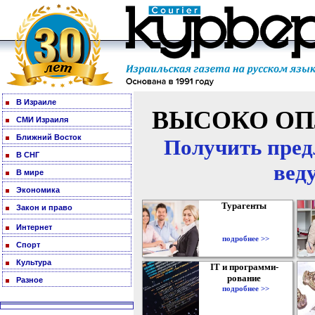
В Израиле
ВЫСОКО ОП
СМИ Израиля
Ближний Восток
Получить пред
В СНГ
вед
В мире
Экономика
Турагенты
Закон и право
Интернет
подробнее >>
Спорт
Культура
IT и программи-
рование
Разное
подробнее >>