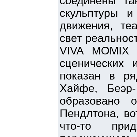
соединены та
скульптуры и
движения, те
свет реальнос
VIVA MOMIX 
сценических 
показан в ря
Хайфе, Беэр
образовано 
Пендлтона, во
что-то при