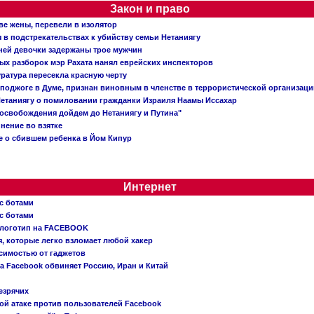
Закон и право
ве жены, перевели в изолятор
в подстрекательствах к убийству семьи Нетаниягу
тней девочки задержаны трое мужчин
х разборок мэр Рахата нанял еврейских инспекторов
ратура пересекла красную черту
 поджоге в Думе, признан виновным в членстве в террористической организац
етаниягу о помиловании гражданки Израиля Наамы Иссахар
 освобождения дойдем до Нетаниягу и Путина"
инение во взятке
 о сбившем ребенка в Йом Кипур
Интернет
с ботами
с ботами
 логотип на FACEBOOK
, которые легко взломает любой хакер
симостью от гаджетов
ва Facebook обвиняет Россию, Иран и Китай
езрячих
й атаке против пользователей Facebook