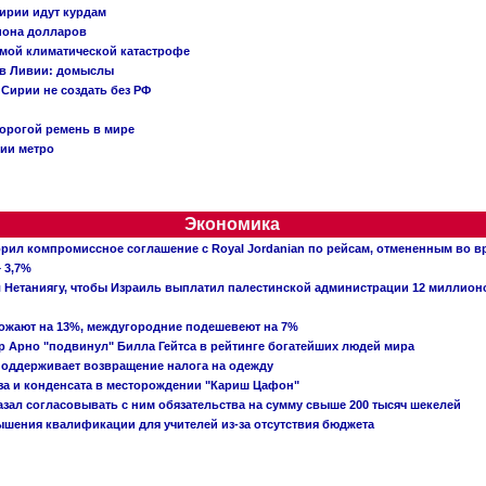
ирии идут курдам
иона долларов
емой климатической катастрофе
 в Ливии: домыслы
Сирии не создать без РФ
орогой ремень в мире
ции метро
Экономика
рил компромиссное соглашение с Royal Jordanian по рейсам, отмененным во 
 3,7%
ал Нетаниягу, чтобы Израиль выплатил палестинской администрации 12 миллио
рожают на 13%, междугородние подешевеют на 7%
 Арно "подвинул" Билла Гейтса в рейтинге богатейших людей мира
поддерживает возвращение налога на одежду
аза и конденсата в месторождении "Кариш Цафон"
зал согласовывать с ним обязательства на сумму свыше 200 тысяч шекелей
шения квалификации для учителей из-за отсутствия бюджета