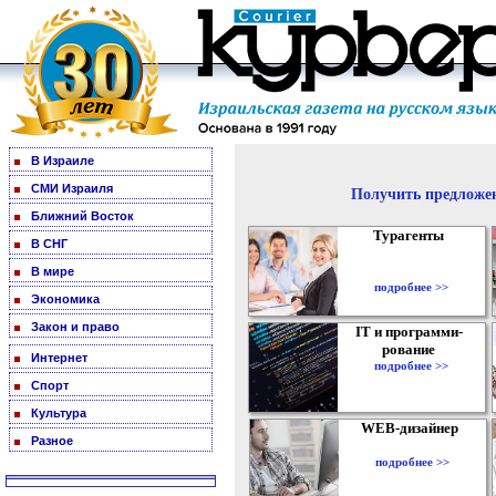
В Израиле
СМИ Израиля
Получить предложен
Ближний Восток
Турагенты
В СНГ
В мире
подробнее >>
Экономика
Закон и право
IT и программи-
рование
Интернет
подробнее >>
Спорт
Культура
WEB-дизайнер
Разное
подробнее >>