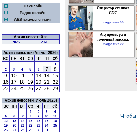
ТВ онлайн
Оператор станков
CNC
Радио онлайн
WEB камеры онлайн
подробнее >>
Акупрессура и
Архив новостей за
точечный массаж
2025
2026
подробнее >>
Архив новостей (Август 2026)
вс
пн
вт
ср
чт
пт
сб
1
7
8
2
3
4
5
6
9
10
11
12
13
14
15
16
17
18
19
20
21
22
23
24
25
26
27
28
29
Архив новостей (Июль 2026)
вс
пн
вт
ср
чт
пт
сб
1
2
3
4
5
6
7
8
9
10
11
12
13
14
15
16
17
18
19
20
21
22
23
24
25
26
27
28
29
30
31