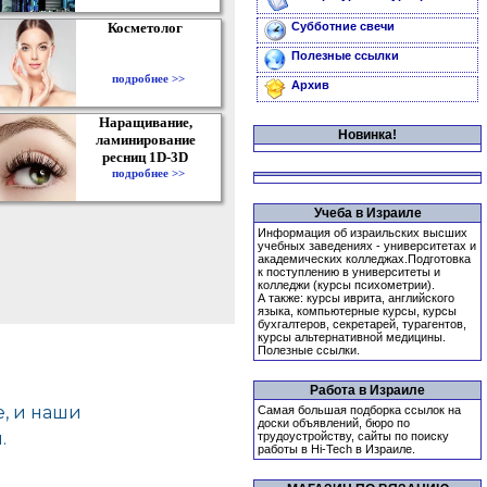
Косметолог
Субботние свечи
Полезные ссылки
подробнее >>
Архив
Наращивание,
Новинка!
ламинирование
ресниц 1D-3D
подробнее >>
Учеба в Израиле
Информация об израильских высших
учебных заведениях - университетах и
академических колледжах.Подготовка
к поступлению в университеты и
колледжи (курсы психометрии).
А также: курсы иврита, английского
языка, компьютерные курсы, курсы
бухгалтеров, секретарей, турагентов,
курсы альтернативной медицины.
Полезные ссылки.
Работа в Израиле
Самая большая подборка ссылок на
доски объявлений, бюро по
трудоустройству, сайты по поиску
работы в Hi-Tech в Израиле.