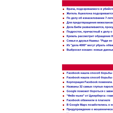
Врача, подозреваемого в убийст
Житель Ашкелона подозревается 
По делу об изнасиловании 7-ле
Для предотвращения межклановы
Дела Биби разваливаются, проку
Подросток, причастный к делу о
Кремль рассмотрит обращение Н
Семья и друзья Наамы: "Ради ее
Из "дела 4000" могут убрать обв
Выбросил кокаин: новые данные
Facebook нашла способ борьбы 
Facebook нашла способ борьбы 
Корпорация Facebook поменяла
Названы 32 самых глупых пароля
Google поможет бороться с зави
"Фейк-ньюз" от Цукерберга: гла
Facebook обвинили в плагиате
В Google Maps позаботились о н
Предупреждение о мошенническо