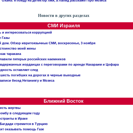
Охана: я пойду на детектор лжи, а Лапид расскажет про Мозеса
Новости в других разделах
СМИ Израиля
ь и интересоваться коррупцией
е Газы
й дом. Обзор ивритоязычных СМИ, воскресенье, 3 ноября
остоинство моей жены
 как таракана
главили пятерых российских наемников
о задержанных иорданцах с переговорами по аренде Нахараим и Цофара
едность оставляет след
: шесть погибших на дорогах в черные выходные
записи бесед Нетаниягу и Мозеса
Ближний Восток
 есть жертвы
бомбу в следующем году
нстранты в Ираке
Багдади стремится в Турцию
жит оказывать помощь Газе