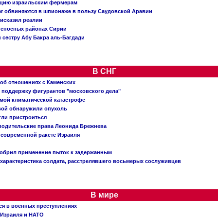
ацию израильским фермерам
er обвиняются в шпионаже в пользу Саудовской Аравии
исказил реалии
теносных районах Сирии
 сестру Абу Бакра аль-Багдади
В СНГ
 об отношениях с Каменских
 поддержку фигурантов "московского дела"
емой климатической катастрофе
вой обнаружили опухоль
огли пристроиться
 водительские права Леонида Брежнева
 современной ракете Израиля
добрил применение пыток к задержанным
характеристика солдата, расстрелявшего восьмерых сослуживцев
В мире
ся в военных преступлениях
 Израиля и НАТО