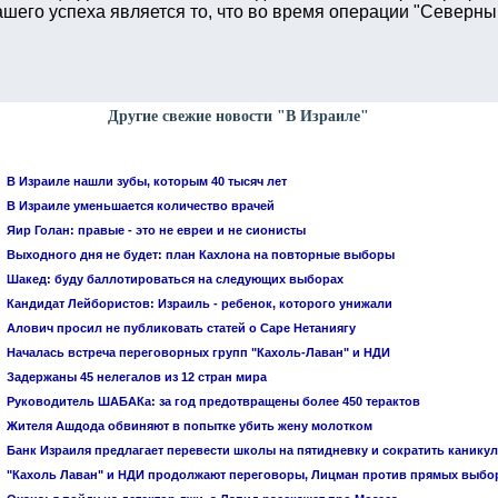
ашего успеха является то, что во время операции "Северны
Другие свежие новости "В Израиле"
В Израиле нашли зубы, которым 40 тысяч лет
В Израиле уменьшается количество врачей
Яир Голан: правые - это не евреи и не сионисты
Выходного дня не будет: план Кахлона на повторные выборы
Шакед: буду баллотироваться на следующих выборах
Кандидат Лейбористов: Израиль - ребенок, которого унижали
Алович просил не публиковать статей о Саре Нетаниягу
Началась встреча переговорных групп "Кахоль-Лаван" и НДИ
Задержаны 45 нелегалов из 12 стран мира
Руководитель ШАБАКа: за год предотвращены более 450 терактов
Жителя Ашдода обвиняют в попытке убить жену молотком
Банк Израиля предлагает перевести школы на пятидневку и сократить канику
"Кахоль Лаван" и НДИ продолжают переговоры, Лицман против прямых выбо