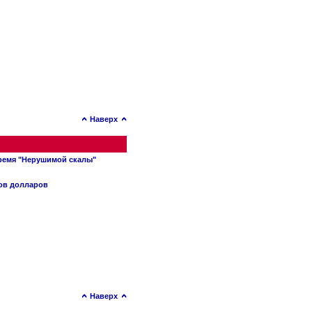
Наверх
время "Нерушимой скалы"
нов долларов
Наверх