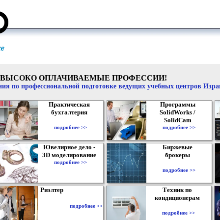
ВЫСОКО ОПЛАЧИВАЕМЫЕ ПРОФЕССИИ!
ия по профессиональной подготовке ведущих учебных центров Изр
Практическая
Программы
бухгалтерия
SolidWorks /
SolidCam
подробнее >>
подробнее >>
Ювелирное дело -
Биржевые
3D моделирование
брокеры
подробнее >>
подробнее >>
Риэлтер
Техник по
кондиционерам
подробнее >>
подробнее >>