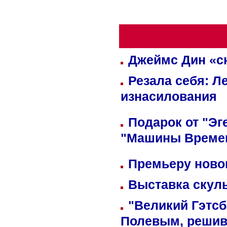
Джеймс Дин «сн
Резала себя: Л
изнасилования
Подарок от "Эг
"Машины Време
Премьеру новог
Выставка скуль
"Великий Гэтсб
Полевым, решив