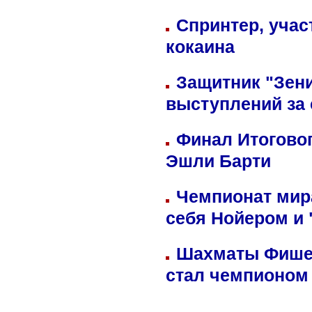
Спринтер, учас
кокаина
Защитник "Зен
выступлений за
Финал Итоговог
Эшли Барти
Чемпионат мир
себя Нойером и 
Шахматы Фишер
стал чемпионом