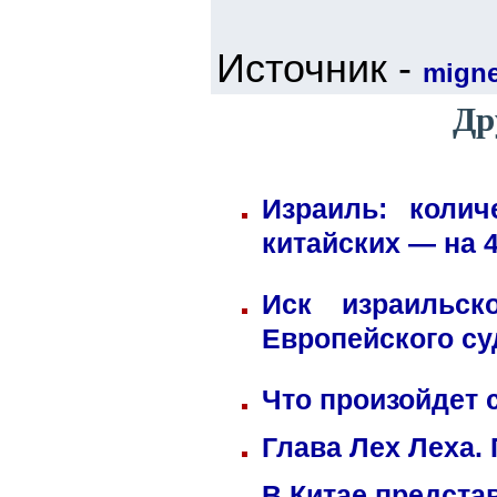
Источник -
mign
Др
Израиль: коли
китайских — на 
Иск израильск
Европейского су
Что произойдет 
Глава Лех Леха.
В Китае предста