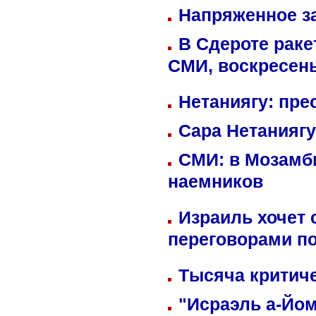
Напряженное за
В Сдероте раке
СМИ, воскресень
Нетаниягу: пре
Сара Нетаниягу
СМИ: в Мозамби
наемников
Израиль хочет 
переговорами п
Тысяча критиче
"Исраэль а-Йом