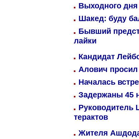
Выходного дня 
Шакед: буду б
Бывший предст
лайки
Кандидат Лейбо
Алович просил 
Началась встре
Задержаны 45 н
Руководитель 
терактов
Жителя Ашдода