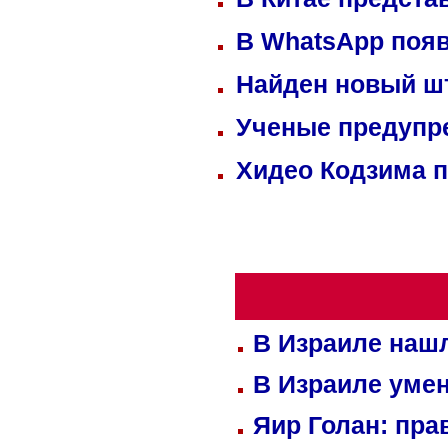
В WhatsApp появ
Найден новый ш
Ученые предупре
Хидео Кодзима 
В Израиле нашл
В Израиле уме
Яир Голан: пра