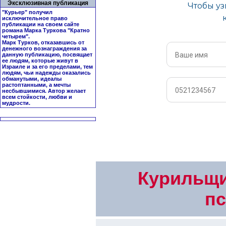
Эксклюзивная публикация
"Курьер" получил
исключительное право
публикации на своем сайте
романа Марка Туркова "
Кратно
четырем
".
Марк Турков, отказавшись от
денежного вознаграждения за
данную публикацию, посвящает
ее людям, которые живут в
Израиле и за его пределами, тем
людям, чьи надежды оказались
обманутыми, идеалы
растоптанными, а мечты
несбывшимися. Автор желает
всем стойкости, любви и
мудрости.
Курильщи
пс