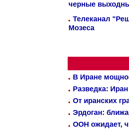
черные выходн
Телеканал "Реш
Мозеса
В Иране мощно
Разведка: Иран
От иранских гр
Эрдоган: ближ
ООН ожидает, ч