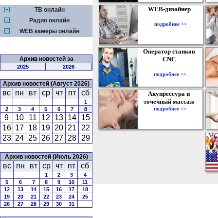
WEB-дизайнер
ТВ онлайн
Радио онлайн
подробнее >>
WEB камеры онлайн
Оператор станков
Архив новостей за
CNC
2025
2026
подробнее >>
Архив новостей (Август 2026)
вс
пн
вт
ср
чт
пт
сб
Акупрессура и
точечный массаж
1
подробнее >>
2
3
4
5
6
7
8
9
10
11
12
13
14
15
16
17
18
19
20
21
22
23
24
25
26
27
28
29
Архив новостей (Июль 2026)
вс
пн
вт
ср
чт
пт
сб
1
2
3
4
5
6
7
8
9
10
11
12
13
14
15
16
17
18
19
20
21
22
23
24
25
26
27
28
29
30
31