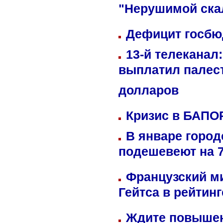
"Нерушимой ска
Дефицит госбюд
13-й телеканал
выплатил палес
долларов
Кризис в БАПО
В январе город
подешевеют на 
Французский м
Гейтса в рейтин
Ждите повышен