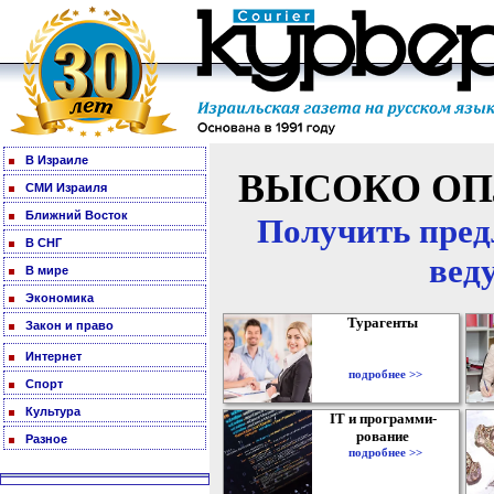
В Израиле
ВЫСОКО ОП
СМИ Израиля
Ближний Восток
Получить пред
В СНГ
вед
В мире
Экономика
Турагенты
Закон и право
Интернет
подробнее >>
Спорт
Культура
IT и программи-
рование
Разное
подробнее >>