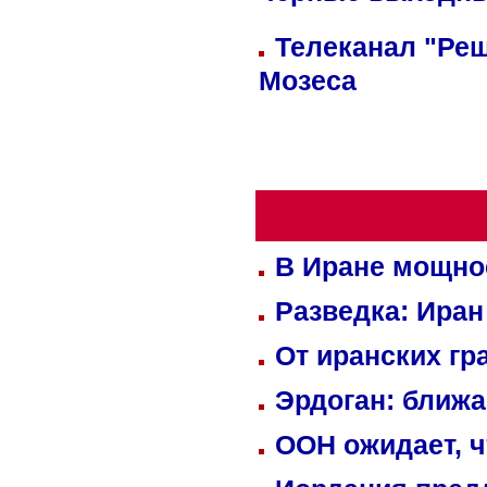
Телеканал "Реш
Мозеса
В Иране мощно
Разведка: Иран
От иранских гр
Эрдоган: ближ
ООН ожидает, ч