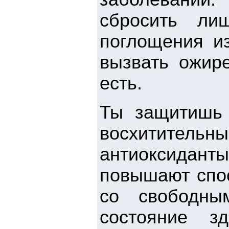
сбросить ли
поглощения и
вызвать ожир
есть.
Ты защитишь 
восхититель
антиоксидант
повышают спос
со свободны
состояние з