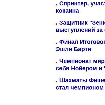
Спринтер, учас
кокаина
Защитник "Зен
выступлений за
Финал Итоговог
Эшли Барти
Чемпионат мир
себя Нойером и 
Шахматы Фишер
стал чемпионом