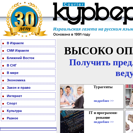
В Израиле
ВЫСОКО ОП
СМИ Израиля
Ближний Восток
Получить пред
В СНГ
вед
В мире
Экономика
Турагенты
Закон и право
Интернет
подробнее >>
Спорт
Культура
IT и программи-
рование
Разное
подробнее >>