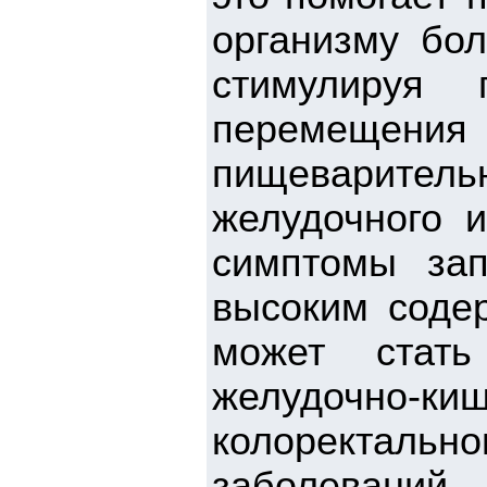
организму бо
стимулируя 
перемещен
пищеваритель
желудочного 
симптомы за
высоким содер
может стат
желудочно-ки
колоректал
заболеваний