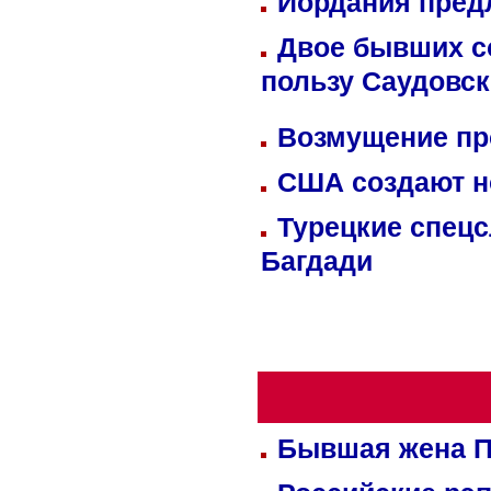
Иордания пред
Двое бывших со
пользу Саудовс
Возмущение пр
США создают н
Турецкие спецс
Багдади
Бывшая жена П