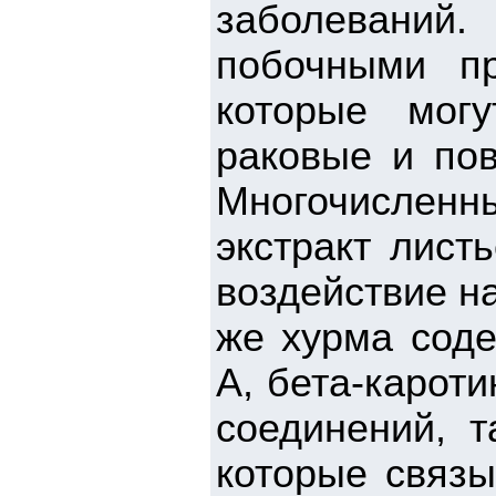
заболеваний
побочными пр
которые мог
раковые и пов
Многочисленн
экстракт лист
воздействие н
же хурма соде
А, бета-карот
соединений, т
которые связ