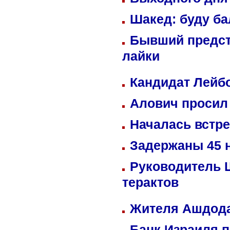
Шакед: буду б
Бывший предст
лайки
Кандидат Лейбо
Алович просил 
Началась встре
Задержаны 45 н
Руководитель 
терактов
Жителя Ашдода
Банк Израиля п