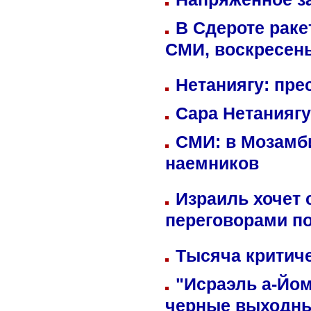
В Сдероте раке
СМИ, воскресень
Нетаниягу: пре
Сара Нетаниягу
СМИ: в Мозамби
наемников
Израиль хочет 
переговорами п
Тысяча критиче
"Исраэль а-Йом
черные выходн