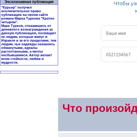
Эксклюзивная публикация
"Курьер" получил
исключительное право
публикации на своем сайте
романа Марка Туркова "
Кратно
четырем
".
Марк Турков, отказавшись от
денежного вознаграждения за
данную публикацию, посвящает
ее людям, которые живут в
Израиле и за его пределами, тем
людям, чьи надежды оказались
обманутыми, идеалы
растоптанными, а мечты
несбывшимися. Автор желает
всем стойкости, любви и
мудрости.
Что произойд