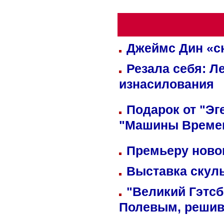
Джеймс Дин «сн
Резала себя: Л
изнасилования
Подарок от "Эг
"Машины Време
Премьеру новог
Выставка скуль
"Великий Гэтсб
Полевым, решив