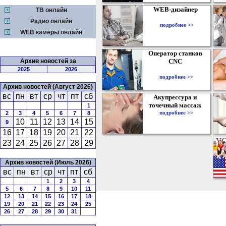
WEB-дизайнер
ТВ онлайн
Радио онлайн
подробнее >>
WEB камеры онлайн
Оператор станков
Архив новостей за
CNC
2025
2026
подробнее >>
Архив новостей (Август 2026)
вс
пн
вт
ср
чт
пт
сб
Акупрессура и
точечный массаж
1
подробнее >>
2
3
4
5
6
7
8
10
11
12
13
14
15
9
16
17
18
19
20
21
22
23
24
25
26
27
28
29
Архив новостей (Июль 2026)
вс
пн
вт
ср
чт
пт
сб
1
2
3
4
5
6
7
8
9
10
11
12
13
14
15
16
17
18
19
20
21
22
23
24
25
26
27
28
29
30
31