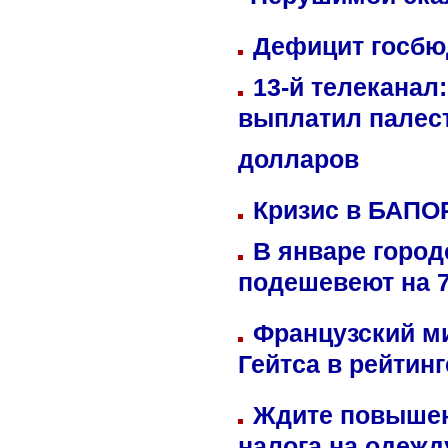
"Нерушимой ска
Дефицит госбюд
13-й телеканал
выплатил палес
долларов
Кризис в БАПО
В январе город
подешевеют на 
Французский м
Гейтса в рейтин
Ждите повышен