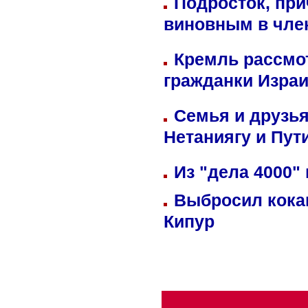
Подросток, при
виновным в член
Кремль рассмо
гражданки Изра
Семья и друзь
Нетаниягу и Пут
Из "дела 4000"
Выбросил кока
Кипур