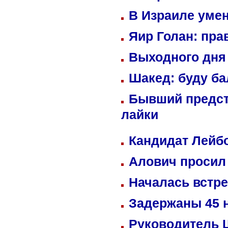
В Израиле уме
Яир Голан: пра
Выходного дня 
Шакед: буду б
Бывший предст
лайки
Кандидат Лейбо
Алович просил 
Началась встре
Задержаны 45 н
Руководитель 