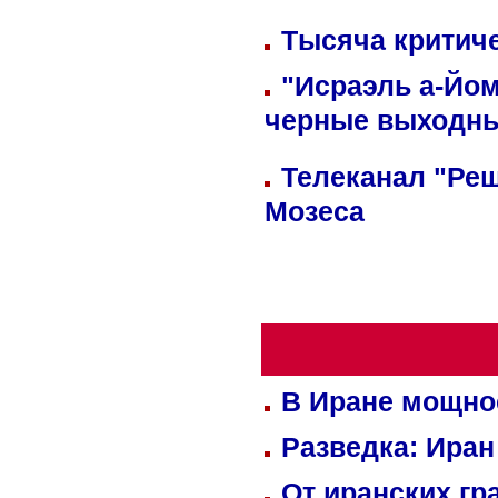
Тысяча критиче
"Исраэль а-Йом
черные выходн
Телеканал "Реш
Мозеса
В Иране мощно
Разведка: Иран
От иранских гр