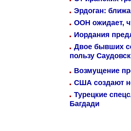
Эрдоган: ближ
ООН ожидает, ч
Иордания пред
Двое бывших со
пользу Саудовс
Возмущение пр
США создают н
Турецкие спецс
Багдади