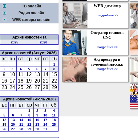
WEB-дизайнер
ТВ онлайн
Радио онлайн
подробнее >>
WEB камеры онлайн
Оператор станков
Архив новостей за
CNC
2025
2026
подробнее >>
Архив новостей (Август 2026)
вс
пн
вт
ср
чт
пт
сб
Акупрессура и
точечный массаж
1
подробнее >>
2
3
4
5
6
7
8
9
10
11
12
13
14
15
16
17
18
19
20
21
22
23
24
25
26
27
28
29
Архив новостей (Июль 2026)
вс
пн
вт
ср
чт
пт
сб
1
2
3
4
5
6
7
8
9
10
11
12
13
14
15
16
17
18
19
20
21
22
23
24
25
26
27
28
29
30
31