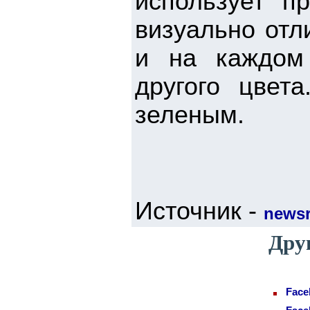
использует п
визуально отл
и на каждом 
другого цвет
зеленым.
Источник -
newsr
Дру
Face