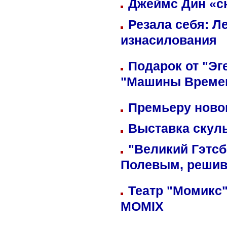
Джеймс Дин «сн
Резала себя: Л
изнасилования
Подарок от "Эг
"Машины Време
Премьеру новог
Выставка скуль
"Великий Гэтсб
Полевым, решив
Театр "Момикс"
MOMIX