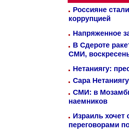
Россияне стали
коррупцией
Напряженное за
В Сдероте раке
СМИ, воскресень
Нетаниягу: пре
Сара Нетаниягу
СМИ: в Мозамби
наемников
Израиль хочет 
переговорами п