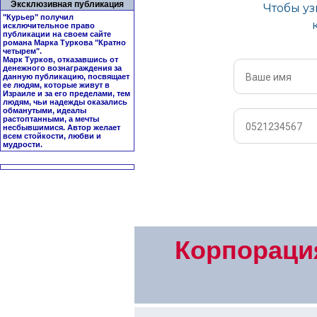
Эксклюзивная публикация
"Курьер" получил
исключительное право
публикации на своем сайте
романа Марка Туркова "
Кратно
четырем
".
Марк Турков, отказавшись от
денежного вознаграждения за
данную публикацию, посвящает
ее людям, которые живут в
Израиле и за его пределами, тем
людям, чьи надежды оказались
обманутыми, идеалы
растоптанными, а мечты
несбывшимися. Автор желает
всем стойкости, любви и
мудрости.
Корпораци