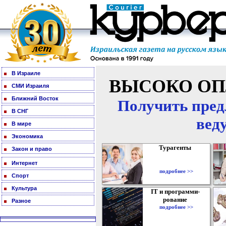
В Израиле
ВЫСОКО ОП
СМИ Израиля
Ближний Восток
Получить пред
В СНГ
вед
В мире
Экономика
Турагенты
Закон и право
Интернет
подробнее >>
Спорт
Культура
IT и программи-
рование
Разное
подробнее >>