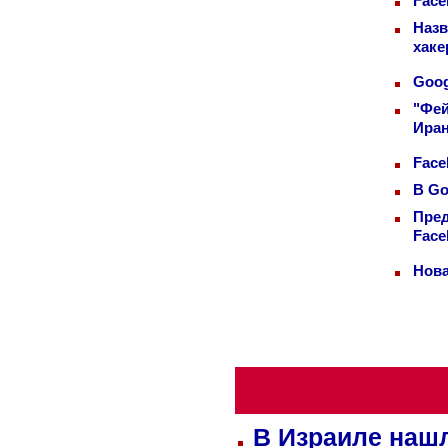
Face
Назв
хаке
Goog
"Фей
Иран
Face
В Go
Пред
Face
Нова
В Израиле нашл