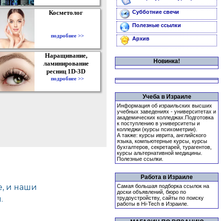
Косметолог
Субботние свечи
Полезные ссылки
подробнее >>
Архив
Наращивание,
Новинка!
ламинирование
ресниц 1D-3D
подробнее >>
Учеба в Израиле
Информация об израильских высших
учебных заведениях - университетах и
академических колледжах.Подготовка
к поступлению в университеты и
колледжи (курсы психометрии).
А также: курсы иврита, английского
языка, компьютерные курсы, курсы
бухгалтеров, секретарей, турагентов,
курсы альтернативной медицины.
Полезные ссылки.
Работа в Израиле
Самая большая подборка ссылок на
доски объявлений, бюро по
трудоустройству, сайты по поиску
работы в Hi-Tech в Израиле.