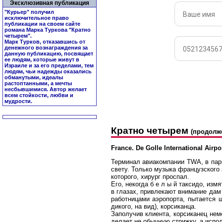
Эксклюзивная публикация
"Курьер" получил
исключительное право
публикации на своем сайте
романа Марка Туркова "
Кратно
четырем
".
Марк Турков, отказавшись от
денежного вознаграждения за
данную публикацию, посвящает
ее людям, которые живут в
Израиле и за его пределами, тем
людям, чьи надежды оказались
обманутыми, идеалы
растоптанными, а мечты
несбывшимися. Автор желает
всем стойкости, любви и
мудрости.
Кратно четырем
(продолж
France. De Golle International Airpo
Терминал авиакомпании TWA, в пари
свету. Только музыка французского
которого, хирург проспал.
Его, некогда б е л ы й таксидо, из
в глазах, привлекают внимание дам
работницами аэропорта, пытается ш
дикого, на вид), корсиканца.
Заполучив клиента, корсиканец нем
делает не обычную стрижку, а испо