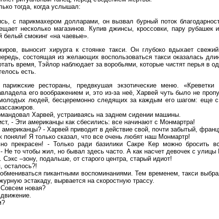
лько тогда, когда услышал:
сь, с парикмахером долларами, он вызвал бурный поток благодарност
ещает несколько магазинов. Купив джинсы, кроссовки, пару рубашек 
 белый смокинг «на чаевые».
жиров, выносит хирурга к стоянке такси. Он глубоко вдыхает свежи
чередь, состоящая из желающих воспользоваться такси оказалась дл
ротать время, Тэйлор наблюдает за воробьями, которые чистят перья в о
телось есть.
парижские рестораны, предвкушая экзотические меню. «Креветки 
владела его воображением и, это из-за неё, Харвей чуть было не пропу
 молодых людей, бесцеремонно следящих за каждым его шагом: еще с 
пассажиров.
командовал Харвей, устраиваясь на заднем сидении машины.
ист, - Эти американцы как сбесились: все начинают с Монмартра!
ся американцы? - Харвей приводит в действие свой, почти забытый, франц
ак поняли! Я только сказал, что все очень любят наш Монмартр!
ьно прекрасен! - Только ради базилики Сакре Кер можно бросить в
 Не то чтобы жил, но бывал здесь часто. А как насчет девочек с улицы
Сэкс –зону, подальше, от старого центра, старый идиот!
, осталось?!
 обмениваться пикантными воспоминаниями. Тем временем, такси выбра
журную эстакаду, вырвается на скоростную трассу.
. Совсем новая?
 движение.
м?