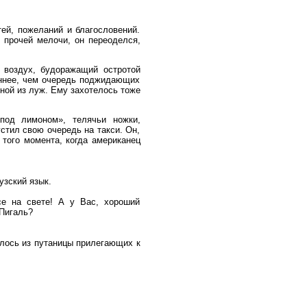
ей, пожеланий и благословений.
и прочей мелочи, он переоделся,
й воздух, будоражащий остротой
иннее, чем очередь поджидающих
дной из луж. Ему захотелось тоже
под лимоном», телячьи ножки,
стил свою очередь на такси. Он,
того момента, когда американец
узский язык.
се на свете! А у Вас, хороший
 Пигаль?
лось из путаницы прилегающих к