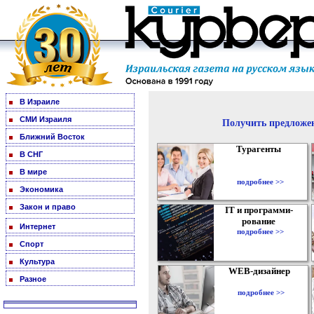
В Израиле
СМИ Израиля
Получить предложен
Ближний Восток
Турагенты
В СНГ
В мире
подробнее >>
Экономика
Закон и право
IT и программи-
рование
Интернет
подробнее >>
Спорт
Культура
WEB-дизайнер
Разное
подробнее >>