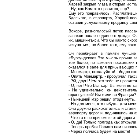
Харвей закрыл глаза и открыл их то
- Ну, как Вам это нравится, сэр?
Ему это понравилось. Расплативши
Здесь же, в аэропорту, Харвей пос
оставив услужливому продавцу свой
Вскоре, разноголосый поток пасса
запахов после недавнего дождя. О
их, машин-такси. Что бы как-то ско
искупаться, но более того, ему захо
Он перебирает в памяти лучшие 
«Бургундское» Эта мысль прочно за
тем более, не заметил нескольких
оказался в зале для прибывающих 
- Монмартр, пожалуйста! - бодро с
- Опять Монмартр, - пробурчал такс
- Эй, друг! Чем это тебе не нравят
- О, нет! Что Вы, сэр! Вы меня не т
- Не удивительно, он действител
французский! Вы жили во Франции? -
- Нынешний мэр решил отодвинуть… 
- Но для меня, что-нибудь, для меня
Они дружно расхохотались и стали
аэропорту дорог и, поднявшись на а
- Что-то я не припомню этой дороги
- О, да! Только полгода как открыли
- Теперь пробки Парижа нам нипоче
- Через полчаса будем на месте!