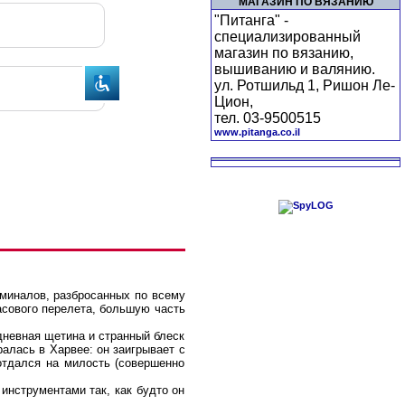
МАГАЗИН ПО ВЯЗАНИЮ
"Питанга" -
специализированный
магазин по вязанию,
вышиванию и валянию.
ул. Ротшильд 1, Ришон Ле-
Цион,
тел. 03-9500515
www.pitanga.co.il
рминалов, разбросанных по всему
асового перелета, большую часть
хдневная щетина и странный блеск
алась в Харвее: он заигрывает с
 отдался на милость (совершенно
инструментами так, как будто он