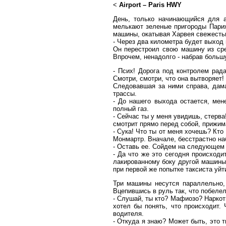
<
Airport – Paris HWY
День, только начинающийся для а
мелькают зеленые пригороды Парижа
машины, окатывая Харвея свежесть
- Через два километра будет выход 
Он перестроил свою машину из сре
Впрочем, ненадолго - набрав большу
- Псих! Дорога под контролем рада
Смотри, смотри, что она вытворяет!
Следовавшая за ними справа, дама
трассы.
- До нашего выхода остается, мен
полный газ.
- Сейчас ты у меня увидишь, стерв
смотрит прямо перед собой, прижима
- Сука! Что ты от меня хочешь? Кто 
Монмартр. Вначале, бесстрастно на
- Оставь ее. Сойдем на следующем
- Да что же это сегодня происходи
лакированному боку другой машины -
при первой же попытке таксиста уйти
Три машины несутся параллельно,
Вцепившись в руль так, что побеле
- Слушай, ты кто? Мафиозо? Наркот
хотел бы понять, что происходит. 
водителя.
- Откуда я знаю? Может быть, это т