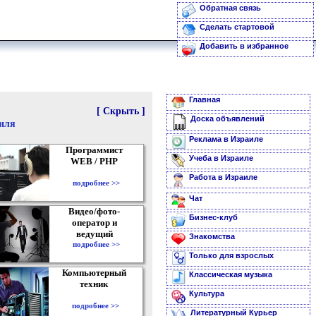
Обратная связь
Сделать стартовой
Добавить в избранное
Главная
[ Скрыть ]
Доска объявлений
аиля
Реклама в Израиле
Программист
Учеба в Израиле
WEB / PHP
Работа в Израиле
подробнее >>
Чат
Видео/фото-
Бизнес-клуб
оператор и
ведущий
Знакомства
подробнее >>
Только для взрослых
Компьютерный
Классическая музыка
техник
Культура
подробнее >>
Литературный Курьер