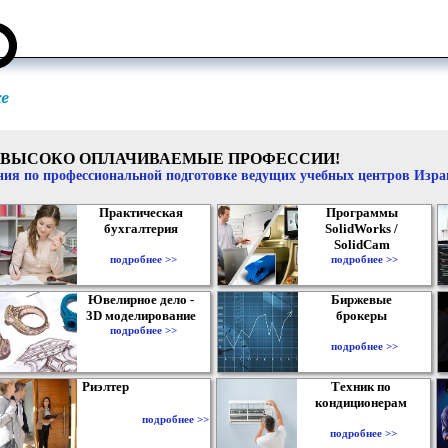
ВЫСОКО ОПЛАЧИВАЕМЫЕ ПРОФЕССИИ!
ия по профессиональной подготовке ведущих учебных центров Изр
Практическая
Программы
бухгалтерия
SolidWorks /
SolidCam
подробнее >>
подробнее >>
Ювелирное дело -
Биржевые
3D моделирование
брокеры
подробнее >>
подробнее >>
Риэлтер
Техник по
кондиционерам
подробнее >>
подробнее >>