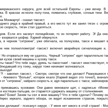
мериканского хирурга, для всей остальной Европы - уже вечер. В з
. В красках исчезли полу-тона, появились глубокие, сочные тени. В
ю.
на Монмартр! - сказал таксист.
днего ряда в крайний правый, а его место тут же занял тягач с огро
ю скорость, тягач стал удаляться.
ров. Если его засекут полицейские, то он потеряет работу. Э! Да они
 - взорвался шофер. Харвей обернулся.
, в черном "ситроене", уже обогнала, на полкузова, такси и мешает 
ее чем полкиллометра! -таксист включил аварийную сигнализацию и, 
а! Но оторваться ему не удалось. Черный "ситроен" идет параллельно т
я кузов своей машины к кузову такси.
ты такая? Что тебе надо, дрянь ты пакостная! - таксист неистовствует, 
блюдавший эту гонку, хирург тоже начинает волноваться.
 выходе!
т?! - завопил таксист, - Смотри, смотри что они делают! Рванувшееся 
 бежевого "Вольво", которое ехало (Харвей видел это точно!), вначал
 от "ситроена", набрало скорость и, идя паралельно с такси, заблокиро
 прижавшись кузовами. Они давно миновали щит, с надписью «Монмар
ли костяшки пальцев, он старается удержать машину от столкновения.
ики? Боже! Зачем ты сел в мою машину? Что я тебе сделал? Почему он
Через зеркало, заднего обзора, он видит искаженное страхом, покры
вои делишки! - психанул хирург, - У меня нет никого в этой стране! - М