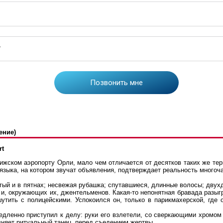
ение)
rt
жском аэропорту Орли, мало чем отличается от десятков таких же те
 языка, на котором звучат объявления, подтверждает реальность многоч
мятый и в пятнах; несвежая рубашка; спутавшиеся, длинные волосы; дву
 и, окружающих их, джентельменов. Какая-то непонятная бравада разыгр
утить с полицейскими. Успокоился он, только в парикмахерской, где
едленно приступил к делу: руки его взлетели, со сверкающими хромом 
лняет ритуальный танец, перед съедением жертвы.