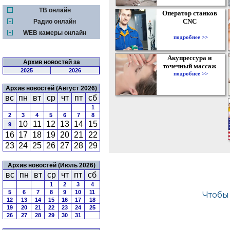
ТВ онлайн
Оператор станков
CNC
Радио онлайн
WEB камеры онлайн
подробнее >>
Акупрессура и
Архив новостей за
точечный массаж
2025
2026
подробнее >>
Архив новостей (Август 2026)
вс
пн
вт
ср
чт
пт
сб
1
2
3
4
5
6
7
8
10
11
12
13
14
15
9
16
17
18
19
20
21
22
23
24
25
26
27
28
29
Архив новостей (Июль 2026)
вс
пн
вт
ср
чт
пт
сб
1
2
3
4
5
6
7
8
9
10
11
12
13
14
15
16
17
18
19
20
21
22
23
24
25
26
27
28
29
30
31