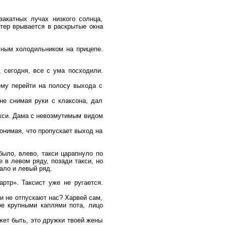
акатных лучах низкого солнца,
етер врывается в раскрытые окна
мным холодильником на прицепе.
, сегодня, все с ума посходили.
ему перейти на полосу выхода с
не снимая руки с клаксона, дал
акси. Дама с невозмутимым видом
понимая, что пропускает выход на
было, влево, такси царапнуло по
е в левом ряду, позади такси, но
вало и левый ряд.
тр». Таксист уже не ругается.
и не отпускают нас? Харвей сам,
тое крупными каплями пота, лицо
ожет быть, это дружки твоей жены