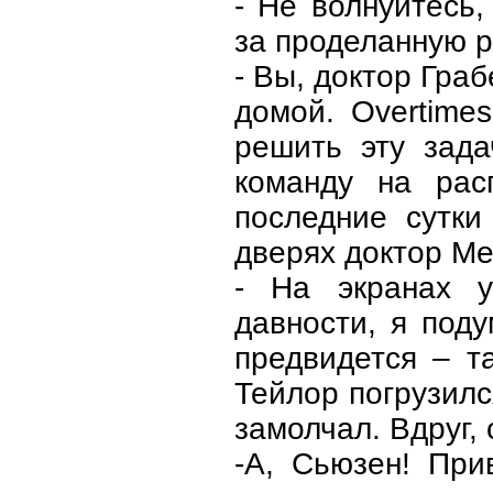
- Не волнуйтесь,
за проделанную р
- Вы, доктор Гра
домой. Overtime
решить эту зада
команду на рас
последние сутки
дверях доктор Ме
- На экранах у
давности, я под
предвидется – т
Тейлор погрузилс
замолчал. Вдруг,
-А, Сьюзен! При