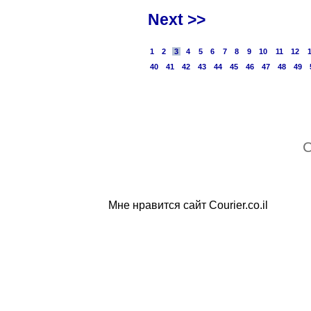
Next >>
1
2
3
4
5
6
7
8
9
10
11
12
40
41
42
43
44
45
46
47
48
49
C
Мне нравится сайт Courier.co.il