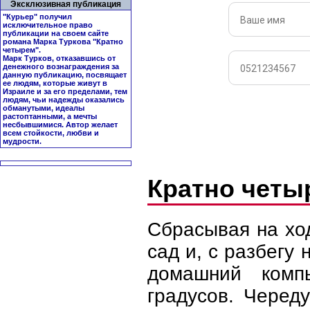
Эксклюзивная публикация
"Курьер" получил
исключительное право
публикации на своем сайте
романа Марка Туркова "
Кратно
четырем
".
Марк Турков, отказавшись от
денежного вознаграждения за
данную публикацию, посвящает
ее людям, которые живут в
Израиле и за его пределами, тем
людям, чьи надежды оказались
обманутыми, идеалы
растоптанными, а мечты
несбывшимися. Автор желает
всем стойкости, любви и
мудрости.
Кратно чет
Сбрасывая на хо
сад и, с разбегу 
домашний комп
градусов. Черед