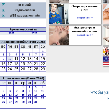
ТВ онлайн
Оператор станков
CNC
Радио онлайн
WEB камеры онлайн
подробнее >>
Акупрессура и
Архив новостей за
точечный массаж
2025
2026
подробнее >>
Архив новостей (Август 2026)
вс
пн
вт
ср
чт
пт
сб
1
2
3
4
5
6
7
8
11
12
13
14
15
9
10
16
17
18
19
20
21
22
23
24
25
26
27
28
29
Архив новостей (Июль 2026)
вс
пн
вт
ср
чт
пт
сб
1
2
3
4
5
6
7
8
9
10
11
12
13
14
15
16
17
18
19
20
21
22
23
24
25
26
27
28
29
30
31