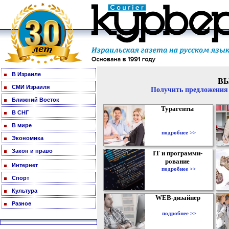
В Израиле
В
СМИ Израиля
Получить предложения 
Ближний Восток
Турагенты
В СНГ
В мире
подробнее >>
Экономика
Закон и право
IT и программи-
рование
Интернет
подробнее >>
Спорт
Культура
WEB-дизайнер
Разное
подробнее >>