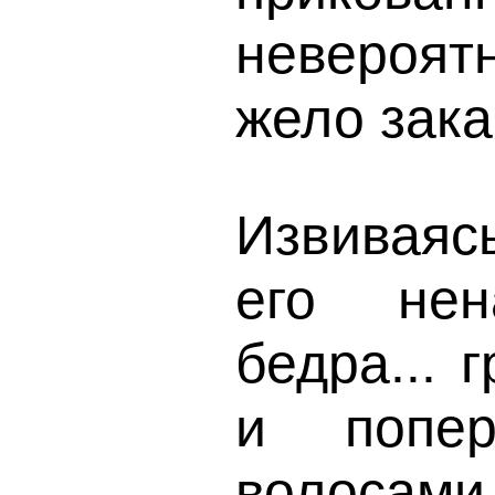
невероятн
жело зака
Извиваяс
его нен
бедра... 
и попер
волосами