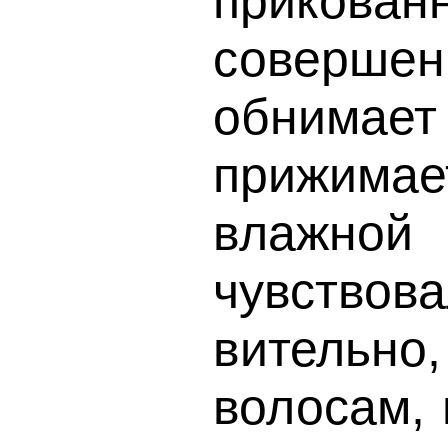
прикован
совершен
обнимает
прижима
влажно
чувствов
вительн
волосам, 