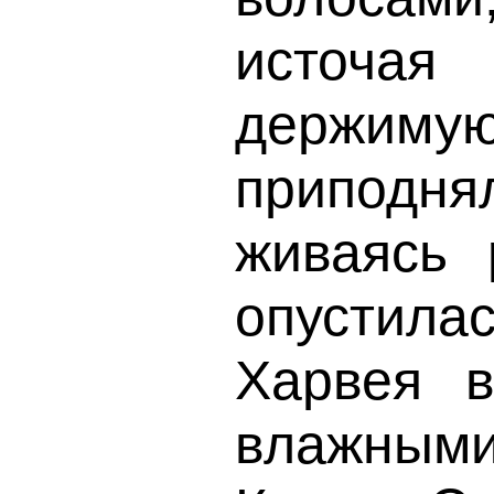
источая
держиму
приподня
живаясь 
опустил
Харвея в
влажным