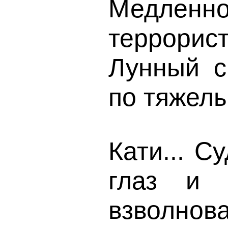
Медленн
террори
Лунный с
по тяжел
Кати... С
глаз и 
взволнов