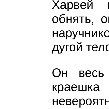
Харвей 
обнять, 
наручник
дугой тел
Он весь
краешка
невероят