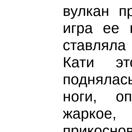
вулкан п
игра ее 
ставляла
Кати эт
подняла
ноги, о
жаркое
прикосн