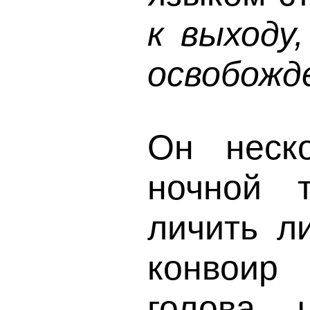
к выходу
освобожден
Он неск
ночной 
личить л
конвоир
голова 