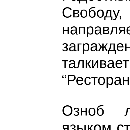
Свободу
направ
загражден
талкива
“Ресторан
Озноб л
языком ст