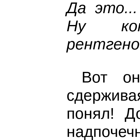
Да это..
Ну ко
рентгено
Вот оно
сдержив
понял! Д
надпоче