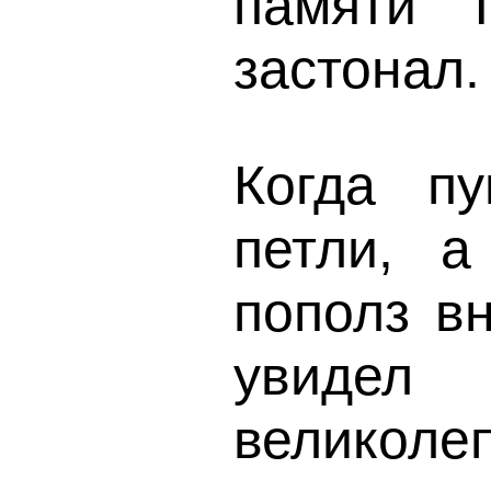
памяти Т
застонал.
Когда п
петли, а
пополз вн
увидел
велико