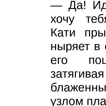
— Да! Иди
хочу теб
Кати пры
ныряет в 
его поц
затягив
блаженн
узлом пла