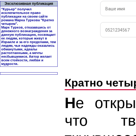
Эксклюзивная публикация
"Курьер" получил
исключительное право
публикации на своем сайте
романа Марка Туркова "
Кратно
четырем
".
Марк Турков, отказавшись от
денежного вознаграждения за
данную публикацию, посвящает
ее людям, которые живут в
Израиле и за его пределами, тем
людям, чьи надежды оказались
обманутыми, идеалы
растоптанными, а мечты
несбывшимися. Автор желает
всем стойкости, любви и
мудрости.
Кратно чет
Н
е откры
что тв