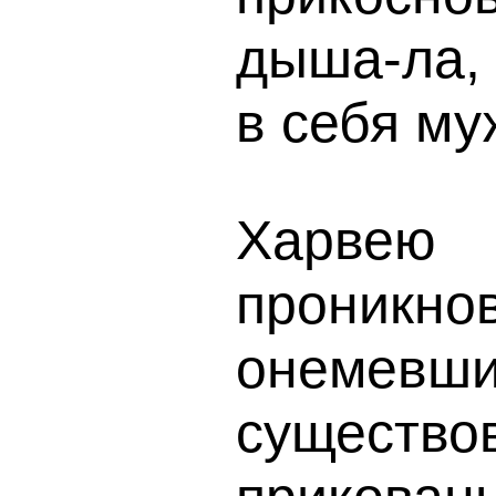
дыша-ла, 
в себя м
Харвею
проникно
онемевши
сущест