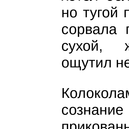
но тугой
сорвала 
сухой, 
ощутил н
Колокол
сознани
прикова