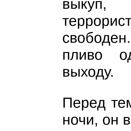
выкуп,
террори
свободен
пливо о
выходу.
Перед тем
ночи, он 