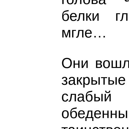
белки г
мгле…
Они вошл
закрытые
слабый 
обеденн