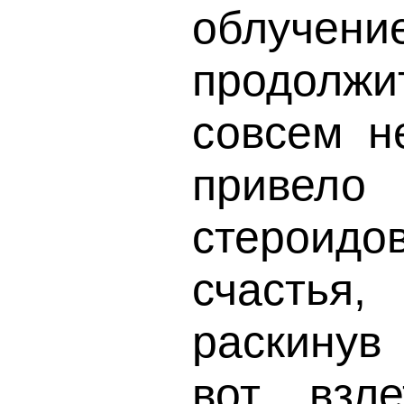
облуче
продолжи
совсем н
привело 
стероид
счастья
раскинув 
вот взле