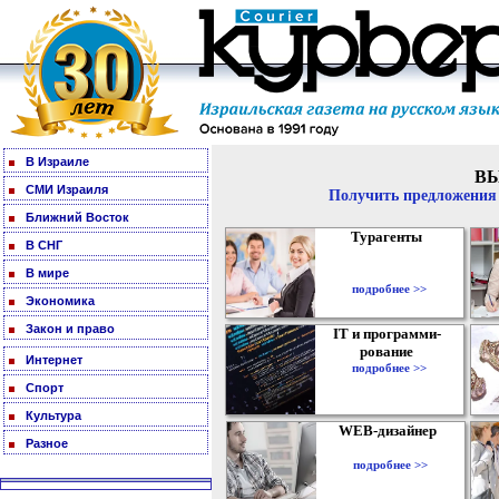
В Израиле
В
СМИ Израиля
Получить предложения 
Ближний Восток
Турагенты
В СНГ
В мире
подробнее >>
Экономика
Закон и право
IT и программи-
рование
Интернет
подробнее >>
Спорт
Культура
WEB-дизайнер
Разное
подробнее >>