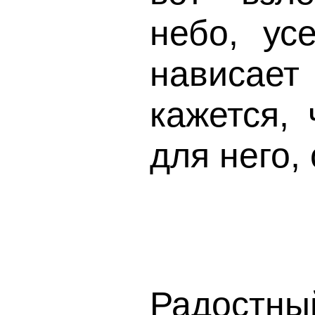
небо, ус
нависае
кажется, 
для него,
Радостны