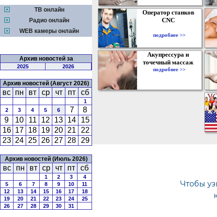
ТВ онлайн
Оператор станков
CNC
Радио онлайн
WEB камеры онлайн
подробнее >>
Акупрессура и
Архив новостей за
точечный массаж
2025
2026
подробнее >>
Архив новостей (Август 2026)
вс
пн
вт
ср
чт
пт
сб
1
7
8
2
3
4
5
6
9
10
11
12
13
14
15
16
17
18
19
20
21
22
23
24
25
26
27
28
29
Архив новостей (Июль 2026)
вс
пн
вт
ср
чт
пт
сб
1
2
3
4
5
6
7
8
9
10
11
12
13
14
15
16
17
18
19
20
21
22
23
24
25
26
27
28
29
30
31