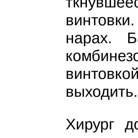
ткнувшее
винтовк
нарах. 
комбине
винтовк
выходить.
Хирург д