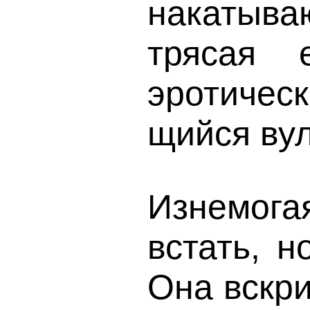
накатыва
трясая 
эротичес
щийся вул
Изнемога
встать, н
Она вскри