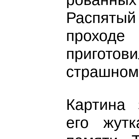
Распятый
проход
пригот
страшно
Картина 
его жутк