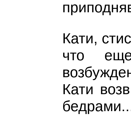
приподняв
Кати, сти
что ещ
возбужден
Кати воз
бедрами..