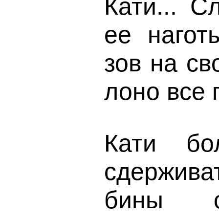
Кати... 
ее нагот
зов на св
лоно все
Кати бо
сдержива
бины с