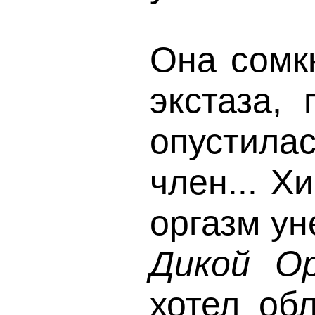
Она сомкн
экстаза,
опустила
член... Х
оргазм ун
Дикой Орх
хотел об