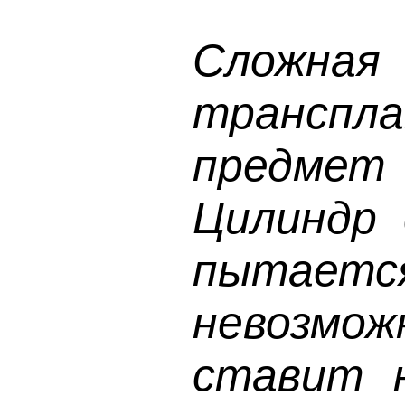
Сложная
транспл
предмет 
Цилиндр 
пытаетс
невозможн
ставит н