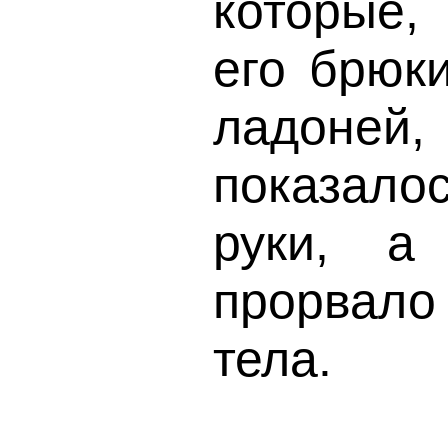
которые,
его брюк
ладоней,
показало
руки, а
прорвал
тела.