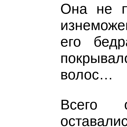
Она не п
изнеможен
его бед
покрыва
волос…
Всего 
оставали