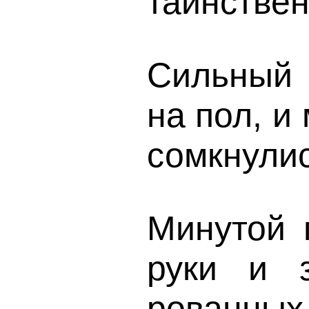
таинствен
Сильный 
на пол, и
сомкнулис
Минутой 
руки и 
рованных