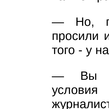
— Но, г
просили 
того - у н
— Вы с
условия
журналист