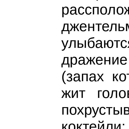
рассполо
джентел
улыбаютс
дражение
(запах ко
жит голо
похруст
кокт