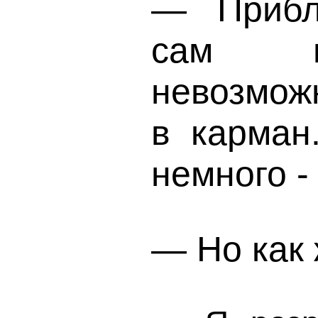
— Прибли
сам по
невозможн
в карман
немного - 
— Но как 