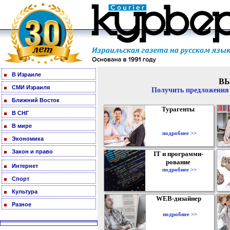
В Израиле
В
СМИ Израиля
Получить предложения 
Ближний Восток
Турагенты
В СНГ
В мире
подробнее >>
Экономика
Закон и право
IT и программи-
рование
Интернет
подробнее >>
Спорт
Культура
WEB-дизайнер
Разное
подробнее >>