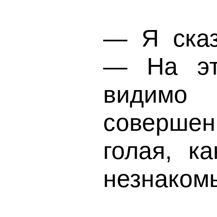
— Я сказа
— На эт
видимо 
соверше
голая, к
незнаком