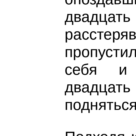
двадц
расстеря
пропусти
себя и
двадца
подняться