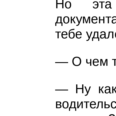
Но эта
документа
тебе удал
— О чем 
— Ну как
водител