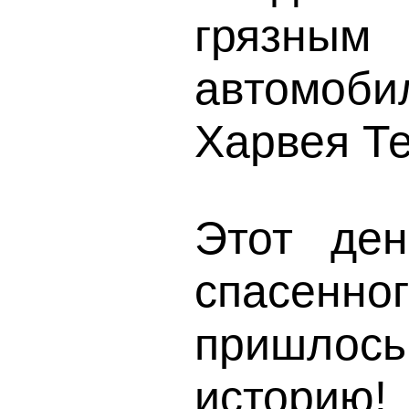
грязным
автомоби
Харвея Те
Этот де
спасен
пришлось 
историю