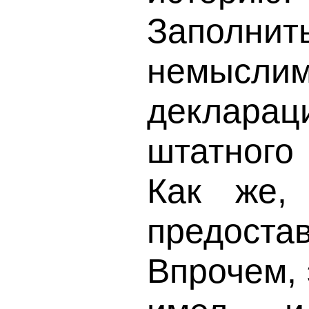
Заполнит
немысли
деклара
штатного
Как же,
предоста
Впрочем, 