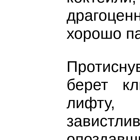
драгоце
хорошо па
Протисну
берет к
лифту
завист
опоздав