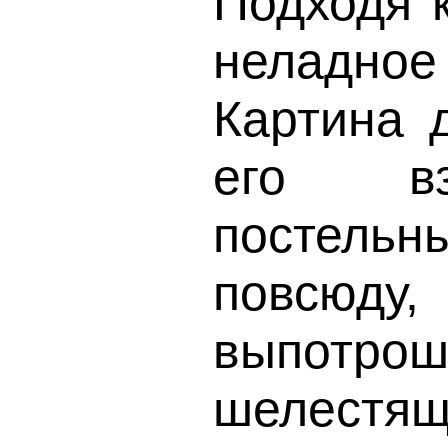
Подходя к
неладное 
Картина 
его взг
постел
повсюду
выпотр
шелестящи