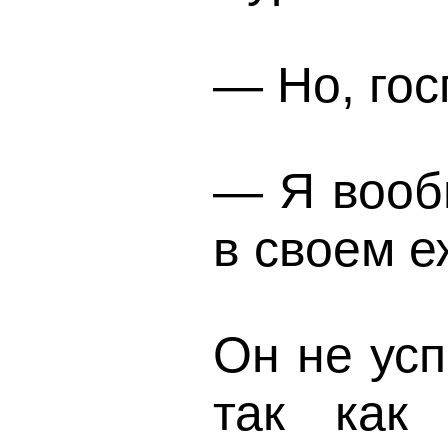
— Но, гос
— Я вооб
в своем е
Он не усп
так как