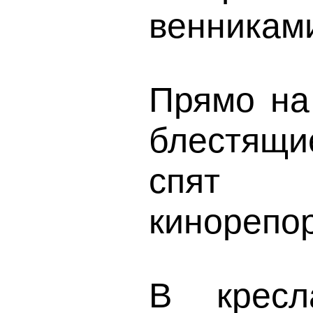
венниками
Прямо на
блестящи
спят 
кинорепор
В кресл