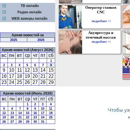
ТВ онлайн
Оператор станков
CNC
Радио онлайн
WEB камеры онлайн
подробнее >>
Акупрессура и
Архив новостей за
точечный массаж
2025
2026
подробнее >>
Архив новостей (Август 2026)
вс
пн
вт
ср
чт
пт
сб
1
2
3
4
5
6
7
8
9
10
11
12
13
14
15
16
17
18
19
20
21
22
23
24
25
26
27
28
29
Архив новостей (Июль 2026)
вс
пн
вт
ср
чт
пт
сб
1
2
3
4
5
6
7
8
9
10
11
12
13
14
15
16
17
18
19
20
21
22
23
24
25
26
27
28
29
30
31