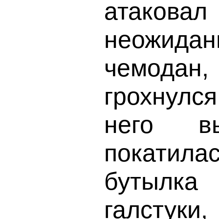
атакова
неожида
чемодан,
грохнулс
него в
покатил
бутылк
галстуки