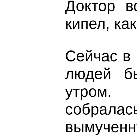
Доктор в
кипел, ка
Сейчас в 
людей б
утром. 
собрала
вымученн