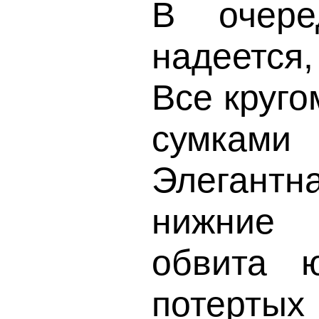
В очере
надеется,
Все круго
сумками
Элегантн
нижние 
обвита 
потерт