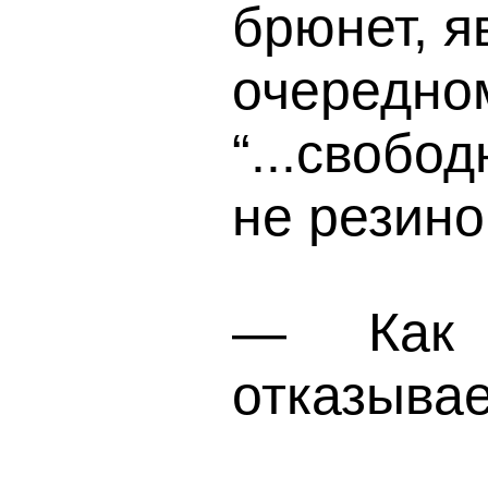
брюнет, я
очере
“...свобо
не резино
— Как 
отказывае