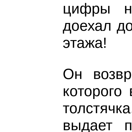
цифры н
доехал до
этажа!
Он возвр
которого 
толстячк
выдает п