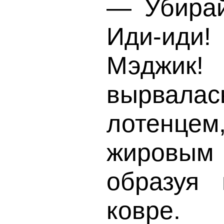
— Убирай
Иди-иди
Мэджик!
вырвал
лотенцем,
жировым 
образуя
ковре.