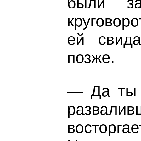
были за
круговоро
ей свида
позже.
— Да ты 
развали
восторга