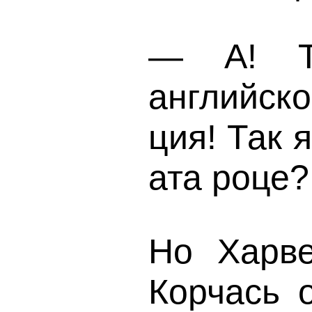
— А! Т
английск
ция! Так 
ата роце?
Но Харв
Корчась о