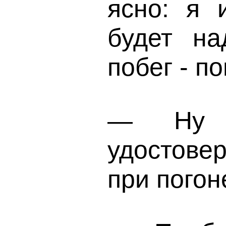
ясно: я 
будет на
побег - п
— Ну д
удостовер
при погон