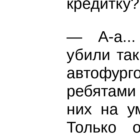
кредитку?
— А-а..
убили так
автофург
ребятами
них на у
Только 