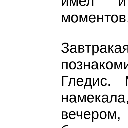
имел и
моментов
Завтрака
познако
Гледис.
намекал
вечером, 