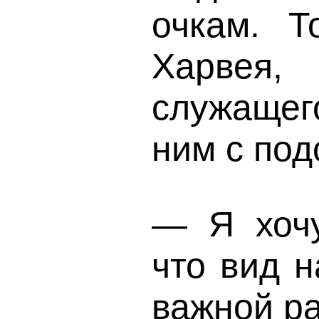
очкам. Т
Харвея
служащег
ним с под
— Я хочу
что вид н
важной р