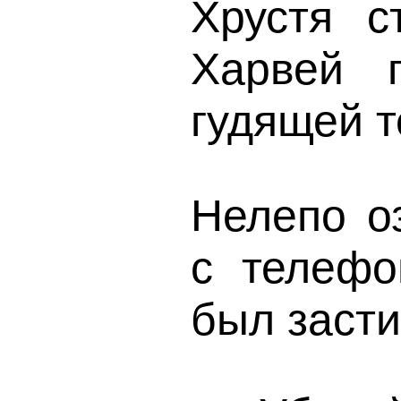
Хрустя с
Харвей 
гудящей т
Нелепо о
с телефо
был засти