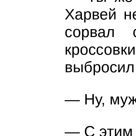
Харвей н
сорвал 
кроссов
выбросил 
— Ну, муж
— С этим 