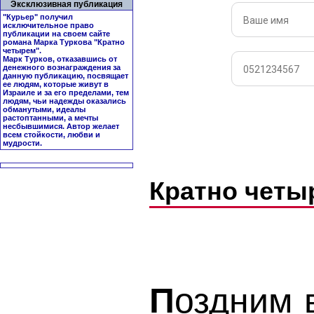
Эксклюзивная публикация
"Курьер" получил
исключительное право
публикации на своем сайте
романа Марка Туркова "
Кратно
четырем
".
Марк Турков, отказавшись от
денежного вознаграждения за
данную публикацию, посвящает
ее людям, которые живут в
Израиле и за его пределами, тем
людям, чьи надежды оказались
обманутыми, идеалы
растоптанными, а мечты
несбывшимися. Автор желает
всем стойкости, любви и
мудрости.
Кратно чет
П
оздним 