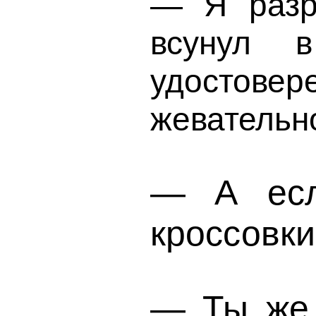
— Я разр
всунул 
удостовер
жевательн
— А есл
кроссовки
— Ты же 