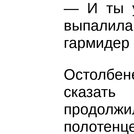
— И ты 
выпалил
гармидер 
Остолбен
сказат
продол
полотенц