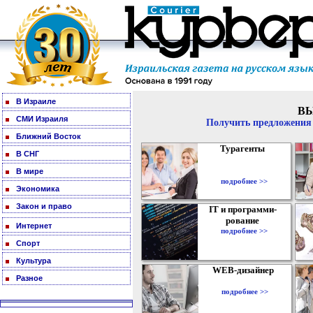
В Израиле
В
СМИ Израиля
Получить предложения 
Ближний Восток
Турагенты
В СНГ
В мире
подробнее >>
Экономика
Закон и право
IT и программи-
рование
Интернет
подробнее >>
Спорт
Культура
WEB-дизайнер
Разное
подробнее >>