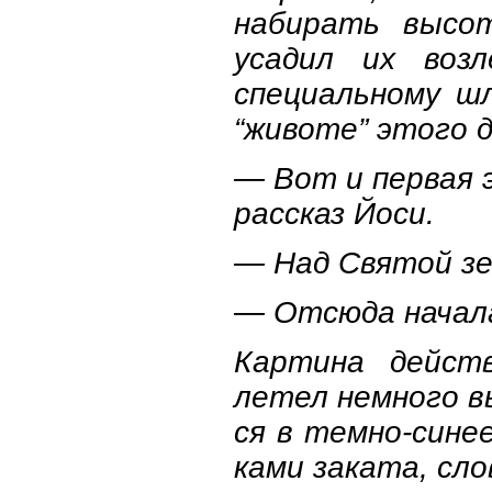
набирать высот
усадил их воз
специальному ш
“животе” этого д
— Вот и первая 
рассказ Йоси.
— Над Святой зе
— Отсюда начала
Картина дейст
летел немного в
ся в темно-сине
ками заката, сл