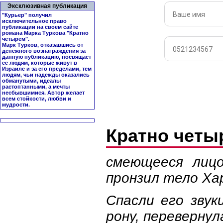
Эксклюзивная публикация
"Курьер" получил
исключительное право
публикации на своем сайте
романа Марка Туркова "
Кратно
четырем
".
Марк Турков, отказавшись от
денежного вознаграждения за
данную публикацию, посвящает
ее людям, которые живут в
Израиле и за его пределами, тем
людям, чьи надежды оказались
обманутыми, идеалы
растоптанными, а мечты
несбывшимися. Автор желает
всем стойкости, любви и
мудрости.
Кратно чет
смеющееся лицо
пронзил тело Хар
Спасли его звук
рону, переверну