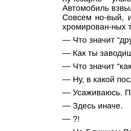
Автомобиль взвы
Совсем но-вый, 
хромирован-ных т
— Что значит “др
— Как ты заводи
— Что значит “как
— Ну, в какой по
— Усаживаюсь. Пр
— Здесь иначе.
— ?!