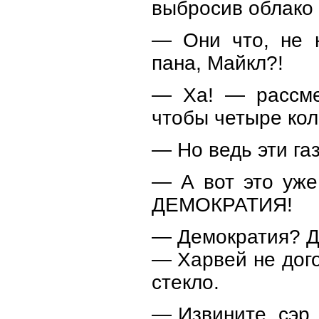
выбросив облако 
— Они что, не н
пана, Майкл?!
— Ха! — рассмея
чтобы четыре кол
— Но ведь эти газ
— А вот это уже
ДЕМОКРАТИЯ!
— Демократия? Д
— Харвей не дог
стекло.
— Извините, сэр