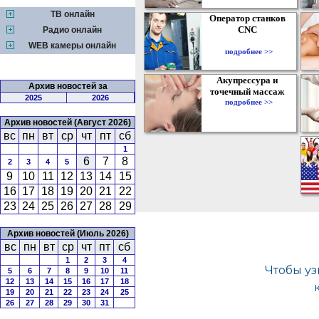
ТВ онлайн
Оператор станков
CNC
Радио онлайн
WEB камеры онлайн
подробнее >>
Акупрессура и
Архив новостей за
точечный массаж
2025
2026
подробнее >>
Архив новостей (Август 2026)
вс
пн
вт
ср
чт
пт
сб
1
6
7
8
2
3
4
5
9
10
11
12
13
14
15
16
17
18
19
20
21
22
23
24
25
26
27
28
29
Архив новостей (Июль 2026)
вс
пн
вт
ср
чт
пт
сб
1
2
3
4
5
6
7
8
9
10
11
12
13
14
15
16
17
18
19
20
21
22
23
24
25
26
27
28
29
30
31