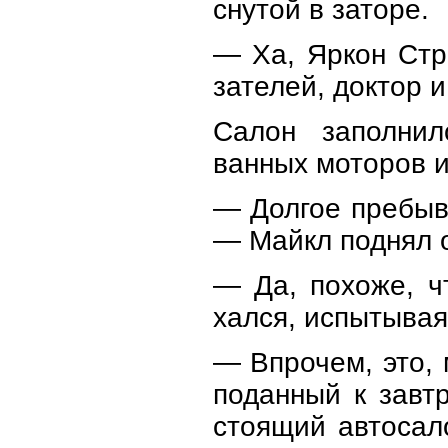
снутой в заторе.
— Ха, Яркон Стр
зателей, доктор 
Салон заполнил
ванных моторов и
— Долгое пребыва
— Майкл поднял о
— Да, похоже, ч
хался, испытывая
— Впрочем, это, 
поданный к завт
стоящий автосал