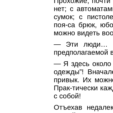
Прохожие, почти 
нет; с автомата
сумок; с пистол
поя-са брюк, юб
можно видеть во
— Эти люди… О
предполагаемой 
— Я здесь около 
одежды”! Вначал
привык. Их можн
Прак-тически ка
с собой!
Отъехав недалек