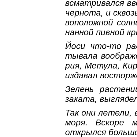
всматривался вве
чернота, и сквоз
воположной солн
нанной пивной к
Йоси что-то ра
тывала воображе
рия, Метула, Ки
издавал восторж
Зелень растени
заката, выгляде
Так они летели,
моря. Вскоре 
открылся большо