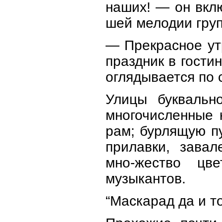
наших! — он вклю
шей мелодии груп
— Прекрасное утр
праздник в гости
оглядывается по 
Улицы буквальн
многочисленные 
рам; бурлящую п
прилавки, зава
мно-жество цв
музыкантов.
“Маскарад да и то