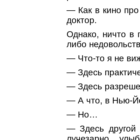
— Как в кино про
доктор.
Однако, ничто в 
либо недовольств
— Что-то я не в
— Здесь практиче
— Здесь разреше
— А что, в Нью-
— Но…
— Здесь другой
лучезарно улыб