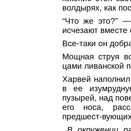
волдырях, как по
“Что же это?” —
исчезают вместе с
Все-таки он добр
Мощная струя во
цами ливанской п
Харвей наполнил
в ее изумрудну
пузырей, над пов
его носа, рас
предшест-вующи
В окружении р