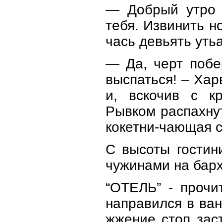
— Добрый утро 
тебя. Извинить н
чась девьять утьа
— Да, черт побе
выспаться! – Ха
и, вскочив с к
Рывком распахнут
кокетни-чающая с
С высоты гостин
чужинами на барх
“ОТЕЛЬ” - прочи
направился в ван
жжение стоп зас