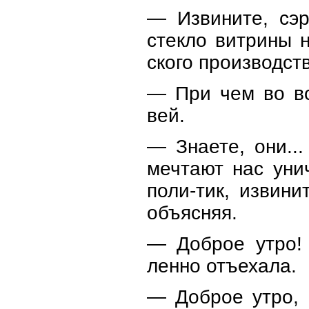
— Извините, сэ
стекло витрины 
ского производств
— При чем во вс
вей.
— Знаете, они..
мечтают нас уни
поли-тик, извини
объясняя.
— Доброе утро!
ленно отъехала.
— Доброе утро, 