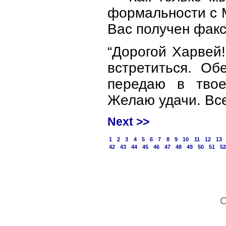
формальности с 
Вас получен факс
“Дорогой Харвей
встретиться. О
передаю в твое
Желаю удачи. Все
Next >>
1
2
3
4
5
6
7
8
9
10
11
12
13
42
43
44
45
46
47
48
49
50
51
5
C