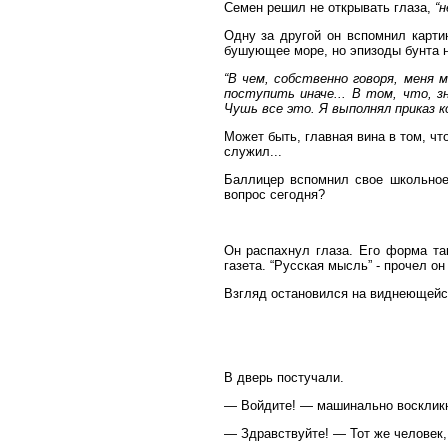
Семен решил не открывать глаза,
“н
Одну за другой он вспомнил карти
бушующее море, но эпизоды бунта н
“В чем, собственно говоря, меня 
поступить иначе... В том, что, зн
Чушь все это. Я выполнял приказ к
Может быть, главная вина в том, что
служил...
Баллицер вспомнил свое школьное 
вопрос сегодня?
Он распахнул глаза. Его форма так
газета. “Русская мысль” - прочел о
Взгляд остановился на виднеющейся
В дверь постучали.
— Войдите! — машинально воскликну
— Здравствуйте! — Тот же человек,