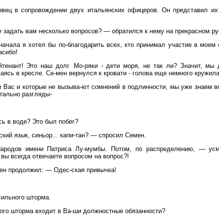
вец в сопровождении двух итальянских офицеров. Он представил их:
 задать вам несколько вопросов? — обратился к нему на прекрасном р
начала я хотел бы по-благодарить всех, кто принимал участие в моем с
асибо!
тенант! Это наш долг. Мо-ряки - дети моря, не так ли? Значит, мы
аясь в кресле. Се-мен вернулся к кровати - голова еще немного кружил
и Вас и которые не вызыва-ют сомнений в подлинности, мы уже знаем 
тально разгляды-
сь в воде? Это был побег?
кий язык, синьор... капи-тан? — спросил Семен.
ародов имени Патриса Лу-мумбы. Потом, по распределению, — усм
вы всегда отвечаете вопросом на вопрос?!
ен продолжил: — Одес-ская привычка!
сильного шторма.
ого шторма входит в Ва-ши должностные обязанности?