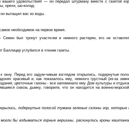
 вашего удовольствия! — он передал штурману вместе с газетой кор
, орехи, шо-колад:
 он вытащил вас из воды.
самое необходимое на первое время.
 Семен был тронут участи-ем и немного растерян, его не оставлял
т Баллицер углубился в чтение газеты.
к окну. Перед его задум-чивым взглядом открылись, подернутые поло
донях красивый и, как показалось ему, немного грустный (из-за зимн
здания, цветочные газоны - все напоминало ему Дом культуры и отдыха
лявшиеся сквозь дымку, говорили, что он находится на военно-морско
ткрылись, подернутые полосой тумана зеленые склоны гор, которые 
 могли бы вздыматься горные вершины, раскинулись кроны каштанов.