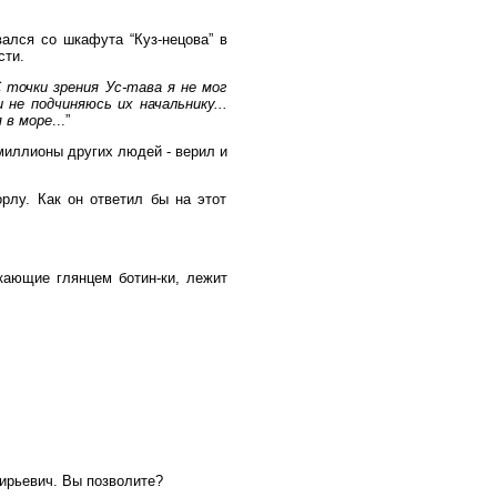
ался со шкафута “Куз-нецова” в
сти.
 точки зрения Ус-тава я не мог
 не подчиняюсь их начальнику...
 в море
...”
 миллионы других людей - верил и
рлу. Как он ответил бы на этот
ркающие глянцем ботин-ки, лежит
ирьевич. Вы позволите?