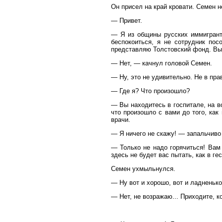
Он присел на край кровати. Семен 
— Привет.
— Я из общины русских иммигрант
беспокоиться, я не сотрудник по
представляю Толстовский фонд. Вы
— Нет, — качнул головой Семен.
— Ну, это не удивительно. Не в пра
— Где я? Что произошло?
— Вы находитесь в госпитале, на во
что произошло с вами до того, как
врачи.
— Я ничего не скажу! — запальчиво
— Только не надо горячиться! Вам 
здесь не будет вас пытать, как в гес
Семен ухмыльнулся.
— Ну вот и хорошо, вот и ладненько
— Нет, не возражаю... Приходите, к