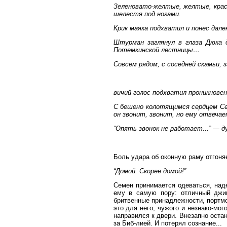
Зеленовато-желтые, желтые, крас
шелестя под ногами.
Крик маяка подхватил и понес далек
Штурман заглянул в глаза Дюка 
Потемкинской лестницы…
Совсем рядом, с соседней скамьи, з
вичий голос подхватил проникновенн
С бешено колотящимся сердцем Сем
он звонит, звонит, но ему отвечае
“Опять звонок не работает...” — ду
Боль удара об оконную раму отгоня
“Домой. Скорее домой!”
Семен принимается одеваться, над
ему в самую пору: отличный джин
бритвенные принадлежности, портмон
это для него, чужого и незнако-мо
направился к двери. Внезапно оста
за Биб-лией. И потерял сознание...