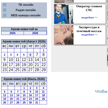
ТВ онлайн
Оператор станков
CNC
Радио онлайн
WEB камеры онлайн
подробнее >>
Акупрессура и
Архив новостей за
точечный массаж
2025
2026
подробнее >>
Архив новостей (Август 2026)
вс
пн
вт
ср
чт
пт
сб
1
7
8
2
3
4
5
6
9
10
11
12
13
14
15
16
17
18
19
20
21
22
23
24
25
26
27
28
29
Архив новостей (Июль 2026)
вс
пн
вт
ср
чт
пт
сб
1
2
3
4
5
6
7
8
9
10
11
12
13
14
15
16
17
18
19
20
21
22
23
24
25
26
27
28
29
30
31