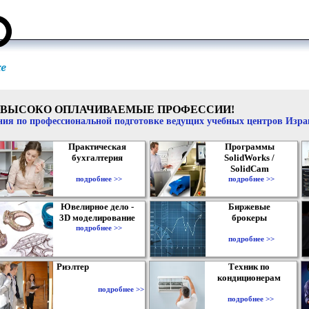
ВЫСОКО ОПЛАЧИВАЕМЫЕ ПРОФЕССИИ!
ия по профессиональной подготовке ведущих учебных центров Изр
Практическая
Программы
бухгалтерия
SolidWorks /
SolidCam
подробнее >>
подробнее >>
Ювелирное дело -
Биржевые
3D моделирование
брокеры
подробнее >>
подробнее >>
Риэлтер
Техник по
кондиционерам
подробнее >>
подробнее >>