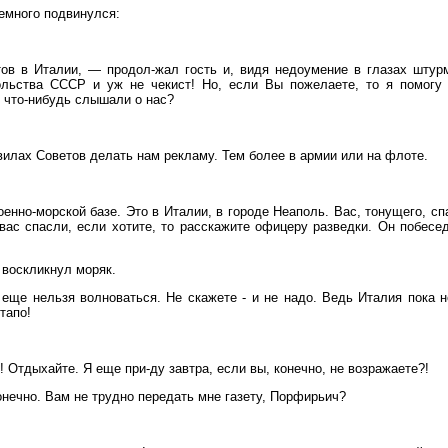
немного подвинулся:
ов в Италии, — продол-жал гость и, видя недоумение в глазах штур
сольства СССР и уж не чекист! Но, если Вы пожелаете, то я помогу
 что-нибудь слышали о нас?
вилах Советов делать нам рекламу. Тем более в армии или на флоте.
енно-морской базе. Это в Италии, в городе Неаполь. Вас, тонущего, сп
 вас спасли, если хотите, то расскажите офицеру разведки. Он побесед
 воскликнул моряк.
еще нельзя волноваться. Не скажете - и не надо. Ведь Италия пока 
тапо!
! Отдыхайте. Я еще при-ду завтра, если вы, конечно, не возражаете?!
онечно. Вам не трудно передать мне газету, Порфирьич?