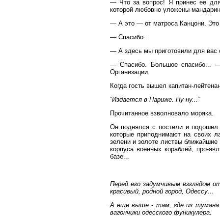
— Что за вопрос! Я принес ее для
которой любовно уложены мандарины
— А это — от матроса Канцони. Это
— Спасибо...
— А здесь мы приготовили для вас 
— Спасибо. Большое спасибо... —
Организации.
Когда гость вышел капитан-лейтенан
“Издается в Париже. Ну-ну...”
Прочитанное взволновало моряка.
Он поднялся с постели и подошел 
которые приподнимают на своих ла
зелени и золоте листвы ближайшие 
корпуса военных кораблей, про-яв
базе...
Перед его задумчивым взглядом о
красивый, родной город, Одессу…
А еще выше - там, где из тумана
вагончики одесского фуникулера.