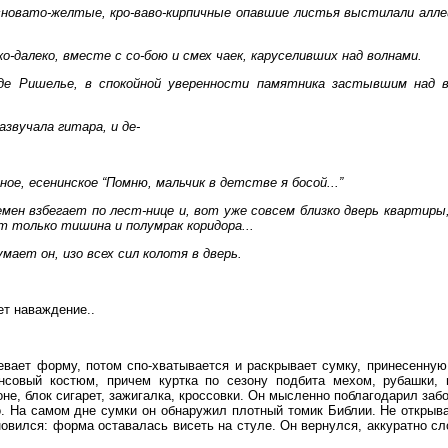
новато-желтые, кро-ваво-кирпичные опавшие листья выстилали аллеи
о-далеко, вместе с со-бою и смех чаек, каруселивших над волнами.
де Ришелье, в спокойной уверенности памятника застывшим над 
азвучала гитара, и де-
ое, есенинское “Помню, мальчик в детстве я босой...”
ен взбегает по лест-нице и, вот уже совсем близко дверь квартиры, 
т только тишина и полумрак коридора...
мает он, изо всех сил колотя в дверь.
ет наваждение..
евает форму, потом спо-хватывается и раскрывает сумку, принесенную
совый костюм, причем куртка по сезону подбита мехом, рубашки, но
е, блок сигарет, зажигалка, кроссовки. Он мысленно поблагодарил заб
го. На самом дне сумки он обнаружил плотный томик Библии. Не открыва
новился: форма оставалась висеть на стуле. Он вернулся, аккуратно сл