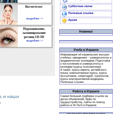
Косметолог
Субботние свечи
Полезные ссылки
подробнее >>
Архив
Наращивание,
Новинка!
ламинирование
ресниц 1D-3D
подробнее >>
Учеба в Израиле
Информация об израильских высших
учебных заведениях - университетах и
академических колледжах.Подготовка
к поступлению в университеты и
колледжи (курсы психометрии).
А также: курсы иврита, английского
языка, компьютерные курсы, курсы
бухгалтеров, секретарей, турагентов,
курсы альтернативной медицины.
Полезные ссылки.
Работа в Израиле
Самая большая подборка ссылок на
доски объявлений, бюро по
трудоустройству, сайты по поиску
работы в Hi-Tech в Израиле.