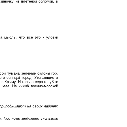
зиночку из плетеной соломки, в
а мысль, что все это - уловки
сой тумана зеленые склоны гор,
его солнца) город. Утопающие в
 в Крыму. И только серо-голубые
й базе. На
чужой
военно-морской
приподнимают на своих ладонях
 Под ними мед-ленно скользили