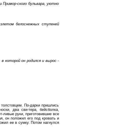
 Примор-ского бульвара, уютно
взлетом белоснежных ступеней
в которой он родился и вырос -
 толстовцем. По-дарки пришлись
ски, два сви-тера, бейсболка,
от-ливые руки, приготовившие все
я, он положил его под кровать и
ожил ее в сумку. Потом нагнулся