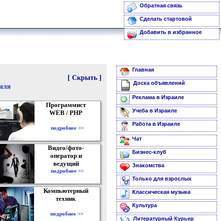
Обратная связь
Сделать стартовой
Добавить в избранное
Главная
[ Скрыть ]
Доска объявлений
аиля
Реклама в Израиле
Программист
Учеба в Израиле
WEB / PHP
Работа в Израиле
подробнее >>
Чат
Видео/фото-
Бизнес-клуб
оператор и
ведущий
Знакомства
подробнее >>
Только для взрослых
Компьютерный
Классическая музыка
техник
Культура
подробнее >>
Литературный Курьер