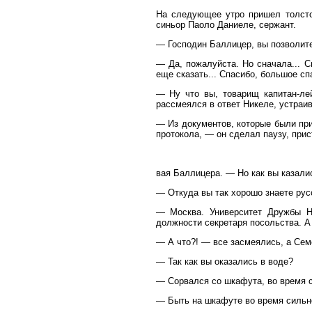
На следующее утро пришел толсто
синьор Паоло Даниеле, сержант.
— Господин Баллицер, вы позволите
— Да, пожалуйста. Но сначала... С
еще сказать... Спасибо, большое сп
— Ну что вы, товарищ капитан-лей
рассмеялся в ответ Никеле, устраив
— Из документов, которые были пр
протокола, — он сделал паузу, прис
вая Баллицера. — Но как вы казали
— Откуда вы так хорошо знаете русс
— Москва. Университет Дружбы Н
должности секретаря посольства. А 
— А что?! — все засмеялись, а Сем
— Так как вы оказались в воде?
— Сорвался со шкафута, во время 
— Быть на шкафуте во время сильн