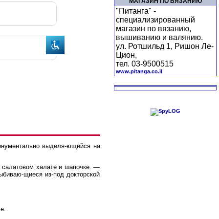
МАГАЗИН ПО ВЯЗАНИЮ
"Питанга" -
специализированный
магазин по вязанию,
вышиванию и валянию.
ул. Ротшильд 1, Ришон Ле-
Цион,
тел. 03-9500515
www.pitanga.co.il
 монументально выделя-ющийся на
е салатовом халате и шапочке. —
выбиваю-щиеся из-под докторской
е.