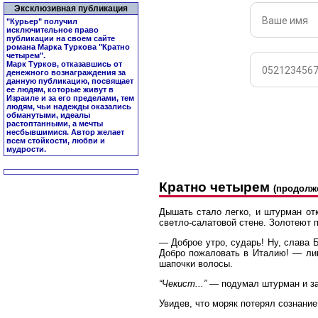
Эксклюзивная публикация
"Курьер" получил
исключительное право
публикации на своем сайте
романа Марка Туркова "
Кратно
четырем
".
Марк Турков, отказавшись от
денежного вознаграждения за
данную публикацию, посвящает
ее людям, которые живут в
Израиле и за его пределами, тем
людям, чьи надежды оказались
обманутыми, идеалы
растоптанными, а мечты
несбывшимися. Автор желает
всем стойкости, любви и
мудрости.
Кратно четырем
(продолж
Дышать стало легко, и штурман отк
светло-салатовой стене. Золотеют 
— Доброе утро, сударь! Ну, слава 
Добро пожаловать в Италию! — лицо
шапочки волосы.
“Чекист...”
— подумал штурман и зак
Увидев, что моряк потерял сознание