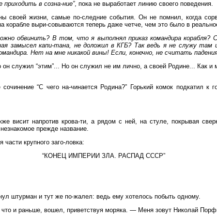
е приходить в созна-ние”
, пока не выработает линию своего поведения.
ны своей жизни, самые по-следние события. Он не помнил, когда сорв
а корабле выри-совываются теперь даже четче, чем это было в реально
можно обвинить? В том, что я выполнял приказ командира корабля? С
ая замысел капи-тана, не доложил в КГБ? Так ведь я не служу там и
омандира. Нет на мне никакой вины! Если, конечно, не считать падения
 он служил “этим”... Но он служил не им лично, а своей Родине... Как и
сочинение “С чего на-чинается Родина?” Горький комок подкатил к го
же висит напротив крова-ти, а рядом с ней, на стуле, покрывая све
н незнакомое прежде название.
 части крупного заго-ловка:
“КОНЕЦ ИМПЕРИИ ЗЛА. РАСПАД СССР”
л штурман и тут же по-жалел: ведь ему хотелось побыть одному.
 что и раньше, вошел, приветствуя моряка. — Меня зовут Николай Порф