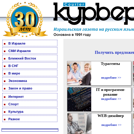
В Израиле
СМИ Израиля
Получить предложен
Ближний Восток
Турагенты
В СНГ
В мире
подробнее >>
Экономика
Закон и право
IT и программи-
рование
Интернет
подробнее >>
Спорт
Культура
WEB-дизайнер
Разное
подробнее >>