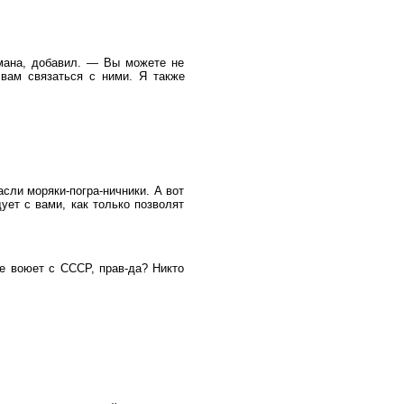
мана, добавил. — Вы можете не
 вам связаться с ними. Я также
асли моряки-погра-ничники. А вот
ует с вами, как только позволят
не воюет с СССР, прав-да? Никто