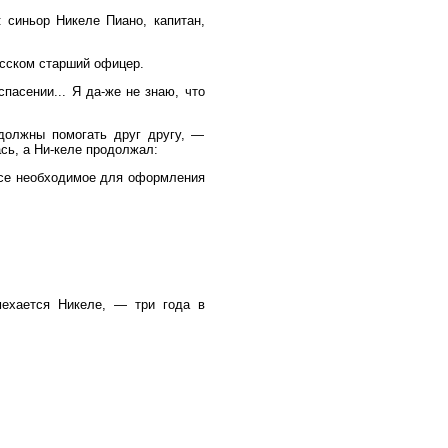
 синьор Никеле Пиано, капитан,
усском старший офицер.
пасении... Я да-же не знаю, что
 должны помогать друг другу, —
ась, а Ни-келе продолжал:
все необходимое для оформления
ехается Никеле, — три года в