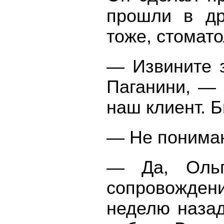
прошли в др
тоже, стомат
— Извините 
Паганини, — 
наш клиент. Б
— Не понимаю
— Да, Ольг
сопровождени
неделю назад