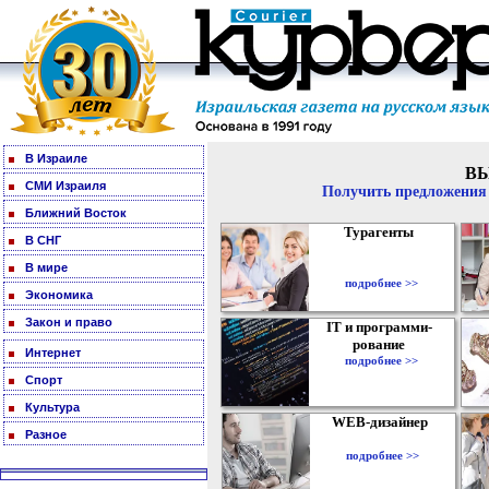
В Израиле
В
СМИ Израиля
Получить предложения 
Ближний Восток
Турагенты
В СНГ
В мире
подробнее >>
Экономика
Закон и право
IT и программи-
рование
Интернет
подробнее >>
Спорт
Культура
WEB-дизайнер
Разное
подробнее >>