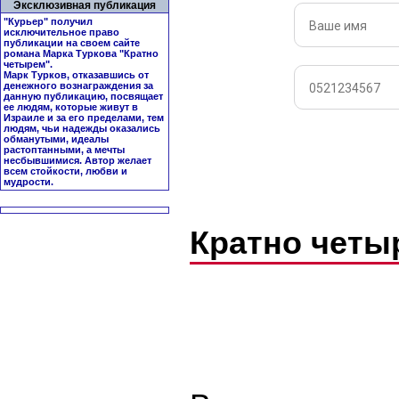
Эксклюзивная публикация
"Курьер" получил
исключительное право
публикации на своем сайте
романа Марка Туркова "
Кратно
четырем
".
Марк Турков, отказавшись от
денежного вознаграждения за
данную публикацию, посвящает
ее людям, которые живут в
Израиле и за его пределами, тем
людям, чьи надежды оказались
обманутыми, идеалы
растоптанными, а мечты
несбывшимися. Автор желает
всем стойкости, любви и
мудрости.
Кратно чет