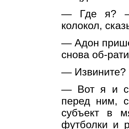
— Где я? — 
колокол, сказ
— Адон прише
снова об-рати
— Извините?
— Вот я и с
перед ним, 
субъект в м
футболки и р