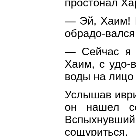
простонал Ха
— Эй, Хаим! 
обрадо-вался
— Сейчас я 
Хаим, с удо-
воды на лицо
Услышав иври
он нашел се
Вспыхнувший
сощуриться.