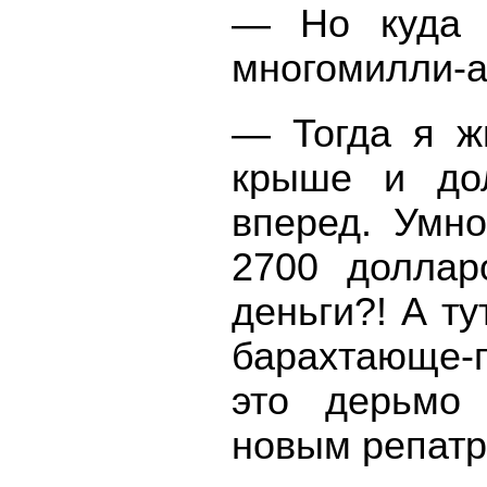
— Но куда ж
многомилли-а
— Тогда я ж
крыше и дол
вперед. Умн
2700 доллар
деньги?! А ту
барахтающе-г
это дерьмо 
новым репатр