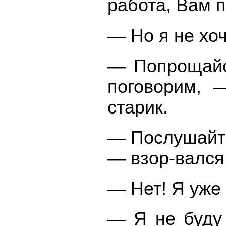
работа, Вам п
— Но я не хоч
— Попрощайс
поговорим, 
старик.
— Послушайте
— взор-вался 
— Нет! Я уже 
— Я не буду 