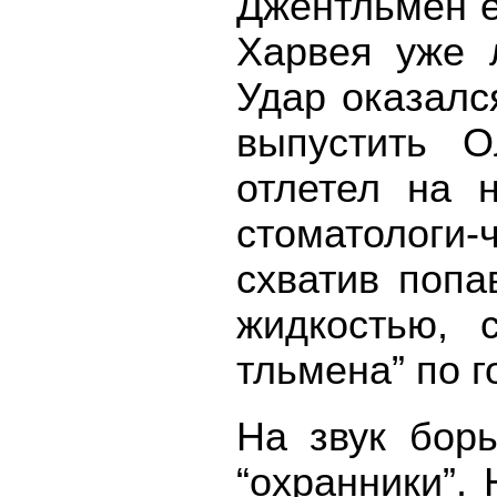
Джентльмен е
Харвея уже л
Удар оказалс
выпустить О
отлетел на 
стоматологи-
схватив попа
жидкостью, 
тльмена” по г
На звук бор
“охранники”.