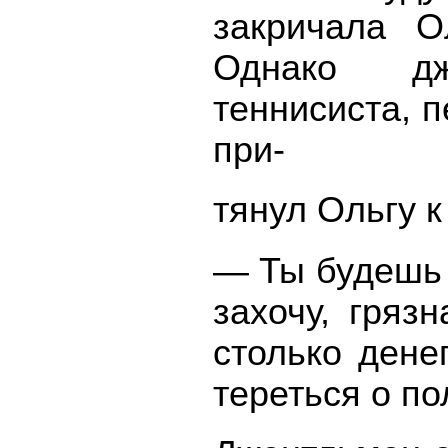
закричала О
Однако дж
теннисиста, п
при-
тянул Ольгу к
— Ты будешь 
захочу, гряз
столько дене
тереться о по