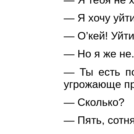
— Я хочу уйти
— О’кей! Уйти
— Но я же не.
— Ты есть п
угрожающе пр
— Сколько?
— Пять, сотня