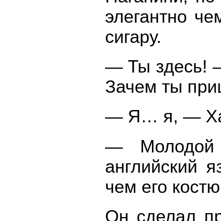
элегантно чем
сигару.
— Ты здесь! 
Зачем ты при
— Я… я, — Хар
— Молодой 
английский я
чем его костю
Он сделал п