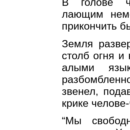
В голове ч
лающим неме
прикончить б
Земля разве
столб огня и
алыми язы
разбомбленно
звенел, пода
крике челове-
“Мы свобод