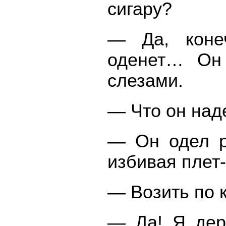
сигару?
— Да, конеч
оденет… Он 
слезами.
— Что он над
— Он одел р
избивая плет-
— Возить по к
— Да! Я дер