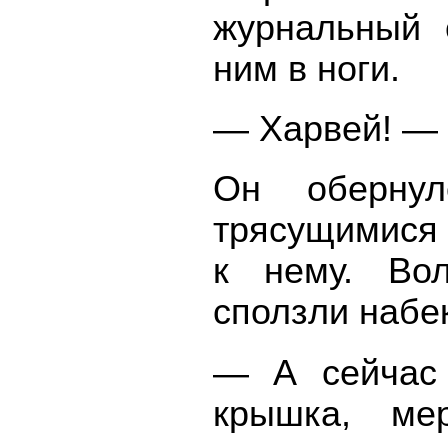
журнальный 
ним в ноги.
— Харвей! — 
Он обернул
трясущимися 
к нему. Вол
сползли набе
— А сейчас 
крышка, ме