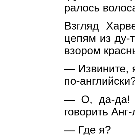
ралось волос
Взгляд Харв
цепям из ду-
взором красн
— Извините, 
по-английски
— О, да-да!
говорить Анг-
— Где я?