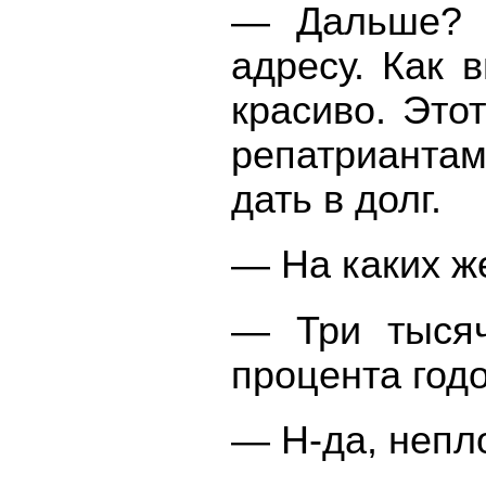
— Дальше? 
адресу. Как 
красиво. Это
репатриантам.
дать в долг.
— На каких ж
— Три тысяч
процента год
— Н-да, непло