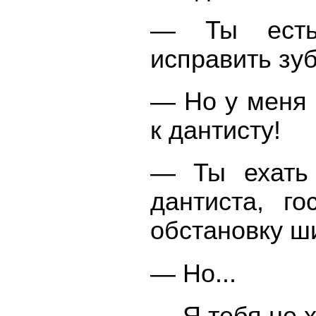
— Ты есть 
исправить зу
— Но у меня 
к дантисту!
— Ты ехать 
дантиста, г
обстановку ш
— Но...
— Я тебя не х