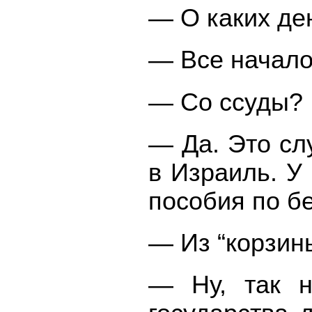
— О каких ден
— Все начало
— Со ссуды?
— Да. Это сл
в Израиль. У
пособия по бе
— Из “корзины
— Ну, так н