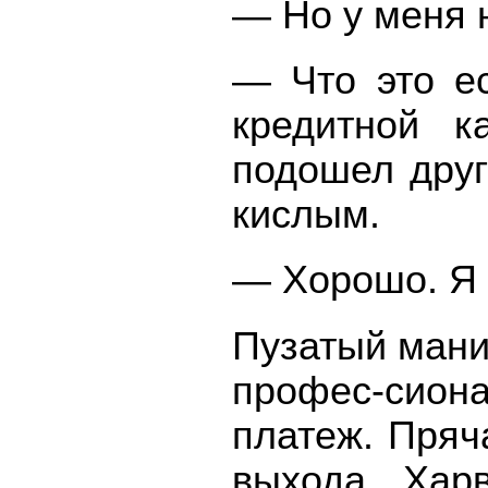
— Но у меня н
— Что это е
кредитной к
подошел друг
кислым.
— Хорошо. Я 
Пузатый мани
профес-сио
платеж. Пряч
выхода, Хар