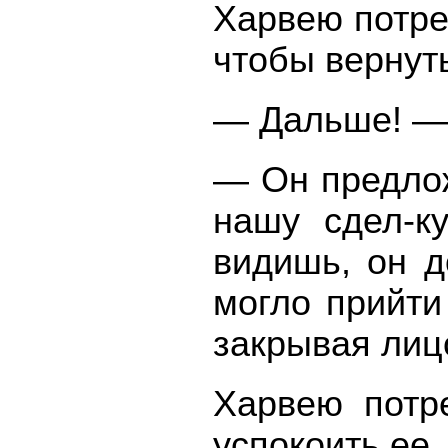
Харвею потре
чтобы вернуть
— Дальше! — 
— Он предлож
нашу сдел-к
видишь, он д
могло прийти
закрывая лиц
Харвею потр
успокоить ее.