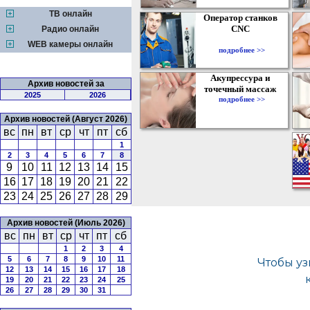
ТВ онлайн
Оператор станков
CNC
Радио онлайн
WEB камеры онлайн
подробнее >>
Акупрессура и
Архив новостей за
точечный массаж
2025
2026
подробнее >>
Архив новостей (Август 2026)
вс
пн
вт
ср
чт
пт
сб
1
2
3
4
5
6
7
8
9
10
11
12
13
14
15
16
17
18
19
20
21
22
23
24
25
26
27
28
29
Архив новостей (Июль 2026)
вс
пн
вт
ср
чт
пт
сб
1
2
3
4
5
6
7
8
9
10
11
12
13
14
15
16
17
18
19
20
21
22
23
24
25
26
27
28
29
30
31