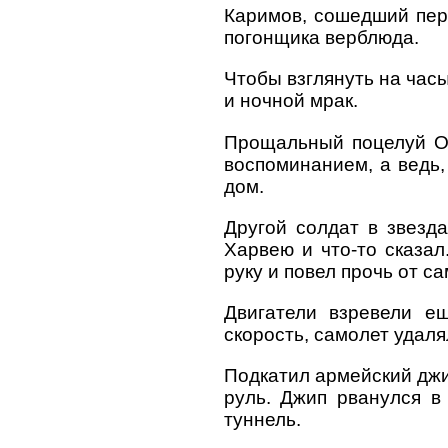
Каримов, сошедший перв
погонщика верблюда.
Чтобы взглянуть на час
и ночной мрак.
Прощальный поцелуй Оль
воспоминанием, а ведь,
дом.
Другой солдат в звезд
Харвею и что-то сказал
руку и повел прочь от с
Двигатели взревели е
скорость, самолет удаля
Подкатил армейский джип
руль. Джип рванулся в
туннель.