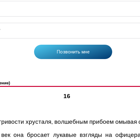
ение)
16
гривости хрусталя, волшебным прибоем омывая с
 век она бросает лукавые взгляды на офицера