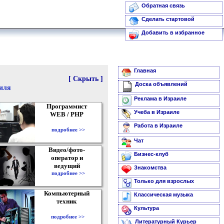
Обратная связь
Сделать стартовой
Добавить в избранное
Главная
[ Скрыть ]
Доска объявлений
аиля
Реклама в Израиле
Программист
Учеба в Израиле
WEB / PHP
Работа в Израиле
подробнее >>
Чат
Видео/фото-
Бизнес-клуб
оператор и
ведущий
Знакомства
подробнее >>
Только для взрослых
Компьютерный
Классическая музыка
техник
Культура
подробнее >>
Литературный Курьер