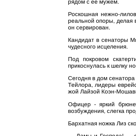
рядом с ее мужем.
Роскошная нежно-лилов
реальной опоры, делая 
он сервирован.
Кандидат в сенаторы Ми
чудесного исцеления.
Под покровом скатерт
прикоснулась к шелку но
Сегодня в дом сенатора
Тейлора, лидеры еврейс
жой Лайзой Коэн-Мошавн
Офицер - яркий брюне
возбуждения, слегка пр
Бархатная ножка Лиз ск
— Дамы и Господа! — о