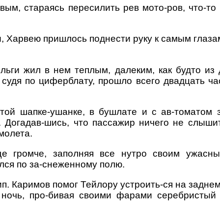
ым, стараясь пересилить рев мото-ров, что-то 
ы, Харвею пришлось поднести руку к самым глаза
ги жил в нем теплым, далеким, как будто из 
 судя по циферблату, прошло всего двадцать час
атой шапке-ушанке, в бушлате и с ав-томатом 
. Догадав-шись, что пассажир ничего не слышит
амолета.
ще громче, заполняя все нутро своим ужасны
лся по за-снеженному полю.
. Каримов помог Тейлору устроить-ся на заднем 
 ночь, про-бивая своими фарами серебристый 