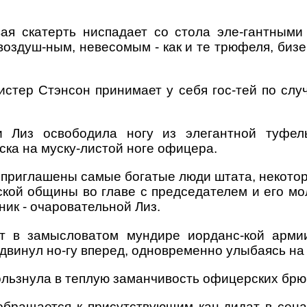
ая скатерть ниспадает со стола эле-гантными
воздуш-ным, невесомым - как и те трюфеля, бизе
стер Стэнсон принимает у себя гос-тей по сл
и Лиз освободила ногу из элегантной туфел
ска на муску-листой ноге офицера.
 приглашены самые богатые люди штата, некотор
кой общины во главе с председателем и его мол
ик - очаровательной Лиз.
т в замысловатом мундире иорданс-кой армии
одвинул но-гу вперед, одновременно улыбаясь на
ользнула в теплую заманчивость офицерских брю
бращается к присутствующим кан-дидат в сен