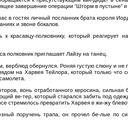
тящее завершение операции “Шторм в пустыне” и
нас в гостях личный посланник брата короля Иор
аниях и звоне бокалов.
 к красавцу-полковнику, который реагирует н
са полковник приглашает Лайзу на танец.
, верблюд обернулся. Роняя густую слюну и не п
лядом на Харвея Тейлора, который только что с
 самолета.
оров, вонь отработанного керосина, сильная 
ющий ве-тер, который старался забить под одежд
все стремилось превратить Харвея в жи-жу блево
зный поручень трапа, он прочел бе-лые по си