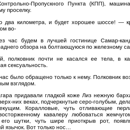
онтрольно-Пропускного Пункта (КПП), машина
у проселку.
о два километра, и будет хорошее шоссе! — 
ом во-
ез час будем в лучшей гостинице Самар-кан
 заднего обзора на болтающуюся по железному са
й, полковник почти не касался ее тела, в к
ая сексуальность.
ас было обращено только к нему. Полковник во
ным взглядом.
агара придавали гладкой коже Лиз нежную барха
ерх-них веках, подчеркнутые серо-голубым, дела
екущим. Коралловые, чуть отливающие перл
 восторженному кавалеру любоваться жемчуго
 его шутки, чуть шире приоткрыв рот, появл
й язычок. Вот только нос…