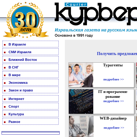
В Израиле
СМИ Израиля
Получить предложен
Ближний Восток
Турагенты
В СНГ
В мире
подробнее >>
Экономика
Закон и право
IT и программи-
рование
Интернет
подробнее >>
Спорт
Культура
WEB-дизайнер
Разное
подробнее >>