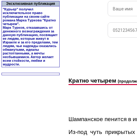
Эксклюзивная публикация
"Курьер" получил
исключительное право
публикации на своем сайте
романа Марка Туркова "
Кратно
четырем
".
Марк Турков, отказавшись от
денежного вознаграждения за
данную публикацию, посвящает
ее людям, которые живут в
Израиле и за его пределами, тем
людям, чьи надежды оказались
обманутыми, идеалы
растоптанными, а мечты
несбывшимися. Автор желает
всем стойкости, любви и
мудрости.
Кратно четырем
(продолж
Шампанское пенится в и
Из-под чуть прикрытых