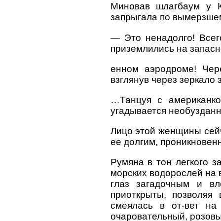
Миновав шлагбаум у К
запрыгала по вымерзшем
— Это ненадолго! Всег
приземлились на запасн
енном аэродроме! Чер
взглянув через зеркало
…Танцуя с американко
угадывается необузданн
Лицо этой женщины сейч
ее долгим, проникновен
Румяна в тон легкого з
морских водорослей на в
глаз загадочным и вл
приоткрыты, позволяя
смеялась в от-вет на
очаровательный, розовы