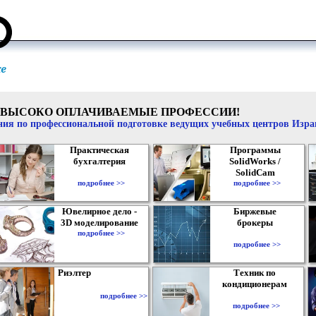
ВЫСОКО ОПЛАЧИВАЕМЫЕ ПРОФЕССИИ!
ия по профессиональной подготовке ведущих учебных центров Изр
Практическая
Программы
бухгалтерия
SolidWorks /
SolidCam
подробнее >>
подробнее >>
Ювелирное дело -
Биржевые
3D моделирование
брокеры
подробнее >>
подробнее >>
Риэлтер
Техник по
кондиционерам
подробнее >>
подробнее >>