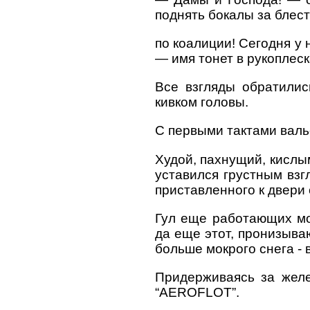
поднять бокалы за блес
по коалиции! Сегодня у 
— имя тонет в рукоплеск
Все взгляды обратились
кивком головы.
С первыми тактами валь
Худой, пахнущий, кислым
уставился грустным взг
приставленного к двери
Гул еще работающих мот
да еще этот, пронизыва
больше мокрого снега - 
Придерживаясь за желе
“AEROFLOT”.