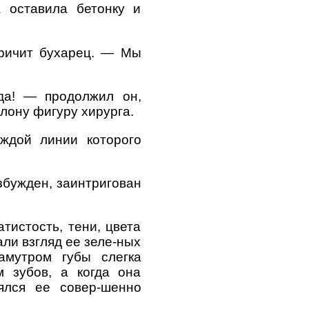
 оставила бетонку и
кричит бухарец. — Мы
да! — продолжил он,
лону фигуру хирурга.
аждой линии которого
збужден, заинтригован
тистость, тени, цвета
ли взгляд ее зеле-ных
амутром губы слегка
м зубов, а когда она
ялся ее совер-шенно