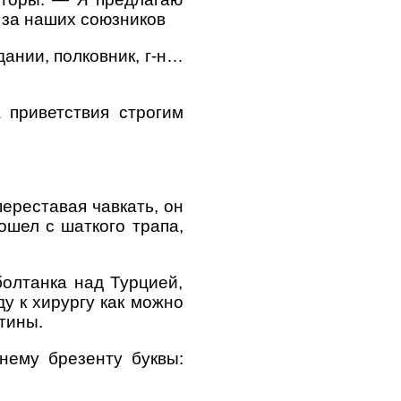
 за наших союзников
дании, полковник, г-н…
а приветствия строгим
ереставая чавкать, он
ошел с шаткого трапа,
болтанка над Турцией,
у к хирургу как можно
тины.
нему брезенту буквы: