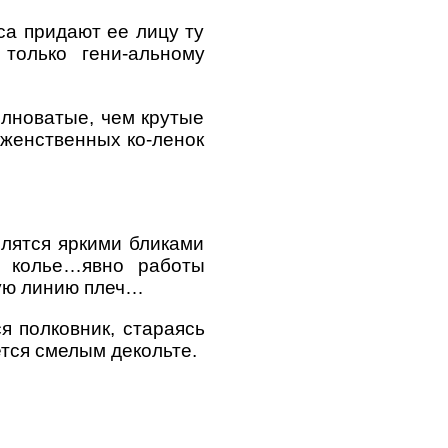
са придают ее лицу ту
 только гени-альному
олноватые, чем крутые
 женственных ко-ленок
олятся яркими бликами
о колье…явно работы
кую линию плеч…
я полковник, стараясь
ется смелым декольте.