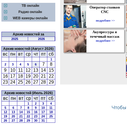
ТВ онлайн
Оператор станков
CNC
Радио онлайн
WEB камеры онлайн
подробнее >>
Акупрессура и
Архив новостей за
точечный массаж
2025
2026
подробнее >>
Архив новостей (Август 2026)
вс
пн
вт
ср
чт
пт
сб
1
7
8
2
3
4
5
6
9
10
11
12
13
14
15
16
17
18
19
20
21
22
23
24
25
26
27
28
29
Архив новостей (Июль 2026)
вс
пн
вт
ср
чт
пт
сб
1
2
3
4
5
6
7
8
9
10
11
12
13
14
15
16
17
18
19
20
21
22
23
24
25
26
27
28
29
30
31