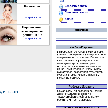
Косметолог
Субботние свечи
Полезные ссылки
подробнее >>
Архив
Наращивание,
Новинка!
ламинирование
ресниц 1D-3D
подробнее >>
Учеба в Израиле
Информация об израильских высших
учебных заведениях - университетах и
академических колледжах.Подготовка
к поступлению в университеты и
колледжи (курсы психометрии).
А также: курсы иврита, английского
языка, компьютерные курсы, курсы
бухгалтеров, секретарей, турагентов,
курсы альтернативной медицины.
Полезные ссылки.
Работа в Израиле
Самая большая подборка ссылок на
доски объявлений, бюро по
трудоустройству, сайты по поиску
работы в Hi-Tech в Израиле.