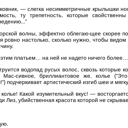
ковник, — слегка несимметричные крылышки но
мость, ту трепетность, которые свойственны
едению...”
морской волны, эффектно облегаю-щее скорее п
 ровно настолько, сколько нужно, чтобы видом
чину.
д этим платьем… на ней не надето ничего более…
руится водопад русых волос, сквозь которые к
. Мас-сивное, бриллиантовое же, колье (“Эт
!”) подчеркивает артистический изгиб шеи и мяг
колье! Какой изумительный вкус! — восторгаетс
уди Лиз, убийственная красота которой не скрыва
ую.