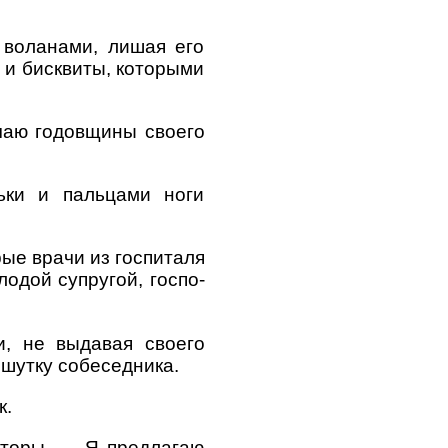
 воланами, лишая его
 и бисквиты, которыми
учаю годовщины своего
ьки и пальцами ноги
ые врачи из госпиталя
одой супругой, госпо-
, не выдавая своего
 шутку собеседника.
к.
аторы. — Я предлагаю