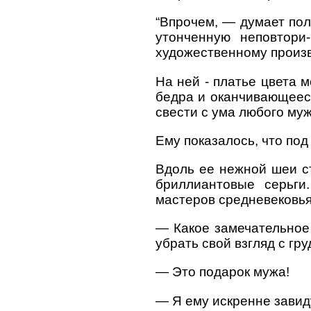
“Впрочем, — думает пол
утонченную неповтори-
художественному произв
На ней - платье цвета 
бедра и оканчивающееся
свести с ума любого муж
Ему показалось, что по
Вдоль ее нежной шеи ст
бриллиантовые серьги
мастеров средневековья
— Какое замечательное 
убрать свой взгляд с гр
— Это подарок мужа!
— Я ему искренне завид