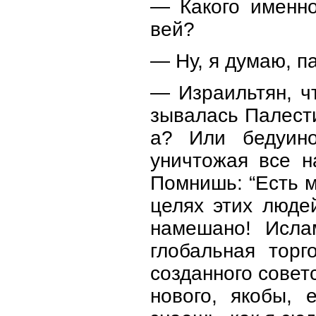
— Какого именно
вей?
— Ну, я думаю, па
— Израильтян, ч
зывалась Палест
а? Или бедуино
уничтожая все н
Помнишь: “Есть м
целях этих люде
намешано! Исла
глобальная торг
созданного совет
нового, якобы, 