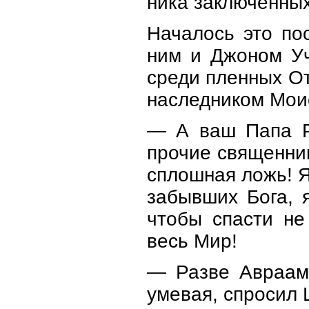
ника заключенных
Началось это по
ним и Джоном Уч
среди пленных О
наследником Моис
— А ваш Папа Ри
прочие священник
сплошная ложь! Я
забывших Бога, 
чтобы спасти не
весь Мир!
— Разве Авраам
умевая, спросил 