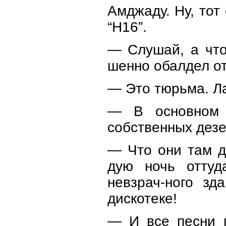
Амджаду. Ну, тот
“Н16”.
— Слушай, а что
шенно обалдел от
— Это тюрьма. Л
— В основном 
собственных дезе
— Что они там д
дую ночь оттуд
невзрач-ного зд
дискотеке!
— И все песни п