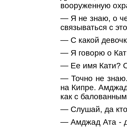
вооруженную охра
— Я не знаю, о ч
связываться с эт
— С какой девочк
— Я говорю о Кат
— Ее имя Кати? 
— Точно не знаю
на Кипре. Амджад
как с балованным
— Слушай, да кт
— Амджад Ата - д