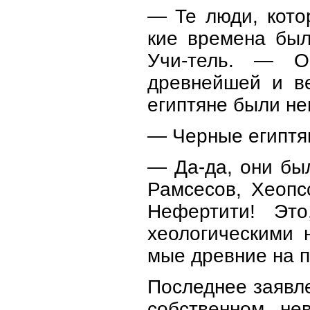
— Те люди, кото
кие времена был
Учи-тель. — О
древнейшей и в
египтяне были не
— Черные египтя
— Да-да, они бы
Рамсесов, Хеопс
Нефертити! Это
хеологическими 
мые древние на п
Последнее заявле
собственном не