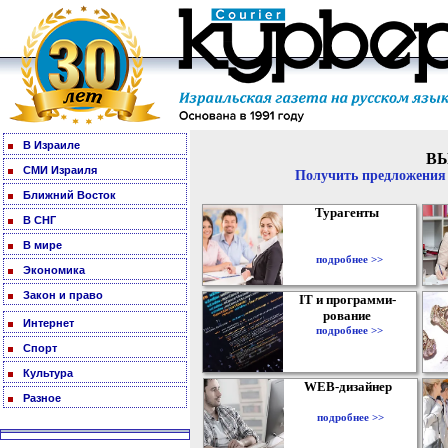
В Израиле
В
СМИ Израиля
Получить предложения 
Ближний Восток
Турагенты
В СНГ
В мире
подробнее >>
Экономика
Закон и право
IT и программи-
рование
Интернет
подробнее >>
Спорт
Культура
WEB-дизайнер
Разное
подробнее >>