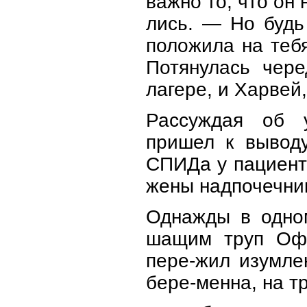
важно то, что он 
лись. — Но будь
положила на тебя
Потянулась чере
лагере, и Харвей
Рассуждая об у
пришел к выводу
СПИДа у пациента
жены надпочечни
Однажды в одном
шащим труп Офр
пере-жил изумле
бере-менна, на т