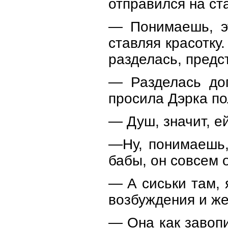
отправился на ст
— Понимаешь, эт
ставляя красотку.
разделась, предс
— Разделась дог
просила Дэрка по
— Душ, значит, е
—Ну, понимаешь,
бабы, он совсем 
— А сиськи там, 
возбуждения и же
— Она как завопит