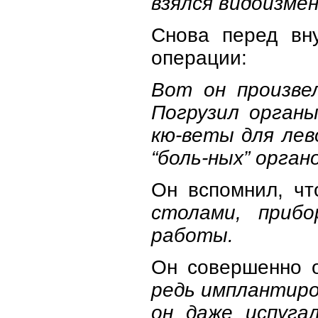
взялся видоизме
Снова перед вн
операции:
Вот он произвел
Погрузил органы
кю-веты для лево
“боль-ных” органо
Он вспомнил, чт
столами, прибо
работы.
Он совершенно о
редь имплантиров
он даже испуга