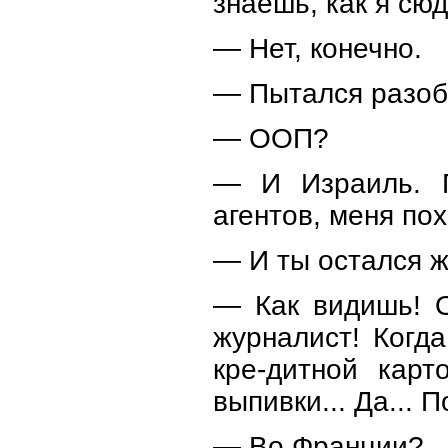
знаешь, как я сю
— Нет, конечно.
— Пытался разобр
— ООП?
— И Израиль. П
агентов, меня по
— И ты остался 
— Как видишь! О
журналист! Когд
кре-дитной карт
выпивки... Да... П
— Во Франции?