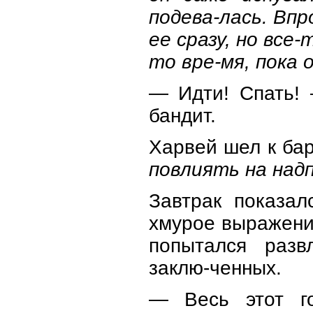
подева-лась. Впр
ее сразу, но все
то вре-мя, пока 
— Идти! Спать! 
бандит.
Харвей шел к ба
повлиять на надп
Завтрак показа
хмурое выражени
попытался разв
заклю-ченных.
— Весь этот го