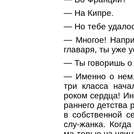
— На Кипре.
— Но тебе удалос
— Многое! Напри
главаря, ты уже у
— Ты говоришь о 
— Именно о нем,
три класса нача
роком сердца! Ин
раннего детства 
в собственной с
слу-жанка. Когда
ма-терью на улиц