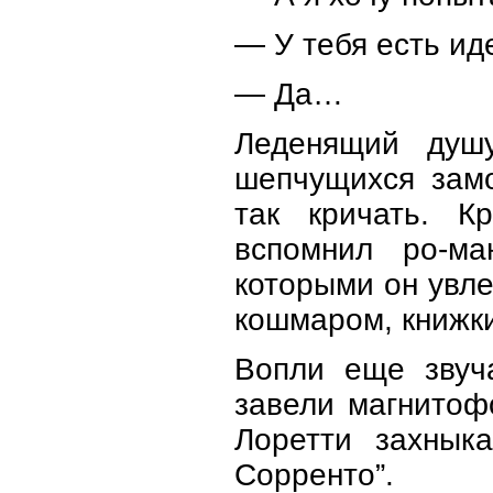
— У тебя есть ид
— Да…
Леденящий душу
шепчущихся замо
так кричать. К
вспомнил ро-ма
которыми он увле
кошмаром, книжки
Вопли еще звуча
завели магнитоф
Лоретти захнык
Сорренто”.