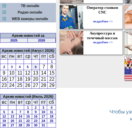
ТВ онлайн
Оператор станков
CNC
Радио онлайн
WEB камеры онлайн
подробнее >>
Акупрессура и
Архив новостей за
точечный массаж
2025
2026
подробнее >>
Архив новостей (Август 2026)
вс
пн
вт
ср
чт
пт
сб
1
7
8
2
3
4
5
6
9
10
11
12
13
14
15
16
17
18
19
20
21
22
23
24
25
26
27
28
29
Архив новостей (Июль 2026)
вс
пн
вт
ср
чт
пт
сб
1
2
3
4
5
6
7
8
9
10
11
12
13
14
15
16
17
18
19
20
21
22
23
24
25
26
27
28
29
30
31