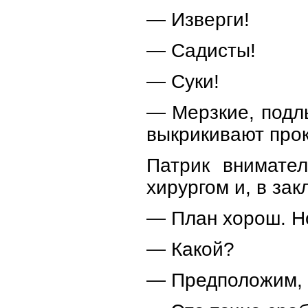
— Изверги!
— Садисты!
— Суки!
— Мерзкие, подлы
выкрикивают прок
Патрик внимате
хирургом и, в зак
— План хорош. Но
— Какой?
— Предположим, т