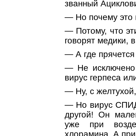
званный Ациклов
— Но почему это 
— Потому, что эт
говорят медики, в
— А где прячетс
— Не исключено 
вирус герпеса ил
— Ну, с желтухой
— Но вирус СПИДа
другой! Он мале
уже при возде
хлорамина. А при