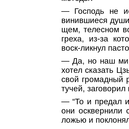
— Господь не ис
винившиеся души
щем, телесном в
греха, из-за ко
воск-ликнул пасто
— Да, но наш м
хотел сказать Цз
свой громадный 
тучей, заговорил
— “То и предал и
они осквернили 
ложью и поклоня