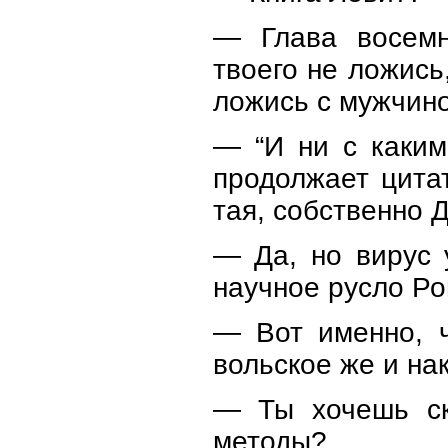
— Глава восемн
твоего не ложись
ложись с мужчино
— “И ни с каким
продолжает цита
тая, собственно 
— Да, но вирус 
научное русло Ро
— Вот именно, ч
вольское же и на
— Ты хочешь ска
методы?