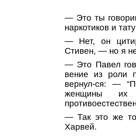
— Это ты говори
наркотиков и тат
— Нет, он цити
Стивен, — но я н
— Это Павел гов
вение из роли п
вернул-ся: — “
женщины их з
противоестестве
— Так это же то
Харвей.