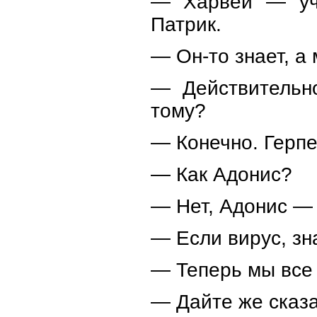
— Харвей — уче
Патрик.
— Он-то знает, а
— Действительно
тому?
— Конечно. Герпе
— Как Адонис?
— Нет, Адонис — 
— Если вирус, зн
— Теперь мы все 
— Дайте же сказа