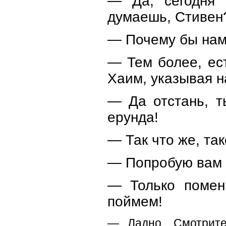
— Да, сегодня 
думаешь, Стивен
— Почему бы нам
— Тем более, ес
Хаим, указывая н
— Да отстань, т
ерунда!
— Так что же, та
— Попробую вам
— Только помен
поймем!
— Ладно. Смотрите