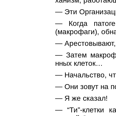
ханизм, работаю
— Эти Организаци
— Когда патоге
(макрофаги), обн
— Арестовывают, 
— Затем макрофа
нных клеток…
— Начальство, чт
— Они зовут на по
— Я же сказал!
— “Ти”-клетки к