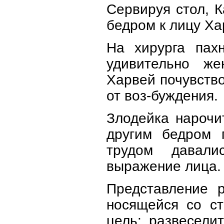
Сервируя стол, 
бедром к лицу Ха
На хирурга пах
удивительно же
Харвей почувство
от воз-буждения.
Злодейка нарочит
другим бедром 
трудом давали
выражение лица.
Представление р
носящейся со с
цель: развесели