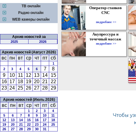
ТВ онлайн
Оператор станков
CNC
Радио онлайн
WEB камеры онлайн
подробнее >>
Акупрессура и
Архив новостей за
точечный массаж
2025
2026
подробнее >>
Архив новостей (Август 2026)
вс
пн
вт
ср
чт
пт
сб
1
7
8
2
3
4
5
6
9
10
11
12
13
14
15
16
17
18
19
20
21
22
23
24
25
26
27
28
29
Архив новостей (Июль 2026)
вс
пн
вт
ср
чт
пт
сб
1
2
3
4
5
6
7
8
9
10
11
12
13
14
15
16
17
18
19
20
21
22
23
24
25
26
27
28
29
30
31