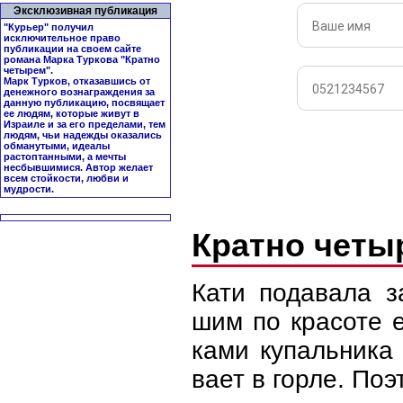
Эксклюзивная публикация
"Курьер" получил
исключительное право
публикации на своем сайте
романа Марка Туркова "
Кратно
четырем
".
Марк Турков, отказавшись от
денежного вознаграждения за
данную публикацию, посвящает
ее людям, которые живут в
Израиле и за его пределами, тем
людям, чьи надежды оказались
обманутыми, идеалы
растоптанными, а мечты
несбывшимися. Автор желает
всем стойкости, любви и
мудрости.
Кратно чет
Кати подавала з
шим по красоте 
ками купальника 
вает в горле. Поэ