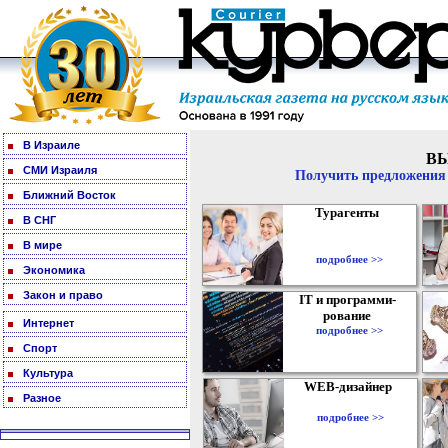
В Израиле
В
СМИ Израиля
Получить предложения 
Ближний Восток
Турагенты
В СНГ
В мире
подробнее >>
Экономика
Закон и право
IT и программи-
рование
Интернет
подробнее >>
Спорт
Культура
WEB-дизайнер
Разное
подробнее >>