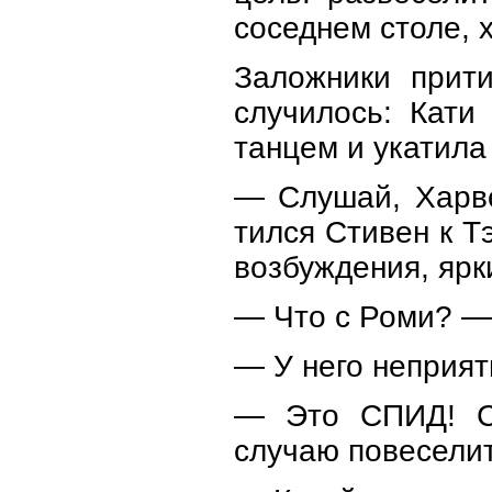
соседнем столе, 
Заложники прити
случилось: Кати
танцем и укатила
— Слушай, Харве
тился Стивен к Т
возбуждения, ярки
— Что с Роми? — 
— У него неприят
— Это СПИД! Ск
случаю повеселит