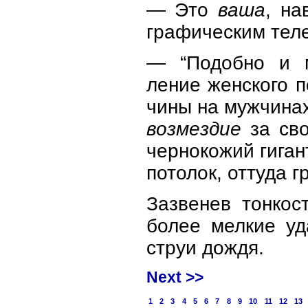
— Это
ваша
, н
графическим тел
— “Подобно и м
ление женского п
чины на мужчинах
возмездие
за сво
чернокожий гиган
потолок, оттуда г
Зазвенев тонкос
более мелкие уд
струи дождя.
Next >>
1
2
3
4
5
6
7
8
9
10
11
12
13