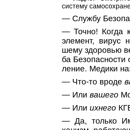
систему самосохран
— Службу Безопа
— Точно! Когда 
элемент, вирус 
шему здоровью 
ба Безопасности 
ление. Медики на
— Что-то вроде
в
— Или
вашего
Мо
— Или
ихнего
КГ
— Да, только И