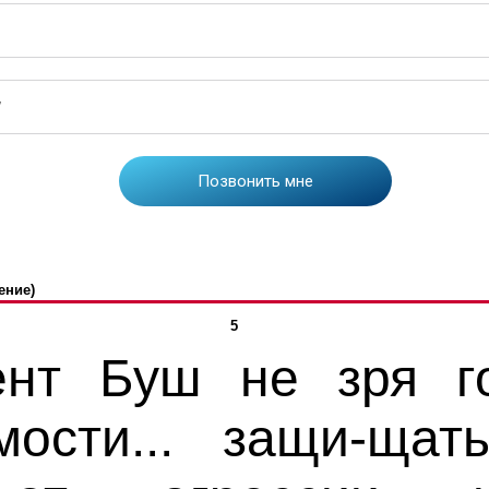
ение)
5
ент Буш не зря г
мости... защи-щат