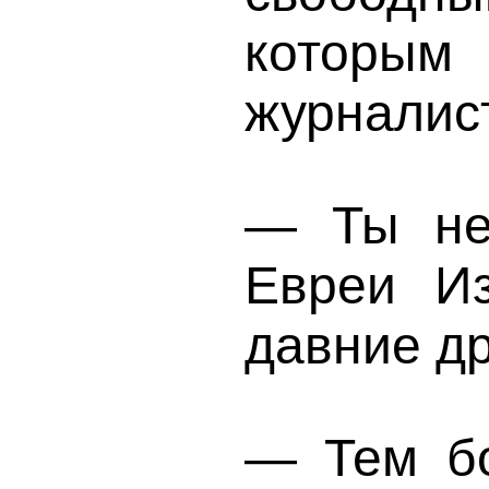
которы
журналис
— Ты не
Евреи И
давние др
— Тем бо