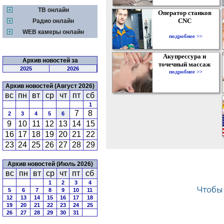
ТВ онлайн
Оператор станков
CNC
Радио онлайн
WEB камеры онлайн
подробнее >>
Акупрессура и
Архив новостей за
точечный массаж
2025
2026
подробнее >>
Архив новостей (Август 2026)
вс
пн
вт
ср
чт
пт
сб
1
7
8
2
3
4
5
6
9
10
11
12
13
14
15
16
17
18
19
20
21
22
23
24
25
26
27
28
29
Архив новостей (Июль 2026)
вс
пн
вт
ср
чт
пт
сб
1
2
3
4
5
6
7
8
9
10
11
12
13
14
15
16
17
18
19
20
21
22
23
24
25
26
27
28
29
30
31