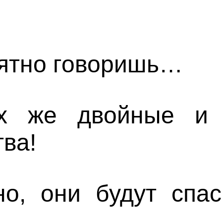
ятно говоришь…
 же двойные и 
ва!
о, они будут спас
!