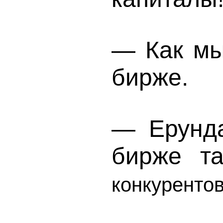
— Как мы
бирже.
— Ерунда
бирже т
конкурентов