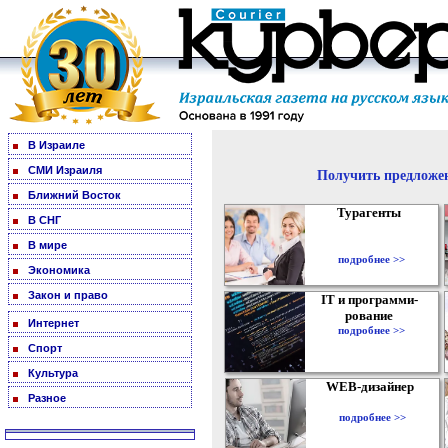
В Израиле
СМИ Израиля
Получить предложен
Ближний Восток
Турагенты
В СНГ
В мире
подробнее >>
Экономика
Закон и право
IT и программи-
рование
Интернет
подробнее >>
Спорт
Культура
WEB-дизайнер
Разное
подробнее >>