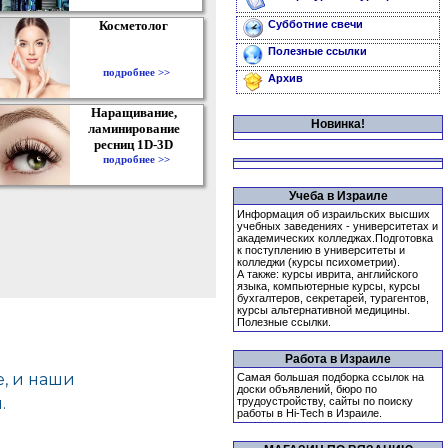
Косметолог
Субботние свечи
Полезные ссылки
подробнее >>
Архив
Наращивание,
Новинка!
ламинирование
ресниц 1D-3D
подробнее >>
Учеба в Израиле
Информация об израильских высших
учебных заведениях - университетах и
академических колледжах.Подготовка
к поступлению в университеты и
колледжи (курсы психометрии).
А также: курсы иврита, английского
языка, компьютерные курсы, курсы
бухгалтеров, секретарей, турагентов,
курсы альтернативной медицины.
Полезные ссылки.
Работа в Израиле
Самая большая подборка ссылок на
доски объявлений, бюро по
трудоустройству, сайты по поиску
работы в Hi-Tech в Израиле.