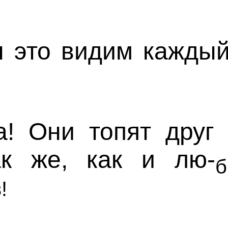
 это видим каждый
! Они топят друг 
ак же, как и лю-
б
!