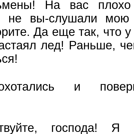
мены! На вас плохо 
ы не вы-слушали мою
орите. Да еще так, что у
астаял лед! Раньше, ч
ся!
охотались и повер
.
вуйте, господа! Я 