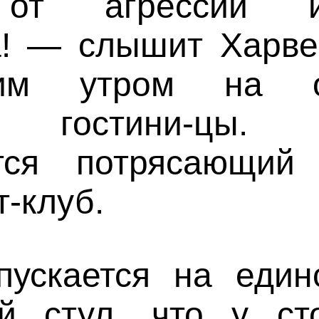
от агрессии ир
а! — слышит Харве
щим утром на о
у гостини-цы.
ется потрясающий
т-клуб.
пускается на един
й стул, что у ст