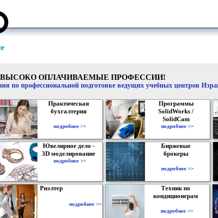
ВЫСОКО ОПЛАЧИВАЕМЫЕ ПРОФЕССИИ!
ия по профессиональной подготовке ведущих учебных центров Изр
Практическая
Программы
бухгалтерия
SolidWorks /
SolidCam
подробнее >>
подробнее >>
Ювелирное дело -
Биржевые
3D моделирование
брокеры
подробнее >>
подробнее >>
Риэлтер
Техник по
кондиционерам
подробнее >>
подробнее >>