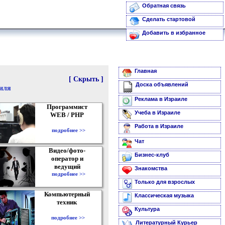
Обратная связь
Сделать стартовой
Добавить в избранное
Главная
[ Скрыть ]
Доска объявлений
аиля
Реклама в Израиле
Программист
Учеба в Израиле
WEB / PHP
Работа в Израиле
подробнее >>
Чат
Видео/фото-
Бизнес-клуб
оператор и
ведущий
Знакомства
подробнее >>
Только для взрослых
Компьютерный
Классическая музыка
техник
Культура
подробнее >>
Литературный Курьер