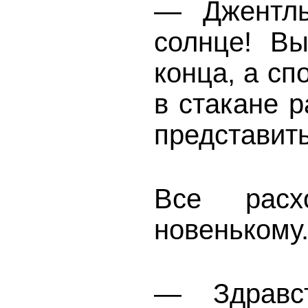
— Джентль
солнце! В
конца, а сп
в стакане р
представить
Все расх
новенькому
— Здравст