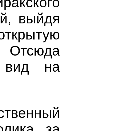
акского
й, выйдя
ткрытую
 Отсюда
 вид на
ственный
олика за