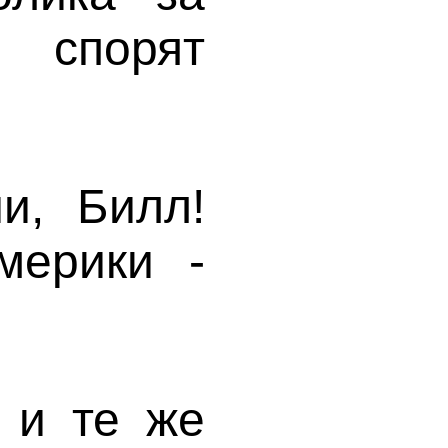
спорят
и, Билл!
мерики -
 и те же