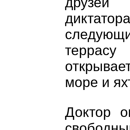
друзей 
диктатор
следую
террас
открыва
море и ях
Доктор о
свободны