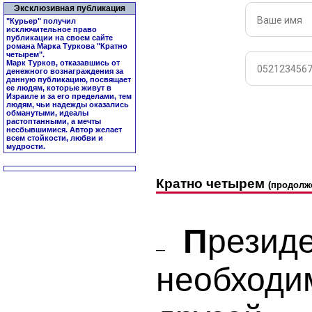
Эксклюзивная публикация
"Курьер" получил
исключительное право
публикации на своем сайте
романа Марка Туркова "
Кратно
четырем
".
Марк Турков, отказавшись от
денежного вознаграждения за
данную публикацию, посвящает
ее людям, которые живут в
Израиле и за его пределами, тем
людям, чьи надежды оказались
обманутыми, идеалы
растоптанными, а мечты
несбывшимися. Автор желает
всем стойкости, любви и
мудрости.
Кратно четырем
(продолж
П
резид
—
необходи