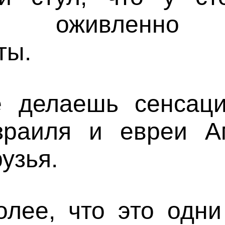
м оживленно 
ты.
 делаешь сенсаци
зраиля и евреи А
узья.
лее, что это одни