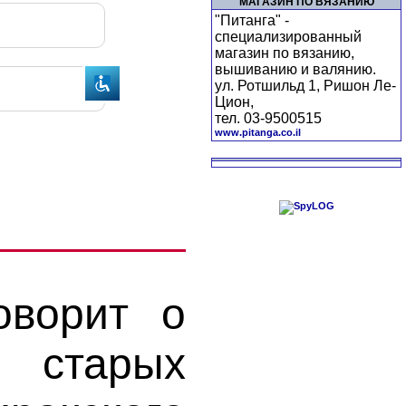
МАГАЗИН ПО ВЯЗАНИЮ
"Питанга" -
специализированный
магазин по вязанию,
вышиванию и валянию.
ул. Ротшильд 1, Ришон Ле-
Цион,
тел. 03-9500515
www.pitanga.co.il
оворит о
ь старых