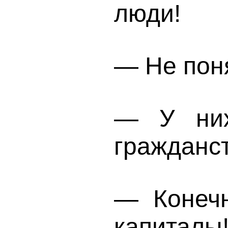
люди!
— Не пон
— У них
гражданст
— Конечн
капиталы