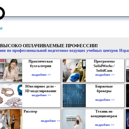
ВЫСОКО ОПЛАЧИВАЕМЫЕ ПРОФЕССИИ!
ия по профессиональной подготовке ведущих учебных центров Изр
Практическая
Программы
бухгалтерия
SolidWorks /
SolidCam
подробнее >>
подробнее >>
Ювелирное дело -
Биржевые
3D моделирование
брокеры
подробнее >>
подробнее >>
Риэлтер
Техник по
кондиционерам
подробнее >>
подробнее >>