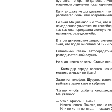
пустыню. Теперь, когда весь лич
машинном отделении пока подчиняли
Капитан даже не догадывался, что 
располагал большими оперативными
Не знал Мацкявичюс и о том, что в
немедленное уничтожение контейнер
так как она передавала ложную ин
начальник разведслужбы.
В этом дьявольском хитросплетени
знал, что подай он сигнал SOS - и
Сигнальный глазок автопередатч
разведывательной службы.
Не зная ничего об этом, Стасис вс
— Командир отряда особого назна
мостике живыми не брать!
Зазвонил телефон. Шурупов взвол
выбивать замки кают и кубриков.
“На то, чтобы отбить капитански
Мацкявичюс.
— Что с эфиром, Семен?
— Ничего нового. Похоже, нас не с
— Или не хотят понять... — сказал 