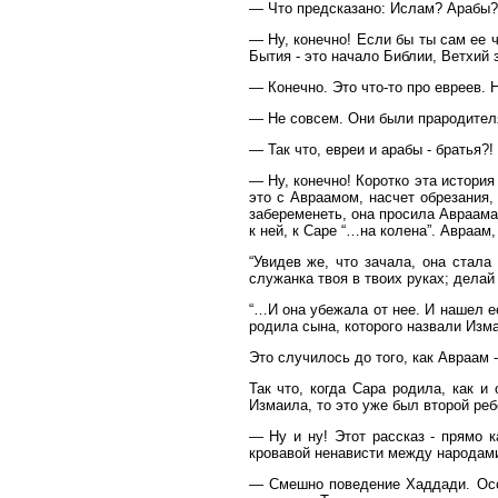
— Что предсказано: Ислам? Арабы
— Ну, конечно! Если бы ты сам ее ч
Бытия - это начало Библии, Ветхий
— Конечно. Это что-то про евреев. 
— Не совсем. Они были прародителя
— Так что, евреи и арабы - братья?!
— Ну, конечно! Коротко эта история
это с Авраамом, насчет обрезания, 
забеременеть, она просила Авраама 
к ней, к Саре “…на колена”. Авраам
“Увидев же, что зачала, она стала
служанка твоя в твоих руках; делай 
“…И она убежала от нее. И нашел ее
родила сына, которого назвали Изм
Это случилось до того, как Авраам -
Так что, когда Сара родила, как и
Измаила, то это уже был второй реб
— Ну и ну! Этот рассказ - прямо к
кровавой ненависти между народам
— Смешно поведение Хаддади. Особ