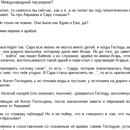
? Международный тер-роризм?
итал, то смеялся бы сей-час, как и я, а не попал бы под гипнотическое 
 завет. Ты про Авраама и Сару слышал?
Но точно не помню. Они были как Адам и Ева, да?
ми евреев и арабов.
 выглядит так: Сара всю жизнь не могла иметь детей, и когда Господь з
- она родила мальчика, которому дали имя Исаак. Но до того, до заве
“…войти”, как пишет Библия, к их служанке, арабке по имени Агарь, чт
, конечно, воспользовался такой идеей и пере-спал с красавицей Агарью.
 презирать госпожу свою”, то есть – Сарру, которая пожаловалась Авр
с нею, что тебе угодно. И Сара стала притеснять ее…”, то есть притесня
 Ангел Господень у ис-точника воды в пустыне, у источника на дороге к
аилом.
 богатый халдей (что означает, язычник) - доверился Господу, воскликнул
 обещал ей Ангел Госпо-день, после заключения завета и обрезания в
енок от Авраама!
ак со страниц таблоида! Но я не пойму, что ж смешного в том, что т
и-братьями?
енно в сопоставлении со сказанным об арабах самим Господом, устам