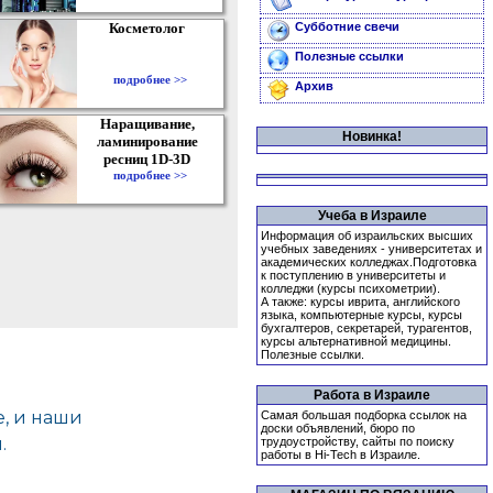
Косметолог
Субботние свечи
Полезные ссылки
подробнее >>
Архив
Наращивание,
Новинка!
ламинирование
ресниц 1D-3D
подробнее >>
Учеба в Израиле
Информация об израильских высших
учебных заведениях - университетах и
академических колледжах.Подготовка
к поступлению в университеты и
колледжи (курсы психометрии).
А также: курсы иврита, английского
языка, компьютерные курсы, курсы
бухгалтеров, секретарей, турагентов,
курсы альтернативной медицины.
Полезные ссылки.
Работа в Израиле
Самая большая подборка ссылок на
доски объявлений, бюро по
трудоустройству, сайты по поиску
работы в Hi-Tech в Израиле.