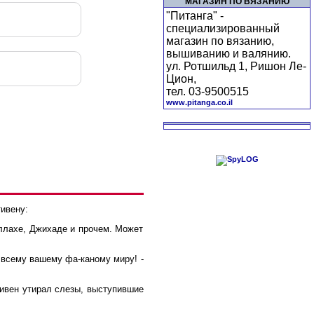
МАГАЗИН ПО ВЯЗАНИЮ
"Питанга" -
специализированный
магазин по вязанию,
вышиванию и валянию.
ул. Ротшильд 1, Ришон Ле-
Цион,
тел. 03-9500515
www.pitanga.co.il
ивену:
Аллахе, Джихаде и прочем. Может
 всему вашему фа-каному миру! -
тивен утирал слезы, выступившие