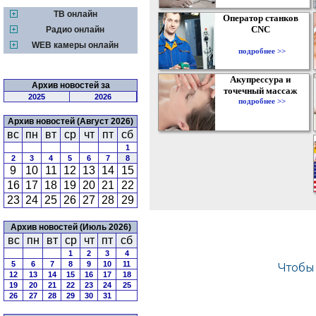
ТВ онлайн
Оператор станков
CNC
Радио онлайн
WEB камеры онлайн
подробнее >>
Акупрессура и
Архив новостей за
точечный массаж
2025
2026
подробнее >>
Архив новостей (Август 2026)
вс
пн
вт
ср
чт
пт
сб
1
2
3
4
5
6
7
8
9
10
11
12
13
14
15
16
17
18
19
20
21
22
23
24
25
26
27
28
29
Архив новостей (Июль 2026)
вс
пн
вт
ср
чт
пт
сб
1
2
3
4
5
6
7
8
9
10
11
12
13
14
15
16
17
18
19
20
21
22
23
24
25
26
27
28
29
30
31