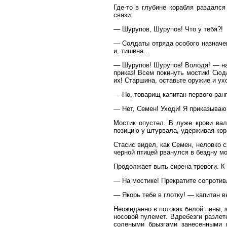
Где-то в глубине корабля раздалс
связи:
— Шурупов, Шурупов! Что у тебя?!
— Солдаты отряда особого назначен
и, тишина…
— Шурупов! Шурупов! Володя! — над
приказ! Всем покинуть мостик! Сюд
их! Старшина, оставьте оружие и ух
— Но, товарищ капитан первого ран
— Нет, Семен! Уходи! Я приказываю:
Мостик опустел. В луже крови вал
позицию у штурвала, удерживая кор
Стасис видел, как Семен, неловко 
черной птицей рванулся в бездну мо
Продолжает выть сирена тревоги. К
— На мостике! Прекратите сопротив
— Якорь тебе в глотку! — капитан в
Неожиданно в потоках белой пены, 
носовой пулемет. Вдребезги разлет
солеными брызгами занесенными в