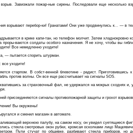
я взрыв. Завизжали пожар-ные сирены. Последовали еще несколько вз
ия взрывают перебор-ки! Гранатами! Они уже продвинулись к... — в т
рывается в крике капи-тан, но телефон молчит. Затем хладнокровно 
а проры-ваются солдаты особого назначения. Я не хочу, чтобы вы гибли
одите! Все немедленно уходите!
га, — пытается спорить штурман.
 все уходите!
яется старпом. В собст-венной блевотине -
радист. Приготовившись к
абль против волны. Он все еще рассчитывает на сигналы SOS.
схватившись за страховочный фал, не удержался на мокрых сходнях и, 
ря.
 ней присоединяются сигналы противопожарной защиты и грохот взрывов
ление! Вы окружены!
ыругался и сменил магазин в автомате.
заливающей верхнюю палубу, на самом носу, он увидел суетящиеся фиг
елись стекла смотровых окон рубки, кромсая осколками лицо Мацкяви
етром. Пули стучат по обшивке, разбивают стекла приборов, но до