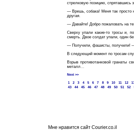
стрелковую позицию, спрятавшись за
— Врешь, собака! Меня так просто 
другая.
— Давайте! Добро пожаловать на т
Сверху упали какие-то тросы и, п
смерть. Двое солдат упали, один бе
— Получили, фашисты, получили! —
В следующий момент по тросам спус
Взрыв противотанковой гранаты св
металл…
Next >>
1
2
3
4
5
6
7
8
9
10
11
12
1
43
44
45
46
47
48
49
50
51
52
Мне нравится сайт Courier.co.il