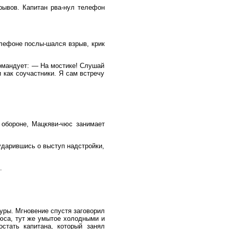
рывов. Капитан рва-нул телефон
елефоне послы-шался взрыв, крик
командует: — На мостике! Слушай
 как соучастники. Я сам встречу
 обороне, Мацкяви-чюс занимает
ударившись о выступ надстройки,
.
уры. Мгновение спустя заговорил
чюса, тут же умытое холодными и
стать капитана, который занял