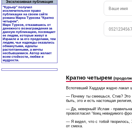
Эксклюзивная публикация
"Курьер" получил
исключительное право
публикации на своем сайте
романа Марка Туркова "
Кратно
четырем
".
Марк Турков, отказавшись от
денежного вознаграждения за
данную публикацию, посвящает
ее людям, которые живут в
Израиле и за его пределами, тем
людям, чьи надежды оказались
обманутыми, идеалы
растоптанными, а мечты
несбывшимися. Автор желает
всем стойкости, любви и
мудрости.
Кратно четырем
(продолж
Вспотевший Хаддади жадно лакал ша
— Почему ты смеешься, Стив? Это ж
быть, это и есть настоящая религия,
— Да, неверный! Ислам - правильна
провозгласил “боец невидимого фро
— Я видел, что с тобой творилось,
от смеха.