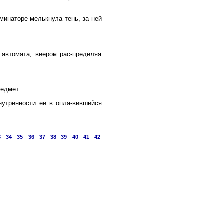
минаторе мелькнула тень, за ней
 автомата, веером рас-пределяя
едмет...
нутренности ее в опла-вившийся
3
34
35
36
37
38
39
40
41
42