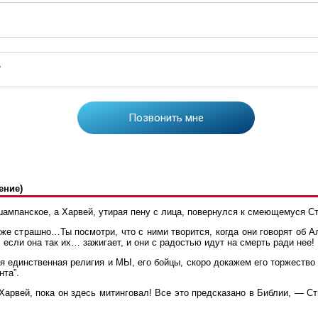
ение)
мпанское, а Харвей, утирая пену с лица, повернулся к смеющемуся Ст
е страшно…Ты посмотри, что с ними творится, когда они говорят об 
 если она так их… зажигает, и они с радостью идут на смерть ради нее!
я единственная религия и МЫ, его бойцы, скоро докажем его торжество
нта”.
 Харвей, пока он здесь митинговал! Все это предсказано в Библии, — С