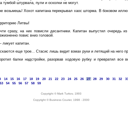
 тумбой штурвала, пули и осколки не могут.
не возьмешь! Хохот капитана перекрывал хаос шторма. В боковом иллю
ерриторию Литвы!
очти сразу, на них повисли десантники. Капитан выпустил очередь из
зжизненно повис вниз головой.
 ликует капитан.
каются еще трое... Стасис лишь видит взмах руки и летящий на него пр
оротил балки надстройки, разорвав ходовую рубку и превратил все в
3
14
15
16
17
18
19
20
21
22
23
24
25
26
27
28
29
30
31
32
3
53
54
55
56
57
58
59
Copyright © Mark Turkov, 1993
Copyright © Business Courier, 1998 - 2000