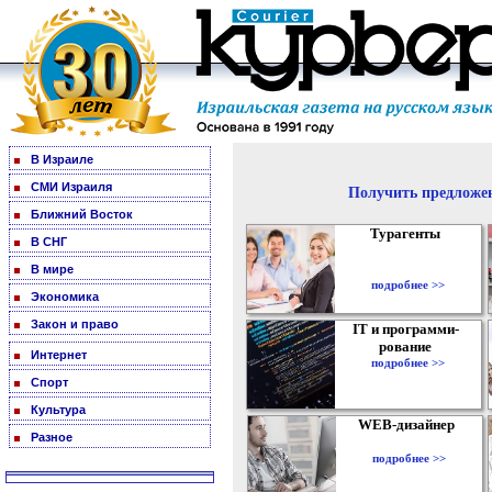
В Израиле
СМИ Израиля
Получить предложен
Ближний Восток
Турагенты
В СНГ
В мире
подробнее >>
Экономика
Закон и право
IT и программи-
рование
Интернет
подробнее >>
Спорт
Культура
WEB-дизайнер
Разное
подробнее >>