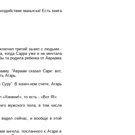
воздействие манья-ка! Есть книга
аключил третий за-вет с людьми -
та, когда Сарра уже и не мечтала
обы та родила ребенка от Авраама
ааму. “Авраам сказал Саре: вот,
ть Агарь.
 Суру”. В конеч-ном счете, Агарь
 «Хинени!», то есть - «Вот Я!»
сего мужского пола, в том числе
ы видел сейчас, и вообще в этой
и ангела, посланного к Агари в