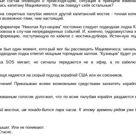
ный состав оповещен о происходя-щем, ситуация в принципе измени
сь капитану Мацкявичюсу. Но как поведут себя остальные?
на секретных палубах имелся другой капитанский мостик - точная коп
 возможнос-тями, чем настоящий.
 фарватере “Николая Куз-нецова” постоянно следует подводная лодка 
овоза в слу-чае непредвиденных событий. И, конечно, гидроаккустика к
-формацию, поступающую по кабелю с мостика-дублера. Истин-ную по
и был один момент, кото-рый мог бы рассмешить Мацкявичюса: началь
 подводная лодка ответит мощным торпедным залпом. “Кузнецов” будет у
ика SOS мигает, но сигналы передаются не в эфир, а по кабелю
е еще надеется на скорый подход кораблей США или их союзников.
чения! Приказываю всеми возможными средствами захватить корабль
нованным голосом доло-жил, что по всем палубам корабля раздаются
й мостик, им понадо-бится пара часов. К этому времени рядом уже
лышат. Или не понимают.
Стасис.