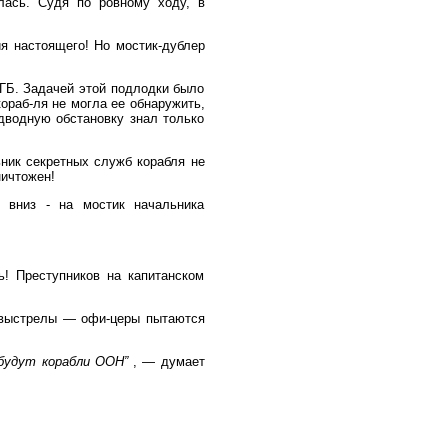
лась. Судя по ровному ходу, в
ия настоящего! Но мостик-дублер
КГБ. Задачей этой подлодки было
ораб-ля не могла ее обнаружить,
дводную обстановку знал только
ник секретных служб корабля не
ничтожен!
 вниз - на мостик начальника
! Преступников на капитанском
 выстрелы — офи-церы пытаются
 будут корабли ООН”
, — думает