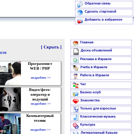
Обратная связь
Сделать стартовой
Добавить в избранное
Главная
[ Скрыть ]
Доска объявлений
аиля
Реклама в Израиле
Программист
Учеба в Израиле
WEB / PHP
Работа в Израиле
подробнее >>
Чат
Видео/фото-
Бизнес-клуб
оператор и
ведущий
Знакомства
подробнее >>
Только для взрослых
Компьютерный
Классическая музыка
техник
Культура
подробнее >>
Литературный Курьер